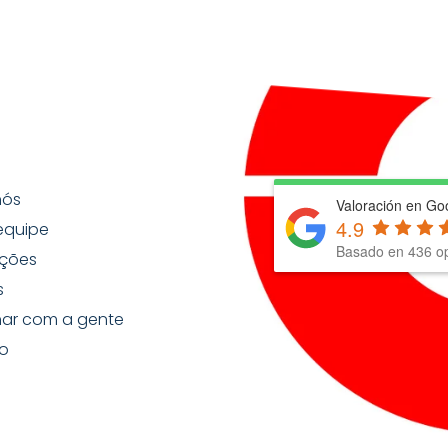
nós
Valoración en Go
4.9
equipe
Basado en
436
op
ções
s
har com a gente
o