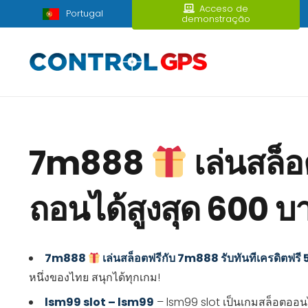
Acceso de
Portugal
demonstração
7m888
เล่นสล็อ
ถอนได้สูงสุด 600 
7m888
เล่นสล็อตฟรีกับ 7m888 รับทันทีเครดิตฟร
หนึ่งของไทย สนุกได้ทุกเกม!
lsm99 slot – lsm99
– lsm99 slot เป็นเกมสล็อตออนไล