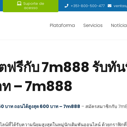
Suporte de
+351-800-500-477
ventas
acesso
Plataforma
Servicios
Notícia
ตฟรีกับ 7m888 รับทัน
บาท – 7m888
ี 50 บาท ถอนได้สูงสุด 600 บาท – 7m888
– สมัครสมาชิกกับ 7m88
น์ที่ได้รับความนิยมสูงสุดในหมู่นักเดิมพันออนไลน์ ด้วยกราฟิกที่