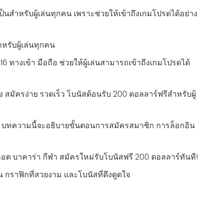
็นสำหรับผู้เล่นทุกคน เพราะช่วยให้เข้าถึงเกมโปรดได้อย่าง
หรับผู้เล่นทุกคน
 ทางเข้า มือถือ ช่วยให้ผู้เล่นสามารถเข้าถึงเกมโปรดได้
 สมัครง่าย รวดเร็ว โบนัสต้อนรับ 200 ดอลลาร์ฟรีสำหรับผู้
ัย บทความนี้จะอธิบายขั้นตอนการสมัครสมาชิก การล็อกอิน
อต บาคาร่า กีฬา สมัครใหม่รับโบนัสฟรี 200 ดอลลาร์ทันที!
น กราฟิกที่สวยงาม และโบนัสที่ดึงดูดใจ