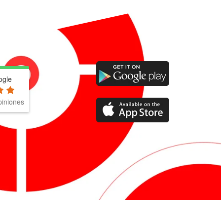
ogle
iniones