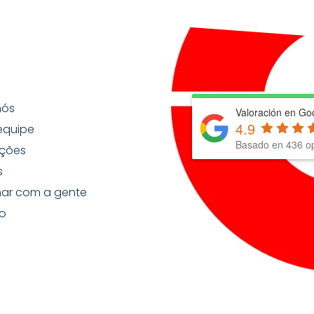
nós
Valoración en Go
4.9
equipe
Basado en
436
op
ções
s
har com a gente
o