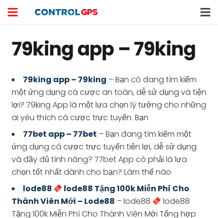
79king app – 79king
79king app – 79king
– Bạn có đang tìm kiếm
một ứng dụng cá cược an toàn, dễ sử dụng và tiện
lợi? 79king App là một lựa chọn lý tưởng cho những
ai yêu thích cá cược trực tuyến. Bạn
77bet app – 77bet
– Bạn đang tìm kiếm một
ứng dụng cá cược trực tuyến tiện lợi, dễ sử dụng
và đầy đủ tính năng? 77bet App có phải là lựa
chọn tốt nhất dành cho bạn? Làm thế nào
lode88
lode88 Tặng 100k Miễn Phí Cho
Thành Viên Mới – Lode88
– lode88
lode88
Tặng 100k Miễn Phí Cho Thành Viên Mới Tổng hợp