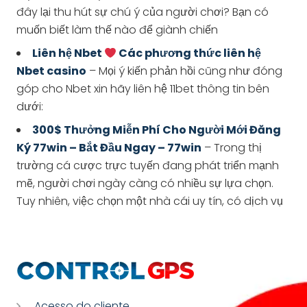
đây lại thu hút sự chú ý của người chơi? Bạn có
muốn biết làm thế nào để giành chiến
Liên hệ Nbet
Các phương thức liên hệ
Nbet casino
– Mọi ý kiến phản hồi cũng như đóng
góp cho Nbet xin hãy liên hệ 11bet thông tin bên
dưới:
300$ Thưởng Miễn Phí Cho Người Mới Đăng
Ký 77win – Bắt Đầu Ngay – 77win
– Trong thị
trường cá cược trực tuyến đang phát triển mạnh
mẽ, người chơi ngày càng có nhiều sự lựa chọn.
Tuy nhiên, việc chọn một nhà cái uy tín, có dịch vụ
Acesso do cliente