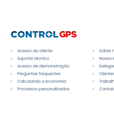
Acesso do cliente
Sobre 
Suporte técnico
Nossa 
Acesso de demonstração
Delega
Perguntas frequentes
Cliente
Calculando a economia
Trabal
Processos personalizados
Contat