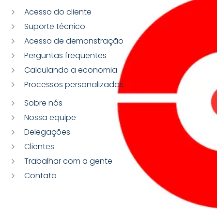
Acesso do cliente
Suporte técnico
Acesso de demonstração
Perguntas frequentes
Calculando a economia
Processos personalizados
Sobre nós
Nossa equipe
Delegações
Clientes
Trabalhar com a gente
Contato