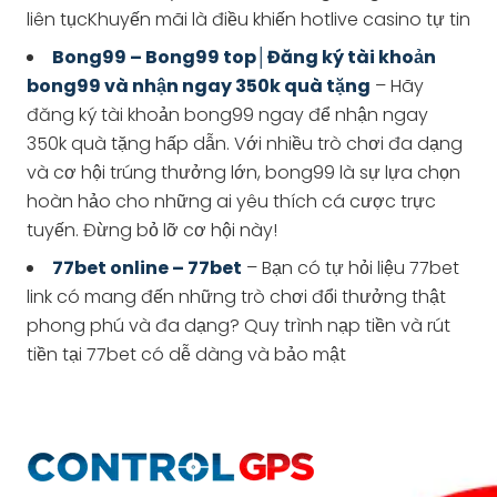
liên tụcKhuyến mãi là điều khiến hotlive casino tự tin
Bong99 – Bong99 top│Đăng ký tài khoản
bong99 và nhận ngay 350k quà tặng
– Hãy
đăng ký tài khoản bong99 ngay để nhận ngay
350k quà tặng hấp dẫn. Với nhiều trò chơi đa dạng
và cơ hội trúng thưởng lớn, bong99 là sự lựa chọn
hoàn hảo cho những ai yêu thích cá cược trực
tuyến. Đừng bỏ lỡ cơ hội này!
77bet online – 77bet
– Bạn có tự hỏi liệu 77bet
link có mang đến những trò chơi đổi thưởng thật
phong phú và đa dạng? Quy trình nạp tiền và rút
tiền tại 77bet có dễ dàng và bảo mật