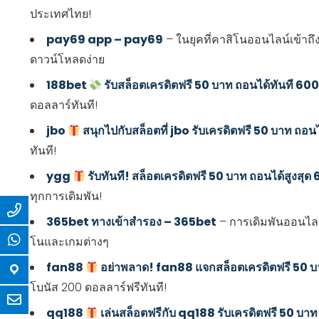
ประเทศไทย!
pay69 app – pay69
– ในยุคที่คาสิโนออนไลน์เข้าถึ
ดาวน์โหลดง่าย
188bet
รับสล็อตเครดิตฟรี 50 บาท ถอนได้ทันที 60
ดอลลาร์ทันที!
jbo
สนุกไปกับสล็อตที่ jbo รับเครดิตฟรี 50 บาท ถอน
ทันที!
ygg
รับทันที! สล็อตเครดิตฟรี 50 บาท ถอนได้สูงสุด
ทุกการเดิมพัน!
365bet ทางเข้าสํารอง – 365bet
– การเดิมพันออนไลน์
โนและเกมต่างๆ
fan88
อย่าพลาด! fan88 แจกสล็อตเครดิตฟรี 50 บา
โบนัส 200 ดอลลาร์ฟรีทันที!
qq188
เล่นสล็อตฟรีกับ qq188 รับเครดิตฟรี 50 บา