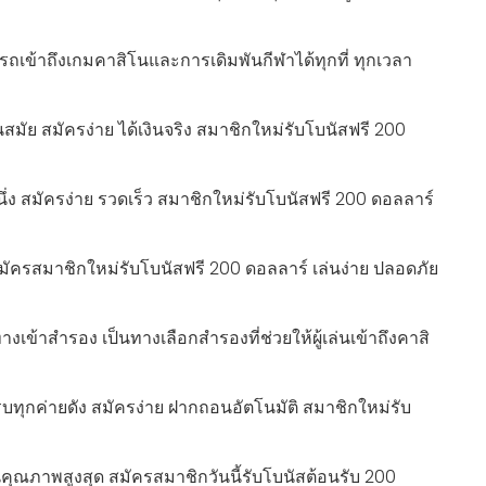
รถเข้าถึงเกมคาสิโนและการเดิมพันกีฬาได้ทุกที่ ทุกเวลา
มัย สมัครง่าย ได้เงินจริง สมาชิกใหม่รับโบนัสฟรี 200
ึ่ง สมัครง่าย รวดเร็ว สมาชิกใหม่รับโบนัสฟรี 200 ดอลลาร์
ครสมาชิกใหม่รับโบนัสฟรี 200 ดอลลาร์ เล่นง่าย ปลอดภัย
้าสํารอง เป็นทางเลือกสำรองที่ช่วยให้ผู้เล่นเข้าถึงคาสิ
ทุกค่ายดัง สมัครง่าย ฝากถอนอัตโนมัติ สมาชิกใหม่รับ
คุณภาพสูงสุด สมัครสมาชิกวันนี้รับโบนัสต้อนรับ 200