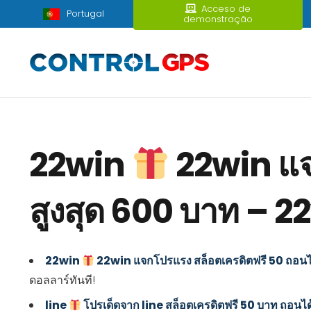
Acceso de
Portugal
demonstração
22win
22win แจ
สูงสุด 600 บาท – 2
22win
22win แจกโปรแรง สล็อตเครดิตฟรี 50 ถอนได
ดอลลาร์ทันที!
line
โปรเด็ดจาก line สล็อตเครดิตฟรี 50 บาท ถอนได้