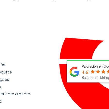
nós
Valoración en Go
4.9
equipe
Basado en
436
op
ções
s
har com a gente
o