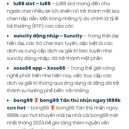
lu88 slot – lu88
– LU88 slot mang đến cho
người chơi nhiều lợi ích, khiến nó trở thành một lựa
chọn hấp dẫn. Một trong những lý do chính là tỷ lệ
trả thưởng (RTP) cao của các
suncity đăng nhập – Suncity
– Trong thời đại
hiện đại, các trò chơi trực tuyến, đặc biệt là các
dịch vụ cung cấp dịch vụ giải trí trực tuyến như
suncity đăng nhập, đã trở thành một phần
xoso66 app – Xoso66
– Trong thế giới công
nghệ phát triển như hiện nay, việc truy cập các
dịch vụ giải trí thông qua ứng dụng di động đã trở
thành xu hướng phổ biến. Với những
bong99
bong99 Tân thủ nhận ngay 1888k
cực hot
– bong99
bong99 Tân thủ nhận ngay
1888k cực hot Khuyến mãi tại nhà cái bong99 mới
nhất tháng 2024.Để gia tăng thêm nguồn vốn