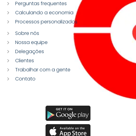
Perguntas frequentes
Calculando a economia
Processos personalizados
Sobre nós
Nossa equipe
Delegações
Clientes
Trabalhar com a gente
Contato