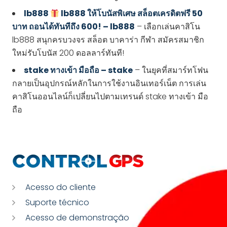
lb888
lb888 ให้โบนัสพิเศษ สล็อตเครดิตฟรี 50
บาท ถอนได้ทันทีถึง 600! – lb888
– เลือกเล่นคาสิโน
lb888 สนุกครบวงจร สล็อต บาคาร่า กีฬา สมัครสมาชิก
ใหม่รับโบนัส 200 ดอลลาร์ทันที!
stake ทางเข้า มือถือ – stake
– ในยุคที่สมาร์ทโฟน
กลายเป็นอุปกรณ์หลักในการใช้งานอินเทอร์เน็ต การเล่น
คาสิโนออนไลน์ก็เปลี่ยนไปตามเทรนด์ stake ทางเข้า มือ
ถือ
Acesso do cliente
Suporte técnico
Acesso de demonstração