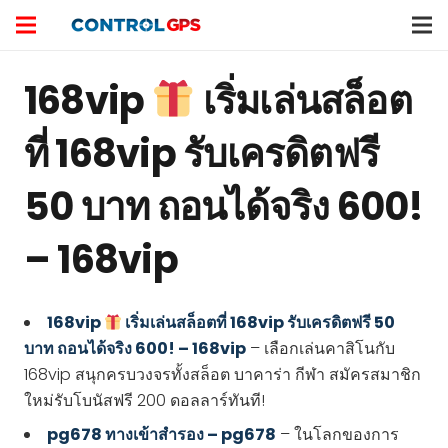
168vip
เริ่มเล่นสล็อต
ที่ 168vip รับเครดิตฟรี
50 บาท ถอนได้จริง 600!
– 168vip
168vip
เริ่มเล่นสล็อตที่ 168vip รับเครดิตฟรี 50
บาท ถอนได้จริง 600! – 168vip
– เลือกเล่นคาสิโนกับ
168vip สนุกครบวงจรทั้งสล็อต บาคาร่า กีฬา สมัครสมาชิก
ใหม่รับโบนัสฟรี 200 ดอลลาร์ทันที!
pg678 ทางเข้าสํารอง – pg678
– ในโลกของการ