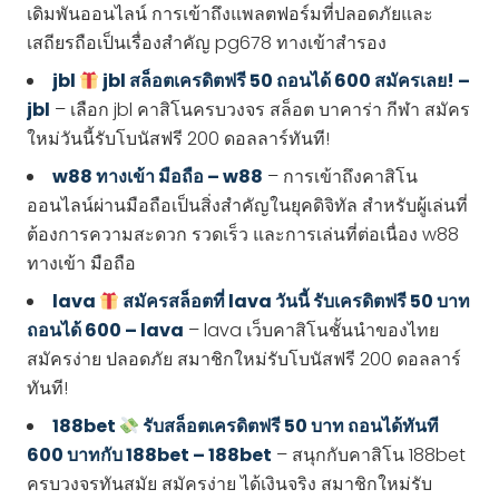
เดิมพันออนไลน์ การเข้าถึงแพลตฟอร์มที่ปลอดภัยและ
เสถียรถือเป็นเรื่องสำคัญ pg678 ทางเข้าสํารอง
jbl
jbl สล็อตเครดิตฟรี 50 ถอนได้ 600 สมัครเลย! –
jbl
– เลือก jbl คาสิโนครบวงจร สล็อต บาคาร่า กีฬา สมัคร
ใหม่วันนี้รับโบนัสฟรี 200 ดอลลาร์ทันที!
w88 ทางเข้า มือถือ – w88
– การเข้าถึงคาสิโน
ออนไลน์ผ่านมือถือเป็นสิ่งสำคัญในยุคดิจิทัล สำหรับผู้เล่นที่
ต้องการความสะดวก รวดเร็ว และการเล่นที่ต่อเนื่อง w88
ทางเข้า มือถือ
lava
สมัครสล็อตที่ lava วันนี้ รับเครดิตฟรี 50 บาท
ถอนได้ 600 – lava
– lava เว็บคาสิโนชั้นนำของไทย
สมัครง่าย ปลอดภัย สมาชิกใหม่รับโบนัสฟรี 200 ดอลลาร์
ทันที!
188bet
รับสล็อตเครดิตฟรี 50 บาท ถอนได้ทันที
600 บาทกับ 188bet – 188bet
– สนุกกับคาสิโน 188bet
ครบวงจรทันสมัย สมัครง่าย ได้เงินจริง สมาชิกใหม่รับ