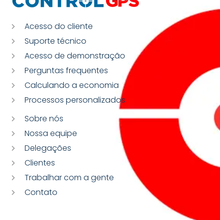
Acesso do cliente
Suporte técnico
Acesso de demonstração
Perguntas frequentes
Calculando a economia
Processos personalizados
Sobre nós
Nossa equipe
Delegações
Clientes
Trabalhar com a gente
Contato