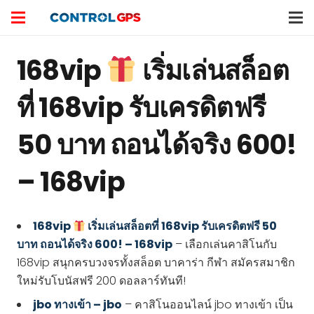
168vip
เริ่มเล่นสล็อต
ที่ 168vip รับเครดิตฟรี
50 บาท ถอนได้จริง 600!
– 168vip
168vip
เริ่มเล่นสล็อตที่ 168vip รับเครดิตฟรี 50
บาท ถอนได้จริง 600! – 168vip
– เลือกเล่นคาสิโนกับ
168vip สนุกครบวงจรทั้งสล็อต บาคาร่า กีฬา สมัครสมาชิก
ใหม่รับโบนัสฟรี 200 ดอลลาร์ทันที!
jbo ทางเข้า – jbo
– คาสิโนออนไลน์ jbo ทางเข้า เป็น