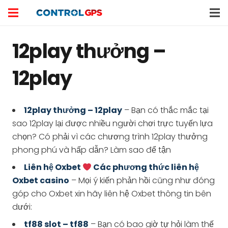
12play thưởng –
12play
12play thưởng – 12play
– Bạn có thắc mắc tại
sao 12play lại được nhiều người chơi trực tuyến lựa
chọn? Có phải vì các chương trình 12play thưởng
phong phú và hấp dẫn? Làm sao để tận
Liên hệ Oxbet
Các phương thức liên hệ
Oxbet casino
– Mọi ý kiến phản hồi cũng như đóng
góp cho Oxbet xin hãy liên hệ Oxbet thông tin bên
dưới:
tf88 slot – tf88
– Bạn có bao giờ tự hỏi làm thế