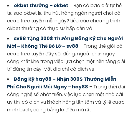
okbet thưởng – okbet
– Bạn có bao giờ tự hỏi
tại sao okbet lại thu hút hàng ngàn người chơi cá
cược trực tuyến mỗi ngày? Liệu các chương trình
okbet thưởng có thực sự hấp dẫn và
sv88 Tặng 300$ Thưởng Đăng Ký Cho Người
Mới – Không Thể Bỏ Lỡ – sv88
– Trong thế giới cá
cược trực tuyến đầy sôi động, người chơi ngày
càng khắt khe trong việc lựa chọn một nền tảng giải
trí đáng tin cậy. Một địa chỉ có dịch vụ
Đăng Ký hay88 – Nhận 300$ Thưởng Miễn
Phí Cho Người Mới Ngay – hay88
– Trong thời đại
công nghệ số phát triển, việc lựa chọn một nhà cái
uy tín, có dịch vụ khách hàng tận tâm và tỷ lệ cược
minh bạch, công bằng là điều mà rất