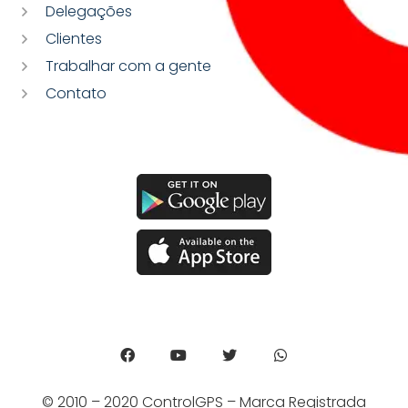
Delegações
Clientes
Trabalhar com a gente
Contato
© 2010 – 2020 ControlGPS – Marca Registrada