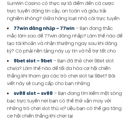
SunWin Casino có thực sự là điểm đến cá cược
trực tuyến đáng tin cậy, an toàn và giàu trải
nghiệm không? Giữa hàng loạt nhà cái trực tuyến
77win đăng nhập – 77win
– Bạn đang thắc
mắc làm sao để 77win đăng nhập? Làm thế nào để
tạo tài khoản và nhận thưởng ngay sau khi đăng
ký? Có phải nền tảng này uy tín và hỗ trợ tốt cho
9bet slot – 9bet
– Bạn đã thử chơi 9Bet slot
chưa? Làm thế nào để tối đa hóa cơ hội chiến
thắng khi tham gia các trò chơi slot tại 9Bet? Bài
viết này sẽ cung cấp cho bạn những
sv88 slot – sv88
– Bạn đang tìm kiếm một sòng
bạc trực tuyến nơi bạn có thể thử vận may với
những trò chơi slot thú vị? Liệu bạn có thể gia tăng
cơ hội chiến thắng khi chơi tại