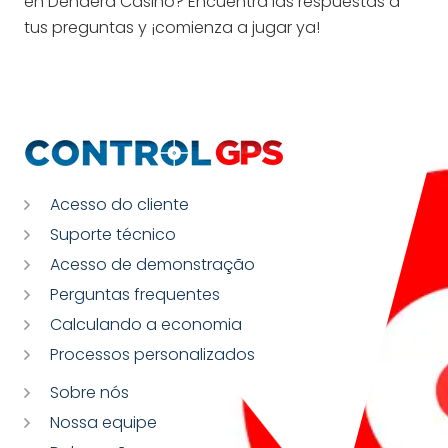
en Dendera Casino? Encuentra las respuestas a
tus preguntas y ¡comienza a jugar ya!
Acesso do cliente
Suporte técnico
Acesso de demonstração
Perguntas frequentes
Calculando a economia
Processos personalizados
Sobre nós
Nossa equipe