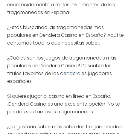
encarecidamente a todos los amantes de las
tragamonedas en España!
¿Estás buscando las tragamonedas más
populares en Dendera Casino en España? Aquí te
contamos todo lo que necesitas saber.
¿Cuáles son los juegos de tragamonedas más
populares en Dendera Casino? Descubre los
títulos favoritos de los
dendera.es
jugadores
españoles.
Si quieres jugar al casino en línea en España,
¡Dendera Casino es una excelente opción! No te
pierdas sus famosas tragamonedas.
¿Te gustaría saber más sobre las tragamonedas