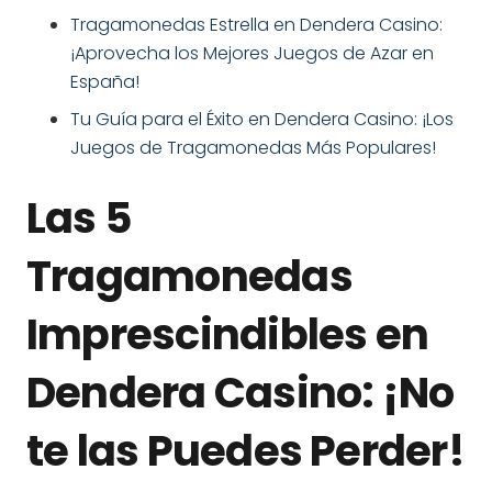
Tragamonedas Estrella en Dendera Casino:
¡Aprovecha los Mejores Juegos de Azar en
España!
Tu Guía para el Éxito en Dendera Casino: ¡Los
Juegos de Tragamonedas Más Populares!
Las 5
Tragamonedas
Imprescindibles en
Dendera Casino: ¡No
te las Puedes Perder!