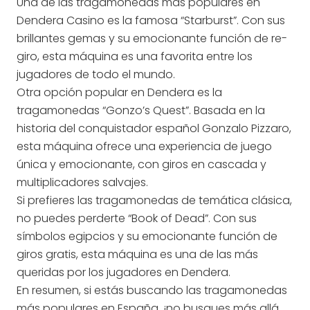
Una de las tragamonedas más populares en
Dendera Casino es la famosa “Starburst”. Con sus
brillantes gemas y su emocionante función de re-
giro, esta máquina es una favorita entre los
jugadores de todo el mundo.
Otra opción popular en Dendera es la
tragamonedas “Gonzo’s Quest”. Basada en la
historia del conquistador español Gonzalo Pizzaro,
esta máquina ofrece una experiencia de juego
única y emocionante, con giros en cascada y
multiplicadores salvajes.
Si prefieres las tragamonedas de temática clásica,
no puedes perderte “Book of Dead”. Con sus
símbolos egipcios y su emocionante función de
giros gratis, esta máquina es una de las más
queridas por los jugadores en Dendera.
En resumen, si estás buscando las tragamonedas
más populares en España, ¡no busques más allá