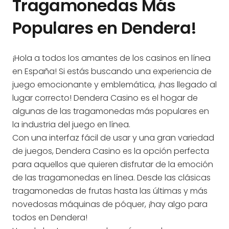
Tragamonedas Más
Populares en Dendera!
¡Hola a todos los amantes de los casinos en línea
en España! Si estás buscando una experiencia de
juego emocionante y emblemática, ¡has llegado al
lugar correcto! Dendera Casino es el hogar de
algunas de las tragamonedas más populares en
la industria del juego en línea.
Con una interfaz fácil de usar y una gran variedad
de juegos, Dendera Casino es la opción perfecta
para aquellos que quieren disfrutar de la emoción
de las tragamonedas en línea. Desde las clásicas
tragamonedas de frutas hasta las últimas y más
novedosas máquinas de póquer, ¡hay algo para
todos en Dendera!