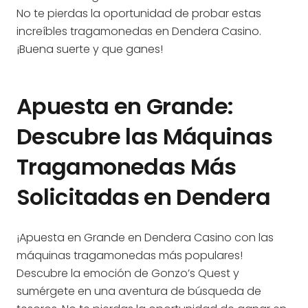
No te pierdas la oportunidad de probar estas
increíbles tragamonedas en Dendera Casino.
¡Buena suerte y que ganes!
Apuesta en Grande:
Descubre las Máquinas
Tragamonedas Más
Solicitadas en Dendera
¡Apuesta en Grande en Dendera Casino con las
máquinas tragamonedas más populares!
Descubre la emoción de Gonzo’s Quest y
sumérgete en una aventura de búsqueda de