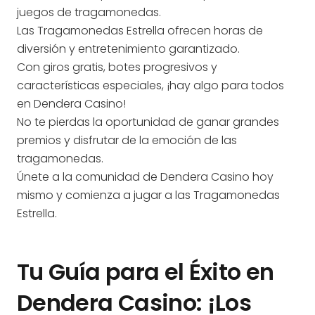
juegos de tragamonedas.
Las Tragamonedas Estrella ofrecen horas de
diversión y entretenimiento garantizado.
Con giros gratis, botes progresivos y
características especiales, ¡hay algo para todos
en Dendera Casino!
No te pierdas la oportunidad de ganar grandes
premios y disfrutar de la emoción de las
tragamonedas.
Únete a la comunidad de Dendera Casino hoy
mismo y comienza a jugar a las Tragamonedas
Estrella.
Tu Guía para el Éxito en
Dendera Casino: ¡Los