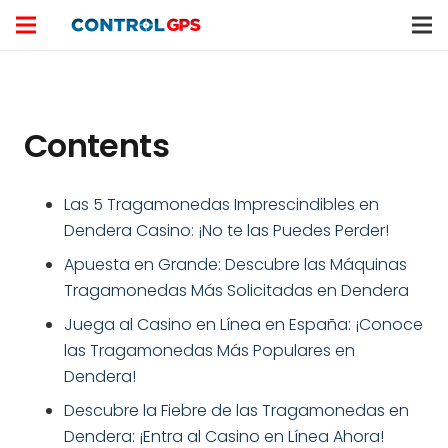
Contents
Las 5 Tragamonedas Imprescindibles en
Dendera Casino: ¡No te las Puedes Perder!
Apuesta en Grande: Descubre las Máquinas
Tragamonedas Más Solicitadas en Dendera
Juega al Casino en Línea en España: ¡Conoce
las Tragamonedas Más Populares en
Dendera!
Descubre la Fiebre de las Tragamonedas en
Dendera: ¡Entra al Casino en Línea Ahora!