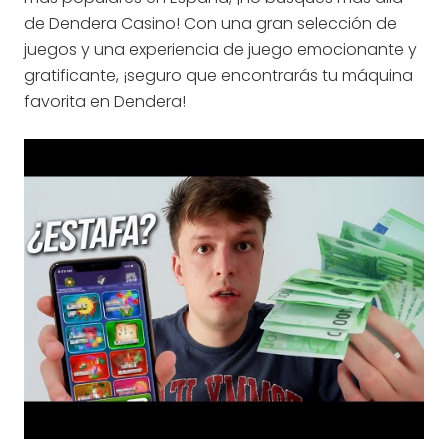
de Dendera Casino! Con una gran selección de
juegos y una experiencia de juego emocionante y
gratificante, ¡seguro que encontrarás tu máquina
favorita en Dendera!