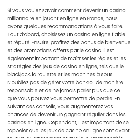
Si vous voulez savoir comment devenir un casino
millionnaire en jouant en ligne en France, nous
avons quelques recommandations à vous faire.
Tout d’abord, choisissez un casino en ligne fiable
et réputé. Ensuite, profitez des bonus de bienvenue
et des promotions offerts par le casino. Il est
également important de maîtriser les règles et les
stratégies des jeux de casino en ligne, tels que le
blackjack, la roulette et les machines à sous.
N’oubliez pas de gérer votre bankroll de manière
responsable et de ne jamais parier plus que ce
que vous pouvez vous permettre de perdre. En
suivant ces conseils, vous augmenterez vos
chances de devenir un gagnant régulier dans les
casinos en ligne. Cependant, il est important de se
rappeler que les jeux de casino en ligne sont avant