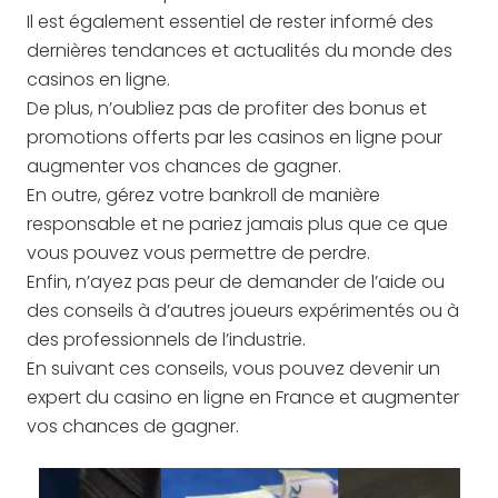
Il est également essentiel de rester informé des
dernières tendances et actualités du monde des
casinos en ligne.
De plus, n’oubliez pas de profiter des bonus et
promotions offerts par les casinos en ligne pour
augmenter vos chances de gagner.
En outre, gérez votre bankroll de manière
responsable et ne pariez jamais plus que ce que
vous pouvez vous permettre de perdre.
Enfin, n’ayez pas peur de demander de l’aide ou
des conseils à d’autres joueurs expérimentés ou à
des professionnels de l’industrie.
En suivant ces conseils, vous pouvez devenir un
expert du casino en ligne en France et augmenter
vos chances de gagner.