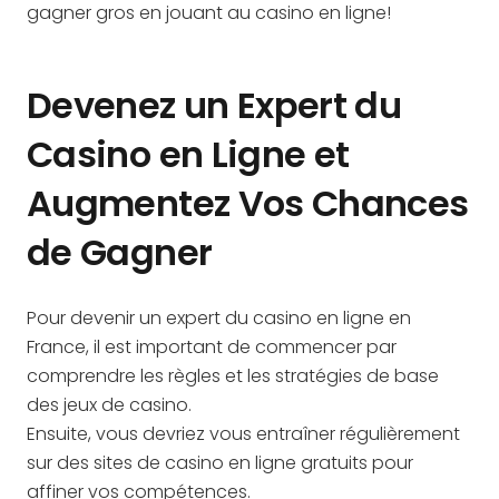
gagner gros en jouant au casino en ligne!
Devenez un Expert du
Casino en Ligne et
Augmentez Vos Chances
de Gagner
Pour devenir un expert du casino en ligne en
France, il est important de commencer par
comprendre les règles et les stratégies de base
des jeux de casino.
Ensuite, vous devriez vous entraîner régulièrement
sur des sites de casino en ligne gratuits pour
affiner vos compétences.