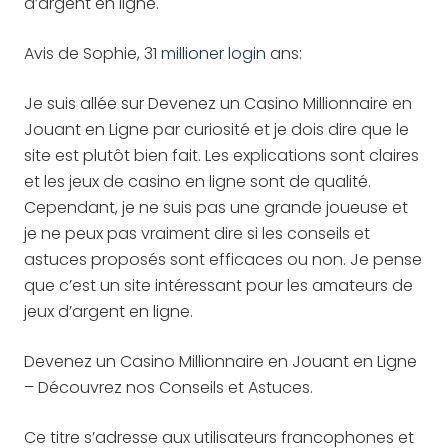
d’argent en ligne.
Avis de Sophie, 31
millioner login
ans:
Je suis allée sur Devenez un Casino Millionnaire en
Jouant en Ligne par curiosité et je dois dire que le
site est plutôt bien fait. Les explications sont claires
et les jeux de casino en ligne sont de qualité.
Cependant, je ne suis pas une grande joueuse et
je ne peux pas vraiment dire si les conseils et
astuces proposés sont efficaces ou non. Je pense
que c’est un site intéressant pour les amateurs de
jeux d’argent en ligne.
Devenez un Casino Millionnaire en Jouant en Ligne
– Découvrez nos Conseils et Astuces.
Ce titre s’adresse aux utilisateurs francophones et