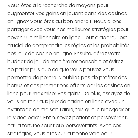
Vous êtes à la recherche de moyens pour
augmenter vos gains en jouant dans des casinos
en ligne? Vous êtes au bon endroit! Nous allons
partager avec vous nos meilleures stratégies pour
devenir un millionnaire en ligne. Tout d’abord, il est
crucial de comprendre les règles et les probabilités
des jeux de casino en ligne. Ensuite, gérez votre
budget de jeu de manière responsable et évitez
de parier plus que ce que vous pouvez vous
permettre de perdre. N’oubliez pas de profiter des
bonus et des promotions offerts par les casinos en
ligne pour maximiser vos gains. De plus, essayez de
vous en tenir aux jeux de casino en ligne avec un
avantage de maison faible, tels que le blackjack et
la vidéo poker. Enfin, soyez patient et persévérant,
car la fortune sourit aux persévérants. Avec ces
stratégies, vous êtes sur la bonne voie pour