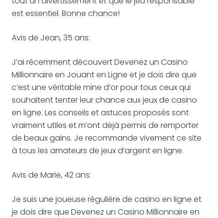
tout un divertissement et que le jeu responsable
est essentiel. Bonne chance!
Avis de Jean, 35 ans:
J’ai récemment découvert Devenez un Casino
Millionnaire en Jouant en Ligne et je dois dire que
c’est une véritable mine d’or pour tous ceux qui
souhaitent tenter leur chance aux jeux de casino
en ligne. Les conseils et astuces proposés sont
vraiment utiles et m’ont déjà permis de remporter
de beaux gains. Je recommande vivement ce site
à tous les amateurs de jeux d’argent en ligne.
Avis de Marie, 42 ans:
Je suis une joueuse régulière de casino en ligne et
je dois dire que Devenez un Casino Millionnaire en