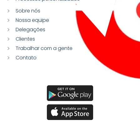
Sobre nós
Nossa equipe
Delegações
Clientes
Trabalhar com a gente
Contato