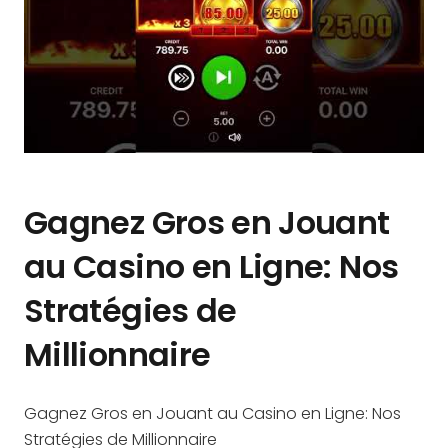
Gagnez Gros en Jouant
au Casino en Ligne: Nos
Stratégies de
Millionnaire
Gagnez Gros en Jouant au Casino en Ligne: Nos
Stratégies de Millionnaire