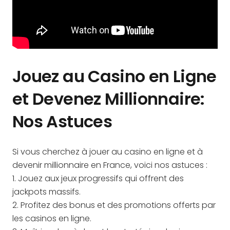
Jouez au Casino en Ligne
et Devenez Millionnaire:
Nos Astuces
Si vous cherchez à jouer au casino en ligne et à
devenir millionnaire en France, voici nos astuces :
1. Jouez aux jeux progressifs qui offrent des
jackpots massifs.
2. Profitez des bonus et des promotions offerts par
les casinos en ligne.