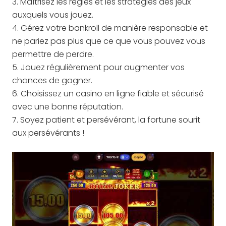
3. Maîtrisez les règles et les stratégies des jeux
auxquels vous jouez.
4. Gérez votre bankroll de manière responsable et
ne pariez pas plus que ce que vous pouvez vous
permettre de perdre.
5. Jouez régulièrement pour augmenter vos
chances de gagner.
6. Choisissez un casino en ligne fiable et sécurisé
avec une bonne réputation.
7. Soyez patient et persévérant, la fortune sourit
aux persévérants !