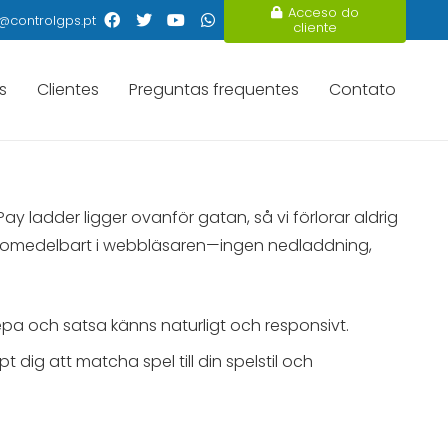
Acceso do
@controlgps.pt
cliente
s
Clientes
Preguntas frequentes
Contato
ay ladder ligger ovanför gatan, så vi förlorar aldrig
ar omedelbart i webbläsaren—ingen nedladdning,
pa och satsa känns naturligt och responsivt.
t dig att matcha spel till din spelstil och