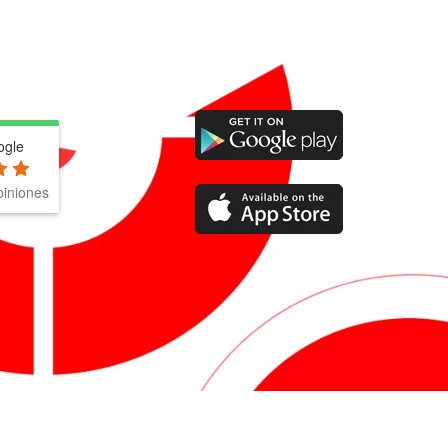
ogle
iniones