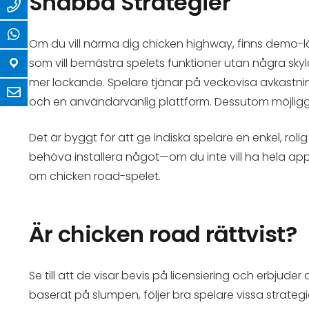
Snabba Strategier
Om du vill närma dig chicken highway, finns demo-läge
som vill bemästra spelets funktioner utan några sky
mer lockande. Spelare tjänar på veckovisa avkastni
och en användarvänlig plattform. Dessutom möjligg
Det är byggt för att ge indiska spelare en enkel, rol
behöva installera något—om du inte vill ha hela app
om chicken road-spelet.
Är chicken road rättvist?
Se till att de visar bevis på licensiering och erbjud
baserat på slumpen, följer bra spelare vissa strateg