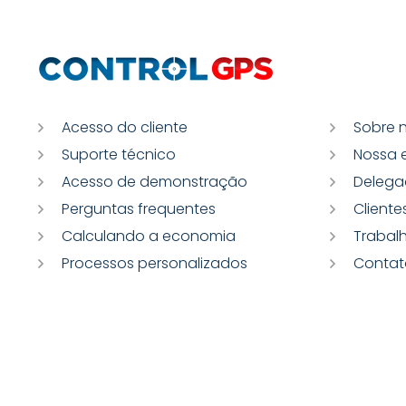
Acesso do cliente
Sobre 
Suporte técnico
Nossa 
Acesso de demonstração
Delega
Perguntas frequentes
Cliente
Calculando a economia
Trabal
Processos personalizados
Contat