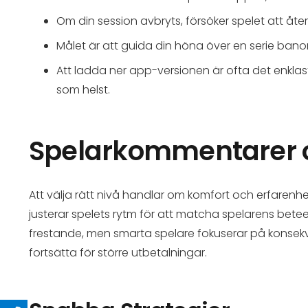
Om din session avbryts, försöker spelet att åt
Målet är att guida din höna över en serie banor,
Att ladda ner app-versionen är ofta det enklast
som helst.
Spelarkommentarer 
Att välja rätt nivå handlar om komfort och erfaren
justerar spelets rytm för att matcha spelarens beteen
frestande, men smarta spelare fokuserar på konsekve
fortsätta för större utbetalningar.