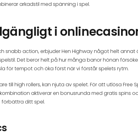
mbinerar arkadstil med spänning i spel.
lgängligt i onlinecasino
och snabb action, erbjuder Hen Highway något helt annat 
 spelstil. Det beror helt på hur många banor hönan försöker
sla för tempot och öka först när vi förstår spelets rytm.
 till high rollers, kan njuta av spelet. För att utlösa Free 
ätt kombination aktiverar en bonusrunda med gratis spins 
förbättra ditt spel.
cs