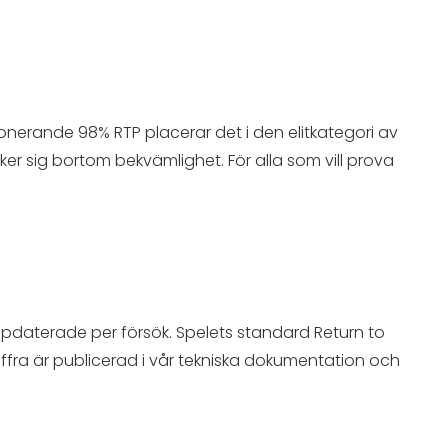
onerande 98% RTP placerar det i den elitkategori av
r sig bortom bekvämlighet. För alla som vill prova
uppdaterade per försök. Spelets standard Return to
iffra är publicerad i vår tekniska dokumentation och