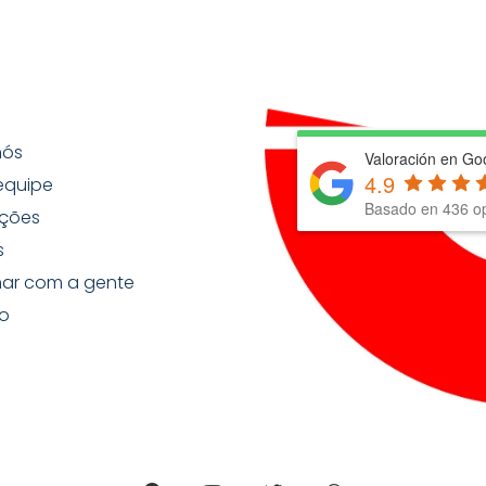
nós
Valoración en Go
4.9
equipe
Basado en
436
op
ções
s
har com a gente
o