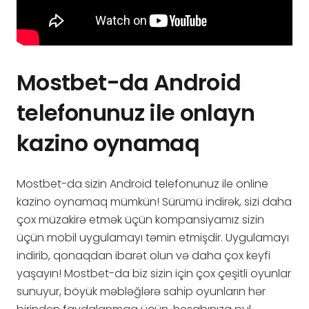
Mostbet-da Android
telefonunuz ile onlayn
kazino oynamaq
Mostbet-da sizin Android telefonunuz ile online
kazino oynamaq mümkün! Sürümü indirək, sizi daha
çox müzakirə etmək üçün kompansiyamız sizin
üçün mobil uygulamayı təmin etmişdir. Uygulamayı
indirib, qonaqdan ibarət olun və daha çox keyfi
yaşayın! Mostbet-da biz sizin için çox çeşitli oyunlar
sunuyur, böyük məbləğlərə sahip oyunların hər