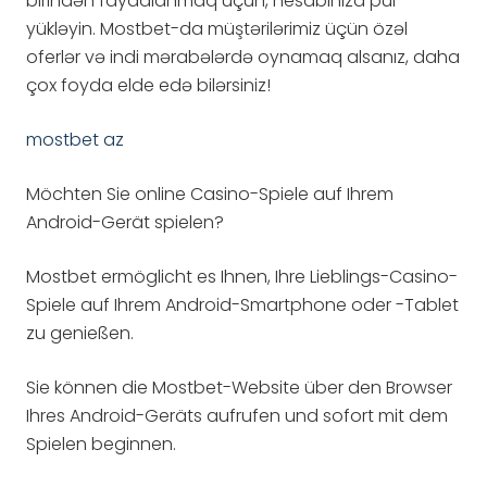
birindən faydalanmaq üçün, hesabınıza pul
yükləyin. Mostbet-da müştərilərimiz üçün özəl
oferlər və indi mərabələrdə oynamaq alsanız, daha
çox foyda elde edə bilərsiniz!
mostbet az
Möchten Sie online Casino-Spiele auf Ihrem
Android-Gerät spielen?
Mostbet ermöglicht es Ihnen, Ihre Lieblings-Casino-
Spiele auf Ihrem Android-Smartphone oder -Tablet
zu genießen.
Sie können die Mostbet-Website über den Browser
Ihres Android-Geräts aufrufen und sofort mit dem
Spielen beginnen.