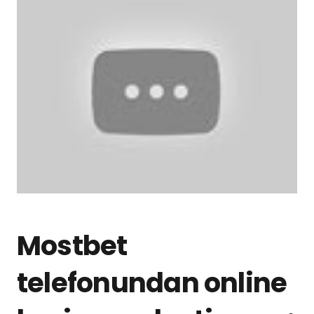
Mostbet
telefonundan online