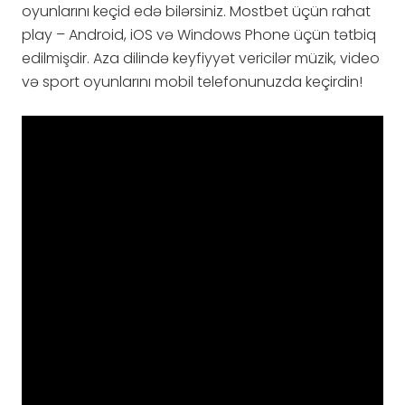
oyunlarını keçid edə bilərsiniz. Mostbet üçün rahat
play – Android, iOS və Windows Phone üçün tətbiq
edilmişdir. Aza dilində keyfiyyət vericilər müzik, video
və sport oyunlarını mobil telefonunuzda keçirdin!