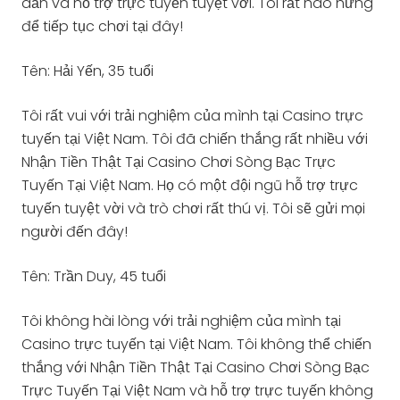
dẫn và hỗ trợ trực tuyến tuyệt vời. Tôi rất hào hứng
để tiếp tục chơi tại đây!
Tên: Hải Yến, 35 tuổi
Tôi rất vui với trải nghiệm của mình tại Casino trực
tuyến tại Việt Nam. Tôi đã chiến thắng rất nhiều với
Nhận Tiền Thật Tại Casino Chơi Sòng Bạc Trực
Tuyến Tại Việt Nam. Họ có một đội ngũ hỗ trợ trực
tuyến tuyệt vời và trò chơi rất thú vị. Tôi sẽ gửi mọi
người đến đây!
Tên: Trần Duy, 45 tuổi
Tôi không hài lòng với trải nghiệm của mình tại
Casino trực tuyến tại Việt Nam. Tôi không thể chiến
thắng với Nhận Tiền Thật Tại Casino Chơi Sòng Bạc
Trực Tuyến Tại Việt Nam và hỗ trợ trực tuyến không