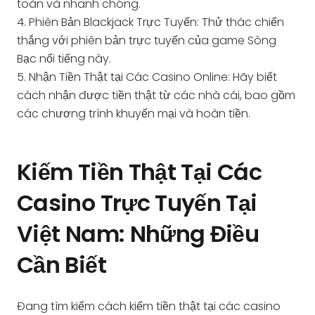
toàn và nhanh chóng.
4. Phiên Bản Blackjack Trực Tuyến: Thử thác chiến
thắng với phiên bản trực tuyến của game Sòng
Bạc nổi tiếng này.
5. Nhận Tiền Thật tại Các Casino Online: Hãy biết
cách nhận được tiền thật từ các nhà cái, bao gồm
các chương trình khuyến mại và hoàn tiền.
Kiếm Tiền Thật Tại Các
Casino Trực Tuyến Tại
Việt Nam: Những Điều
Cần Biết
Đang tìm kiếm cách kiếm tiền thật tại các casino