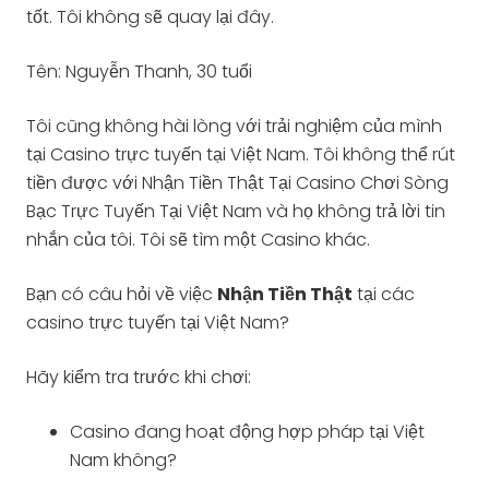
tốt. Tôi không sẽ quay lại đây.
Tên: Nguyễn Thanh, 30 tuổi
Tôi cũng không hài lòng với trải nghiệm của mình
tại Casino trực tuyến tại Việt Nam. Tôi không thể rút
tiền được với Nhận Tiền Thật Tại Casino Chơi Sòng
Bạc Trực Tuyến Tại Việt Nam và họ không trả lời tin
nhắn của tôi. Tôi sẽ tìm một Casino khác.
Bạn có câu hỏi về việc
Nhận Tiền Thật
tại các
casino trực tuyến tại Việt Nam?
Hãy kiểm tra trước khi chơi:
Casino đang hoạt động hợp pháp tại Việt
Nam không?