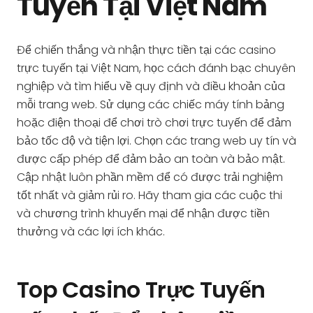
Tuyến Tại Việt Nam
Để chiến thắng và nhận thực tiền tại các casino
trực tuyến tại Việt Nam, học cách đánh bạc chuyên
nghiệp và tìm hiểu về quy định và điều khoản của
mỗi trang web. Sử dụng các chiếc máy tính bảng
hoặc điện thoại để chơi trò chơi trực tuyến để đảm
bảo tốc độ và tiện lợi. Chọn các trang web uy tín và
được cấp phép để đảm bảo an toàn và bảo mật.
Cập nhật luôn phần mềm để có được trải nghiệm
tốt nhất và giảm rủi ro. Hãy tham gia các cuộc thi
và chương trình khuyến mại để nhận được tiền
thưởng và các lợi ích khác.
Top Casino Trực Tuyến