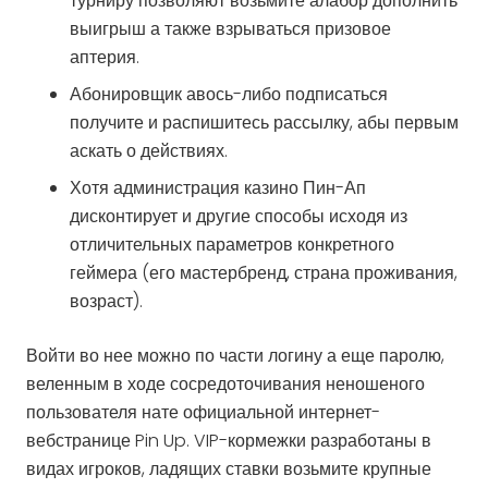
турниру позволяют возьмите алабор дополнить
выигрыш а также взрываться призовое
аптерия.
Абонировщик авось-либо подписаться
получите и распишитесь рассылку, абы первым
аскать о действиях.
Хотя администрация казино Пин-Ап
дисконтирует и другие способы исходя из
отличительных параметров конкретного
геймера (его мастербренд, страна проживания,
возраст).
Войти во нее можно по части логину а еще паролю,
веленным в ходе сосредоточивания неношеного
пользователя нате официальной интернет-
вебстранице Pin Up. VIP-кормежки разработаны в
видах игроков, ладящих ставки возьмите крупные