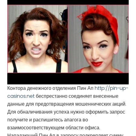
Контора денежного отделения Пин Ап
http://pin-up-
casinos.net
беспрестанно соединяет внесенные
данные для предотвращения мошеннических акций.
Для обналичивания успеха нужно оформить запрос
получите и распишитесь апагога во
взаимосоответствующем области офиса.
Нападающий Пин Ап в запросу подкрепляет сумму