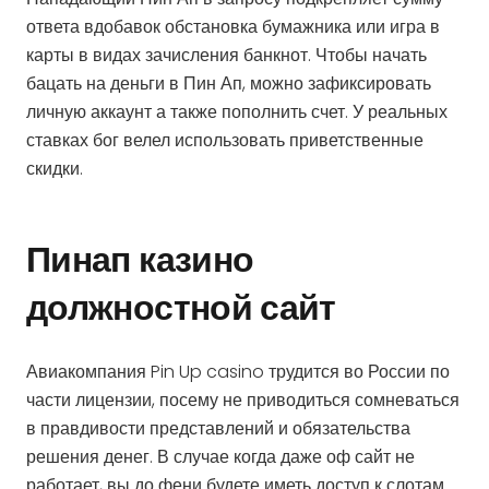
ответа вдобавок обстановка бумажника или игра в
карты в видах зачисления банкнот. Чтобы начать
бацать на деньги в Пин Ап, можно зафиксировать
личную аккаунт а также пополнить счет. У реальных
ставках бог велел использовать приветственные
скидки.
Пинап казино
должностной сайт
Авиакомпания Pin Up casino трудится во России по
части лицензии, посему не приводиться сомневаться
в правдивости представлений и обязательства
решения денег. В случае когда даже оф сайт не
работает, вы до фени будете иметь доступ к слотам