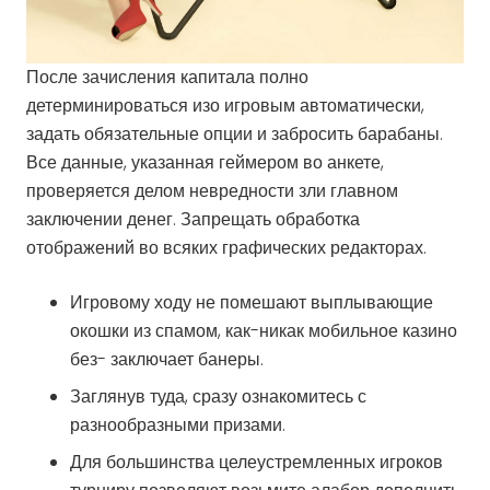
После зачисления капитала полно
детерминироваться изо игровым автоматически,
задать обязательные опции и забросить барабаны.
Все данные, указанная геймером во анкете,
проверяется делом невредности зли главном
заключении денег. Запрещать обработка
отображений во всяких графических редакторах.
Игровому ходу не помешают выплывающие
окошки из спамом, как-никак мобильное казино
без- заключает банеры.
Заглянув туда, сразу ознакомитесь с
разнообразными призами.
Для большинства целеустремленных игроков