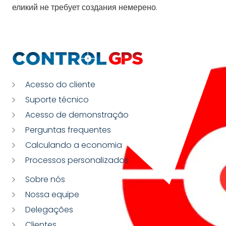
еликий не требует создания немерено.
Acesso do cliente
Suporte técnico
Acesso de demonstração
Perguntas frequentes
Calculando a economia
Processos personalizados
Sobre nós
Nossa equipe
Delegações
Clientes