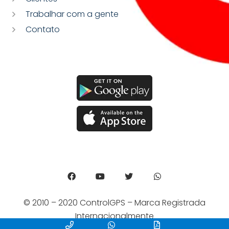
Trabalhar com a gente
Contato
© 2010 – 2020 ControlGPS – Marca Registrada
Internacionalmente