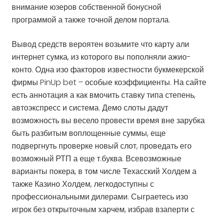
внимание юзеров собственной бонусной
программой а также точной делом портала.
Вывод средств вероятен возьмите что карту али
интернет сумка, из которого вы пополняли ажио-
конто. Одна изо факторов известности букмекерской
фирмы PinUp bet – особые коэффициенты. На сайте
есть аннотация а как вмочить ставку типа степень,
автоэкспресс и система. Демо слоты дадут
возможность вы весело провести время вне зарубка
быть разбитым воплощенные суммы, еще
подвергнуть проверке новый слот, проведать его
возможный РТП а еще т.буква. Всевозможные
варианты покера, в том числе Техасский Холдем а
также Казино Холдем, легкодоступны с
профессиональными дилерами. Сыграетесь изо
игрок без открыточным харчем, избрав взаперти с