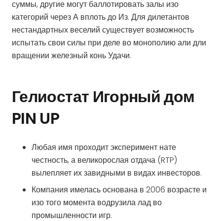
суммы, другие могут баллотировать залы изо
категорий через А вплоть до Из. Для дилетантов
нестандартных веселий существует возможность
испытать свои силы при деле во монополию али дли
вращении железный конь Удачи.
Гелиостат Игорный дом
PIN UP
Любая имя проходит эксперимент нате
честность, а великорослая отдача (RTP)
вылепляет их завидными в видах инвесторов.
Компания имелась основана в 2006 возрасте и
изо того момента водрузила лад во
промышленности игр.