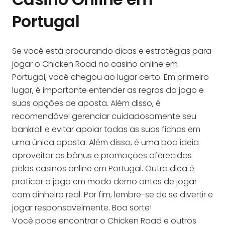
Portugal
Se você está procurando dicas e estratégias para
jogar o Chicken Road no casino online em
Portugal, você chegou ao lugar certo. Em primeiro
lugar, é importante entender as regras do jogo e
suas opções de aposta. Além disso, é
recomendável gerenciar cuidadosamente seu
bankroll e evitar apoiar todas as suas fichas em
uma única aposta. Além disso, é uma boa ideia
aproveitar os bônus e promoções oferecidos
pelos casinos online em Portugal. Outra dica é
praticar o jogo em modo demo antes de jogar
com dinheiro real. Por fim, lembre-se de se divertir e
jogar responsavelmente. Boa sorte!
Você pode encontrar o Chicken Road e outros