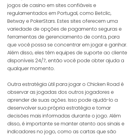
jogos de casino em sites confiáveis e
regulamentados em Portugal, como Betclic,
Betway e PokerStars. Estes sites oferecem uma
variedade de opções de pagamento seguras e
ferramentas de gerenciamento de conta, para
que você possa se concentrar em jogar e ganhar.
Além disso, eles têm equipes de suporte ao cliente
disponíveis 24/7, então você pode obter ajuda a
qualquer momento.
Outra estratégia útil para jogar o Chicken Road é
observar as jogadas dos outros jogadores e
aprender de suas ações. Isso pode ajudá-lo a
desenvolver sua própria estratégia e tomar
decisões mais informadas durante o jogo. Além
disso, é importante se manter atento aos sinais e
indicadores no jogo, como as cartas que são