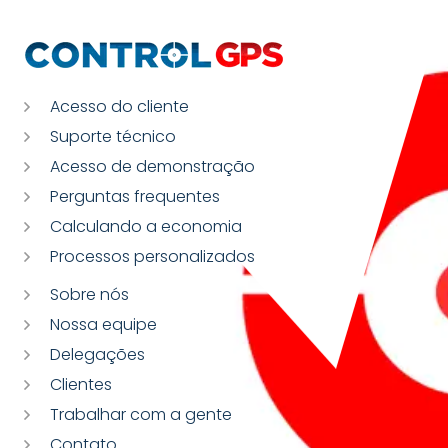
Acesso do cliente
Suporte técnico
Acesso de demonstração
Perguntas frequentes
Calculando a economia
Processos personalizados
Sobre nós
Nossa equipe
Delegações
Clientes
Trabalhar com a gente
Contato