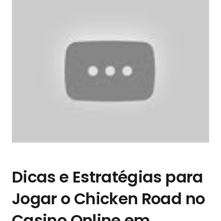
Dicas e Estratégias para
Jogar o Chicken Road no
Casino Online em