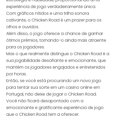
experiência de jogo verdadeiramente única.
Com gráficos nítidos e uma trilha sonora
cativante, o Chicken Road é um prazer para os
olhos e ouvidos.
Além disso, o jogo oferece a chance de ganhar
ótimos prêmios, tornando-o ainda mais atraente
para os jogadores.
Mas o que realmente distingue o Chicken Road é a
sua jogabilidade desafiante e emocionante, que
mantém os jogadores engajados e entretenidos
por horas.
Então, se você está procurando um novo jogo
para tentar sua sorte em um casino online em
Portugal, não deixe de jogar o Chicken Road.
Você não ficará desapontado com a
emocionante e gratificante experiência de jogo
que o Chicken Road tem a oferecer.