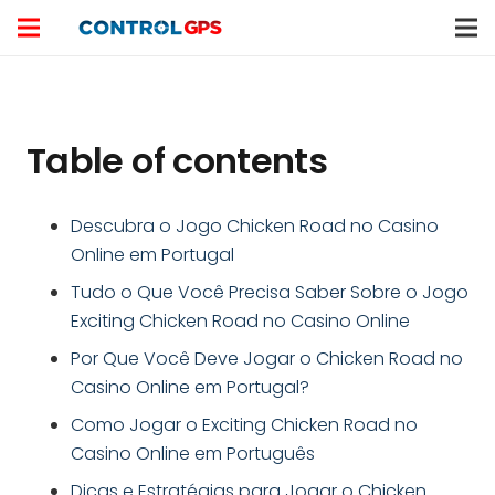
Table of contents
Descubra o Jogo Chicken Road no Casino
Online em Portugal
Tudo o Que Você Precisa Saber Sobre o Jogo
Exciting Chicken Road no Casino Online
Por Que Você Deve Jogar o Chicken Road no
Casino Online em Portugal?
Como Jogar o Exciting Chicken Road no
Casino Online em Português
Dicas e Estratégias para Jogar o Chicken