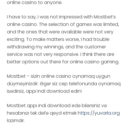
online casino to anyone.
I have to say, I was not impressed with Mostbet’s
online casino. The selection of games was limited,
and the ones that were available were not very
exciting. To make matters worse, I had trouble
withdrawing my winnings, and the customer
service was not very responsive. I think there are
better options out there for online casino gaming.
Mostbet – sizin online casino oynamaq uygun
düyməyinizdir. Əgər siz cep telefonunda oynamaq
isədirsiz, appi indi download edin!
Mostbet appı indi download edə bilərsiniz və
hesabınızı tək dəfə qeyd etmək
https://yuvarla.org
lazımdır.