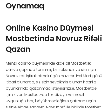
Oynamaq
Online Kasino Düyməsi
Mostbetində Novruz Rifəli
Qazan
Mənzil casino düyməsində daxil ol! Mostbet ilk
dünya çapında tanınmış bir saksındır və sizin için
Novruz rəfi iştirak etmək üçün hazırdır. 1-ci Mart günü
itibari olunaraq, siz sizin sevdikmiş olunan hazırlıq
oyunlarında qazanmaq istəyirsinizse, Mostbetdə
işimiz var! Mostbet-də tək dizayn və mobil
uygunluğu bar, böyük məbləğlərə çatmaq üçün
sizinlə əlaqə saxlayın. Novruz rəfi ilə birlikdə Mostbet,