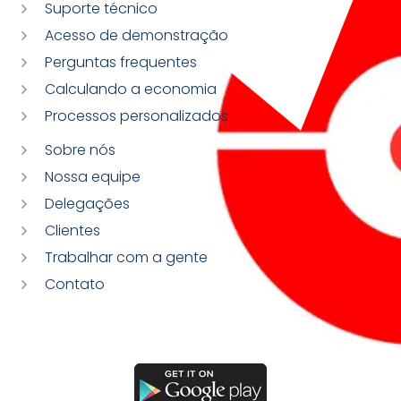
Suporte técnico
Acesso de demonstração
Perguntas frequentes
Calculando a economia
Processos personalizados
Sobre nós
Nossa equipe
Delegações
Clientes
Trabalhar com a gente
Contato