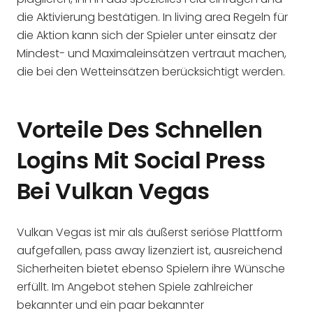
die Aktivierung bestätigen. In living area Regeln für
die Aktion kann sich der Spieler unter einsatz der
Mindest- und Maximaleinsätzen vertraut machen,
die bei den Wetteinsätzen berücksichtigt werden.
Vorteile Des Schnellen
Logins Mit Social Press
Bei Vulkan Vegas
Vulkan Vegas ist mir als äußerst seriöse Plattform
aufgefallen, pass away lizenziert ist, ausreichend
Sicherheiten bietet ebenso Spielern ihre Wünsche
erfüllt. Im Angebot stehen Spiele zahlreicher
bekannter und ein paar bekannter