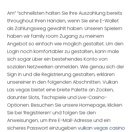
Am” “schnellsten halten Sie Ihre Auszahlung bereits
throughout Ihren Händen, wenn Sie eine E-Wallet
als Zahlungsweg gewählt haben. Unseren Spielern
haben wir family room Zugang zu meinem
Angebot so einfach wie möglich gestaltet. Um den
Login noch komfortabler zu gestalten, kann male
sich sogar über ein bestehendes Konto von
sozialen Netzwerken anmelden. Wie genau sich der
Sign in und die Registrierung gestalten, erklären
unsereiner in den folgenden Abschnitten. Vulkan
Las vegas bietet eine breite Palette an Zocken,
darunter Slots, Tischspiele und Live-Casino-
Optionen. Besuchen Sie unsere Homepage, klicken
Sie bei ‘Registrieren’ und folgen Sie den
Anweisungen, um Ihre E-Mail-Adresse und ein
sicheres Passwort einzugeben
vulkan vegas casino