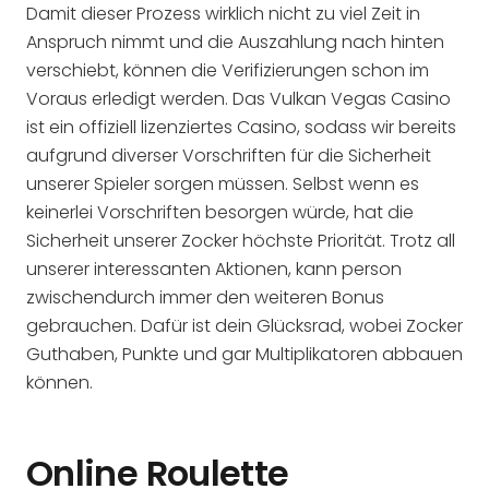
Damit dieser Prozess wirklich nicht zu viel Zeit in
Anspruch nimmt und die Auszahlung nach hinten
verschiebt, können die Verifizierungen schon im
Voraus erledigt werden. Das Vulkan Vegas Casino
ist ein offiziell lizenziertes Casino, sodass wir bereits
aufgrund diverser Vorschriften für die Sicherheit
unserer Spieler sorgen müssen. Selbst wenn es
keinerlei Vorschriften besorgen würde, hat die
Sicherheit unserer Zocker höchste Priorität. Trotz all
unserer interessanten Aktionen, kann person
zwischendurch immer den weiteren Bonus
gebrauchen. Dafür ist dein Glücksrad, wobei Zocker
Guthaben, Punkte und gar Multiplikatoren abbauen
können.
Online Roulette