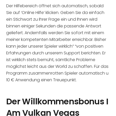
Der Hilfebereich öffnet sich automatisch, sobald
Sie auf ‘Online Hilfe’ klicken. Geben Sie da einfach
ein Stichwort zu Ihrer Frage ein und Ihnen wird
binnen einiger Sekunden die passende Antwort
geliefert. Andernfalls werden Sie sofort mit einem
meiner kompetenten Mitarbeiter erreichbar. Bisher
kann jeder unserer Spieler wirklich” “von positiven
Erfahrungen durch unserem Support berichten. Er
ist wirklich stets bemüht, sämtliche Probleme
möglichst leicht aus der World zu schaffen. Für das
Programm zusammenrotten Spieler automatisch u
10 € Anwendung einen Treuepunkt.
Der Willkommensbonus I
Am Vulkan Vegas