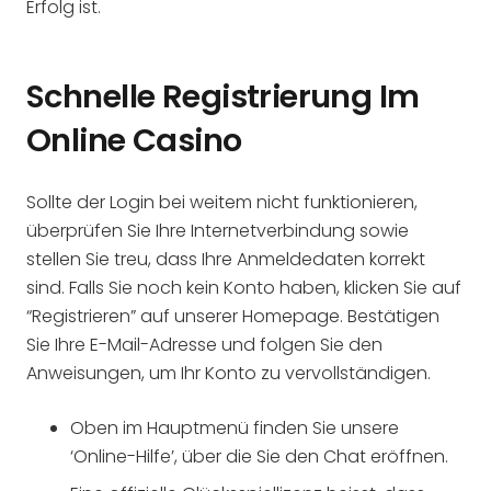
Erfolg ist.
Schnelle Registrierung Im
Online Casino
Sollte der Login bei weitem nicht funktionieren,
überprüfen Sie Ihre Internetverbindung sowie
stellen Sie treu, dass Ihre Anmeldedaten korrekt
sind. Falls Sie noch kein Konto haben, klicken Sie auf
“Registrieren” auf unserer Homepage. Bestätigen
Sie Ihre E-Mail-Adresse und folgen Sie den
Anweisungen, um Ihr Konto zu vervollständigen.
Oben im Hauptmenü finden Sie unsere
‘Online-Hilfe’, über die Sie den Chat eröffnen.