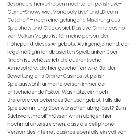
Besonders hervorheben möchte ich perish Live-
Game-Shows wie „Monopoly Live“ und „Dream
Catcher“ – noch eine gelungene Mischung aus
Spielshow und Glücksspiel. Das Live Online casino
von Vulkan Vegas ist für meine person der
Höhepunkt dieses Angebots. Als irgendjemand, der
regelmäßig in landbasierten Spielbanken über
finden ist, schätze ich die authentische
Atmosphäre, die hier geschaffen wird. Bei der
Bewertung eins Online-Casinos ist perish
Spielauswahl für meine person immer der
entscheidende Faktor. Was nützt ein noch
therefore verlockendes Bonusangebot, falls die
Spielesammlung über wünschen übrig lässt? Zum
Stichwort „mobil“ müssen wir im übrigen hier
nochmal unterstreichen, dass die cell phone
Version des Internet casinos ebenfalls ein voll von