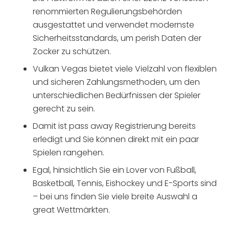
renommierten Regulierungsbehörden
ausgestattet und verwendet modernste
Sicherheitsstandards, um perish Daten der
Zocker zu schützen.
Vulkan Vegas bietet viele Vielzahl von flexiblen
und sicheren Zahlungsmethoden, um den
unterschiedlichen Bedürfnissen der Spieler
gerecht zu sein.
Damit ist pass away Registrierung bereits
erledigt und Sie können direkt mit ein paar
Spielen rangehen.
Egal, hinsichtlich Sie ein Lover von Fußball,
Basketball, Tennis, Eishockey und E-Sports sind
– bei uns finden Sie viele breite Auswahl a
great Wettmärkten.