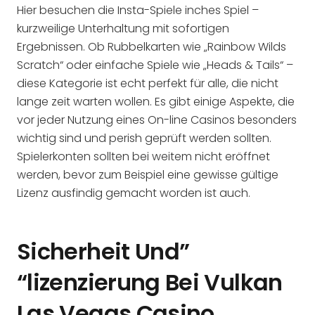
Hier besuchen die Insta-Spiele inches Spiel –
kurzweilige Unterhaltung mit sofortigen
Ergebnissen. Ob Rubbelkarten wie „Rainbow Wilds
Scratch“ oder einfache Spiele wie „Heads & Tails“ –
diese Kategorie ist echt perfekt für alle, die nicht
lange zeit warten wollen. Es gibt einige Aspekte, die
vor jeder Nutzung eines On-line Casinos besonders
wichtig sind und perish geprüft werden sollten.
Spielerkonten sollten bei weitem nicht eröffnet
werden, bevor zum Beispiel eine gewisse gültige
Lizenz ausfindig gemacht worden ist auch.
Sicherheit Und”
“lizenzierung Bei Vulkan
Las Vegas Casino