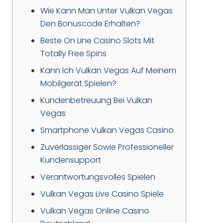
Wie Kann Man Unter Vulkan Vegas
Den Bonuscode Erhalten?
Beste On Line Casino Slots Mit
Totally Free Spins
Kann Ich Vulkan Vegas Auf Meinem
Mobilgerät Spielen?
Kundenbetreuung Bei Vulkan
Vegas
Smartphone Vulkan Vegas Casino
Zuverlässiger Sowie Professioneller
Kundensupport
Verantwortungsvolles Spielen
Vulkan Vegas Live Casino Spiele
Vulkan Vegas Online Casino