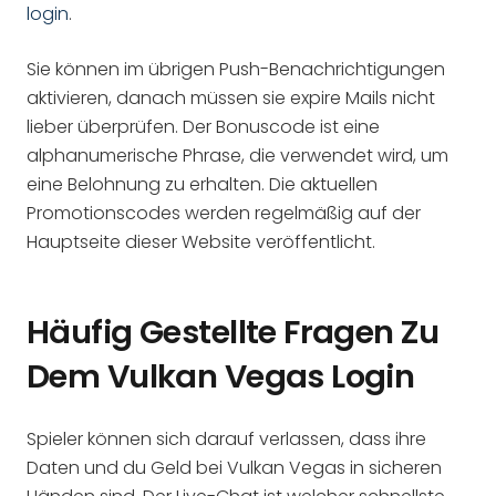
login
.
Sie können im übrigen Push-Benachrichtigungen
aktivieren, danach müssen sie expire Mails nicht
lieber überprüfen. Der Bonuscode ist eine
alphanumerische Phrase, die verwendet wird, um
eine Belohnung zu erhalten. Die aktuellen
Promotionscodes werden regelmäßig auf der
Hauptseite dieser Website veröffentlicht.
Häufig Gestellte Fragen Zu
Dem Vulkan Vegas Login
Spieler können sich darauf verlassen, dass ihre
Daten und du Geld bei Vulkan Vegas in sicheren