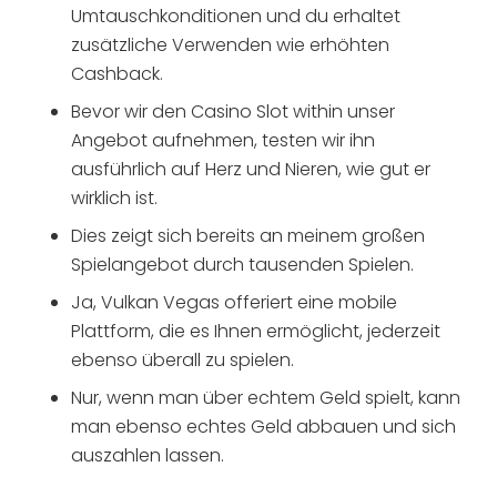
Umtauschkonditionen und du erhaltet
zusätzliche Verwenden wie erhöhten
Cashback.
Bevor wir den Casino Slot within unser
Angebot aufnehmen, testen wir ihn
ausführlich auf Herz und Nieren, wie gut er
wirklich ist.
Dies zeigt sich bereits an meinem großen
Spielangebot durch tausenden Spielen.
Ja, Vulkan Vegas offeriert eine mobile
Plattform, die es Ihnen ermöglicht, jederzeit
ebenso überall zu spielen.
Nur, wenn man über echtem Geld spielt, kann
man ebenso echtes Geld abbauen und sich
auszahlen lassen.