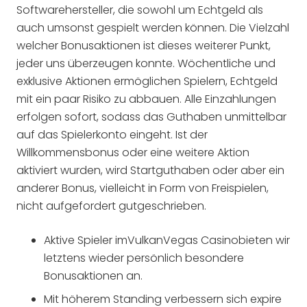
Softwarehersteller, die sowohl um Echtgeld als
auch umsonst gespielt werden können. Die Vielzahl
welcher Bonusaktionen ist dieses weiterer Punkt,
jeder uns überzeugen konnte. Wöchentliche und
exklusive Aktionen ermöglichen Spielern, Echtgeld
mit ein paar Risiko zu abbauen. Alle Einzahlungen
erfolgen sofort, sodass das Guthaben unmittelbar
auf das Spielerkonto eingeht. Ist der
Willkommensbonus oder eine weitere Aktion
aktiviert wurden, wird Startguthaben oder aber ein
anderer Bonus, vielleicht in Form von Freispielen,
nicht aufgefordert gutgeschrieben.
Aktive Spieler imVulkanVegas Casinobieten wir
letztens wieder persönlich besondere
Bonusaktionen an.
Mit höherem Standing verbessern sich expire