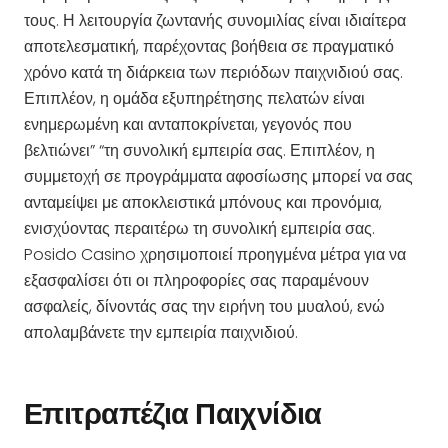
τους. Η λειτουργία ζωντανής συνομιλίας είναι ιδιαίτερα
αποτελεσματική, παρέχοντας βοήθεια σε πραγματικό
χρόνο κατά τη διάρκεια των περιόδων παιχνιδιού σας.
Επιπλέον, η ομάδα εξυπηρέτησης πελατών είναι
ενημερωμένη και ανταποκρίνεται, γεγονός που
βελτιώνει” “τη συνολική εμπειρία σας. Επιπλέον, η
συμμετοχή σε προγράμματα αφοσίωσης μπορεί να σας
ανταμείψει με αποκλειστικά μπόνους και προνόμια,
ενισχύοντας περαιτέρω τη συνολική εμπειρία σας.
Posido Casino χρησιμοποιεί προηγμένα μέτρα για να
εξασφαλίσει ότι οι πληροφορίες σας παραμένουν
ασφαλείς, δίνοντάς σας την ειρήνη του μυαλού, ενώ
απολαμβάνετε την εμπειρία παιχνιδιού.
Επιτραπέζια Παιχνίδια