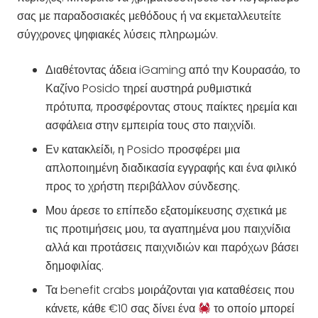
σας με παραδοσιακές μεθόδους ή να εκμεταλλευτείτε
σύγχρονες ψηφιακές λύσεις πληρωμών.
Διαθέτοντας άδεια iGaming από την Κουρασάο, το
Καζίνο Posido τηρεί αυστηρά ρυθμιστικά
πρότυπα, προσφέροντας στους παίκτες ηρεμία και
ασφάλεια στην εμπειρία τους στο παιχνίδι.
Εν κατακλείδι, η Posido προσφέρει μια
απλοποιημένη διαδικασία εγγραφής και ένα φιλικό
προς το χρήστη περιβάλλον σύνδεσης.
Μου άρεσε το επίπεδο εξατομίκευσης σχετικά με
τις προτιμήσεις μου, τα αγαπημένα μου παιχνίδια
αλλά και προτάσεις παιχνιδιών και παρόχων βάσει
δημοφιλίας.
Τα benefit crabs μοιράζονται για καταθέσεις που
κάνετε, κάθε €10 σας δίνει ένα
το οποίο μπορεί