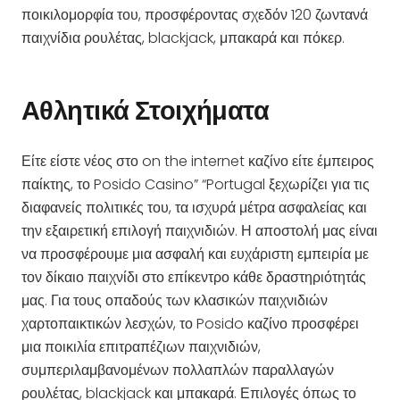
ποικιλομορφία του, προσφέροντας σχεδόν 120 ζωντανά
παιχνίδια ρουλέτας, blackjack, μπακαρά και πόκερ.
Αθλητικά Στοιχήματα
Είτε είστε νέος στο on the internet καζίνο είτε έμπειρος
παίκτης, το Posido Casino” “Portugal ξεχωρίζει για τις
διαφανείς πολιτικές του, τα ισχυρά μέτρα ασφαλείας και
την εξαιρετική επιλογή παιχνιδιών. Η αποστολή μας είναι
να προσφέρουμε μια ασφαλή και ευχάριστη εμπειρία με
τον δίκαιο παιχνίδι στο επίκεντρο κάθε δραστηριότητάς
μας. Για τους οπαδούς των κλασικών παιχνιδιών
χαρτοπαικτικών λεσχών, το Posido καζίνο προσφέρει
μια ποικιλία επιτραπέζιων παιχνιδιών,
συμπεριλαμβανομένων πολλαπλών παραλλαγών
ρουλέτας, blackjack και μπακαρά. Επιλογές όπως το