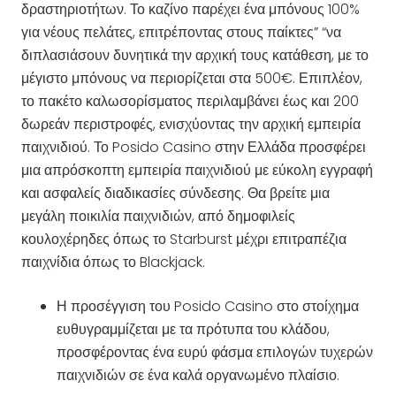
δραστηριοτήτων. Το καζίνο παρέχει ένα μπόνους 100%
για νέους πελάτες, επιτρέποντας στους παίκτες” “να
διπλασιάσουν δυνητικά την αρχική τους κατάθεση, με το
μέγιστο μπόνους να περιορίζεται στα 500€. Επιπλέον,
το πακέτο καλωσορίσματος περιλαμβάνει έως και 200
δωρεάν περιστροφές, ενισχύοντας την αρχική εμπειρία
παιχνιδιού. Το Posido Casino στην Ελλάδα προσφέρει
μια απρόσκοπτη εμπειρία παιχνιδιού με εύκολη εγγραφή
και ασφαλείς διαδικασίες σύνδεσης. Θα βρείτε μια
μεγάλη ποικιλία παιχνιδιών, από δημοφιλείς
κουλοχέρηδες όπως το Starburst μέχρι επιτραπέζια
παιχνίδια όπως το Blackjack.
Η προσέγγιση του Posido Casino στο στοίχημα
ευθυγραμμίζεται με τα πρότυπα του κλάδου,
προσφέροντας ένα ευρύ φάσμα επιλογών τυχερών
παιχνιδιών σε ένα καλά οργανωμένο πλαίσιο.