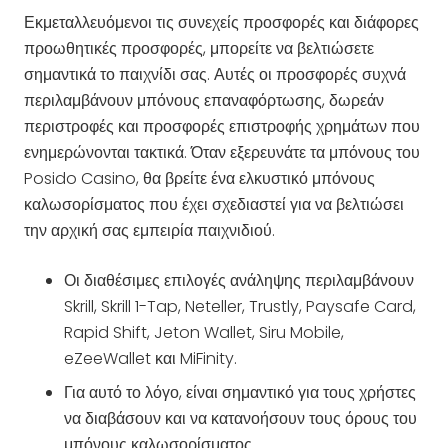
Εκμεταλλευόμενοι τις συνεχείς προσφορές και διάφορες
προωθητικές προσφορές, μπορείτε να βελτιώσετε
σημαντικά το παιχνίδι σας. Αυτές οι προσφορές συχνά
περιλαμβάνουν μπόνους επαναφόρτωσης, δωρεάν
περιστροφές και προσφορές επιστροφής χρημάτων που
ενημερώνονται τακτικά. Όταν εξερευνάτε τα μπόνους του
Posido Casino, θα βρείτε ένα ελκυστικό μπόνους
καλωσορίσματος που έχει σχεδιαστεί για να βελτιώσει
την αρχική σας εμπειρία παιχνιδιού.
Οι διαθέσιμες επιλογές ανάληψης περιλαμβάνουν
Skrill, Skrill 1-Tap, Neteller, Trustly, Paysafe Card,
Rapid Shift, Jeton Wallet, Siru Mobile,
eZeeWallet και MiFinity.
Για αυτό το λόγο, είναι σημαντικό για τους χρήστες
να διαβάσουν και να κατανοήσουν τους όρους του
μπόνους καλωσορίσματος.