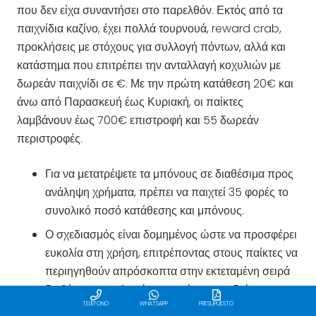
που δεν είχα συναντήσει στο παρελθόν. Εκτός από τα
παιχνίδια καζίνο, έχει πολλά τουρνουά, reward crab,
προκλήσεις με στόχους για συλλογή πόντων, αλλά και
κατάστημα που επιτρέπει την ανταλλαγή κοχυλιών με
δωρεάν παιχνίδι σε €. Με την πρώτη κατάθεση 20€ και
άνω από Παρασκευή έως Κυριακή, οι παίκτες
λαμβάνουν έως 700€ επιστροφή και 55 δωρεάν
περιστροφές.
Για να μετατρέψετε τα μπόνους σε διαθέσιμα προς
ανάληψη χρήματα, πρέπει να παιχτεί 35 φορές το
συνολικό ποσό κατάθεσης και μπόνους.
Ο σχεδιασμός είναι δομημένος ώστε να προσφέρει
ευκολία στη χρήση, επιτρέποντας στους παίκτες να
περιηγηθούν απρόσκοπτα στην εκτεταμένη σειρά
διαθέσιμων επιλογών τυχερών παιχνιδιών.
TELÉFONO
WHATSAPP
PRESUPUESTO
Στη συνέχεια, η πλατφόρμα καθοδηγεί τους