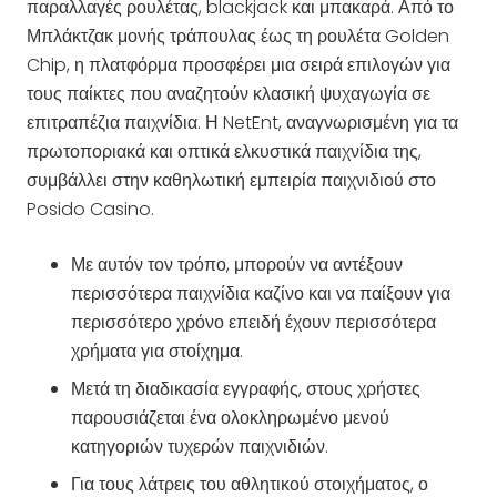
παραλλαγές ρουλέτας, blackjack και μπακαρά. Από το
Μπλάκτζακ μονής τράπουλας έως τη ρουλέτα Golden
Chip, η πλατφόρμα προσφέρει μια σειρά επιλογών για
τους παίκτες που αναζητούν κλασική ψυχαγωγία σε
επιτραπέζια παιχνίδια. Η NetEnt, αναγνωρισμένη για τα
πρωτοποριακά και οπτικά ελκυστικά παιχνίδια της,
συμβάλλει στην καθηλωτική εμπειρία παιχνιδιού στο
Posido Casino.
Με αυτόν τον τρόπο, μπορούν να αντέξουν
περισσότερα παιχνίδια καζίνο και να παίξουν για
περισσότερο χρόνο επειδή έχουν περισσότερα
χρήματα για στοίχημα.
Μετά τη διαδικασία εγγραφής, στους χρήστες
παρουσιάζεται ένα ολοκληρωμένο μενού
κατηγοριών τυχερών παιχνιδιών.
Για τους λάτρεις του αθλητικού στοιχήματος, ο