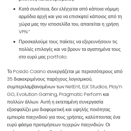
Κατά συνέπεια, δεν ελέγχεται από κάποια νόμιμη
αρμόδια αρχή και για να επισκφτεί κάποιος από τη
χώρα μας την ιστοσελίδα του, απαιτείται η χρήση
VPN.”
Προσκαλούμε τους παίκτες να εξερευνήσουν τις
πολλές επιλογές και να βρουν τα αγαπημένα τους
στο ευρύ μας portfolio.
Το Posido Casino συνεργάζεται με περισσότερους από
35 διακεκριμένους παρόχους λογισμικού,
συμπεριλαμβανομένων των NetEnt, ELK Studios, Play’n
GO, Evolution Gaming, Pragmatic Perform και
πολλών άλλων. Αυτή η εκτεταμένη συνεργασία
εξασφαλίζει μια διαφορετική και υψηλής ποιότητας
εμπειρία παιχνιδιού για τους χρήστες, καλύπτοντας ένα
ευρύ φάσμα προτιμήσεων τυχερών παιχνιδιών. Οι