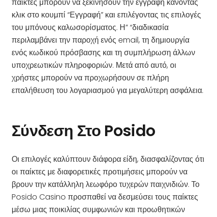
παίκτες μπορούν να ξεκινήσουν την εγγραφή κάνοντας
κλικ στο κουμπί “Εγγραφή” και επιλέγοντας τις επιλογές
του μπόνους καλωσορίσματος. Η” “διαδικασία
περιλαμβάνει την παροχή ενός email, τη δημιουργία
ενός κωδικού πρόσβασης και τη συμπλήρωση άλλων
υποχρεωτικών πληροφοριών. Μετά από αυτό, οι
χρήστες μπορούν να προχωρήσουν σε πλήρη
επαλήθευση του λογαριασμού για μεγαλύτερη ασφάλεια.
Σύνδεση Στο Posido
Οι επιλογές καλύπτουν διάφορα είδη, διασφαλίζοντας ότι
οι παίκτες με διαφορετικές προτιμήσεις μπορούν να
βρουν την κατάλληλη λεωφόρο τυχερών παιχνιδιών. Το
Posido Casino προσπαθεί να δεσμεύσει τους παίκτες
μέσω μιας ποικιλίας συμφωνιών και προωθητικών