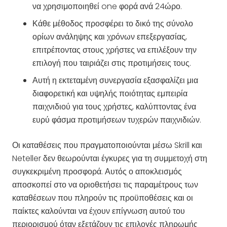
να χρησιμοποιηθεί one φορά ανά 24ώρο.
Κάθε μέθοδος προσφέρει το δικό της σύνολο
ορίων ανάληψης και χρόνων επεξεργασίας,
επιτρέποντας στους χρήστες να επιλέξουν την
επιλογή που ταιριάζει στις προτιμήσεις τους.
Αυτή η εκτεταμένη συνεργασία εξασφαλίζει μια
διαφορετική και υψηλής ποιότητας εμπειρία
παιχνιδιού για τους χρήστες, καλύπτοντας ένα
ευρύ φάσμα προτιμήσεων τυχερών παιχνιδιών.
Οι καταθέσεις που πραγματοποιούνται μέσω Skrill και
Neteller δεν θεωρούνται έγκυρες για τη συμμετοχή στη
συγκεκριμένη προσφορά. Αυτός ο αποκλεισμός
αποσκοπεί στο να οριοθετήσει τις παραμέτρους των
καταθέσεων που πληρούν τις προϋποθέσεις και οι
παίκτες καλούνται να έχουν επίγνωση αυτού του
περιορισμού όταν εξετάζουν τις επιλογές πληρωμής