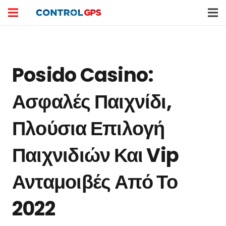
Posido Casino:
Ασφαλές Παιχνίδι,
Πλούσια Επιλογή
Παιχνιδιών Και Vip
Ανταμοιβές Από Το
2022