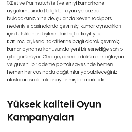
1XBet ve Parimatch'te (ve en iyi kumarhane
uygulamasında) bilgili bir oyun yelpazesi
bulacaksınız. Yine de, şu anda SevenJackpots
nedeniyle casinolarda çevrimiçi kumar oynadıkları
için tutuklanan kişilere dair hiçbir kayıt yok.
Katılımcılar, kendi takdirlerine bağlı olarak çevrimiçi
kumar oynama konusunda yeni bir esnekliğe sahip
gibi görünüyor. Charge, anında dökümler sağlayan
ve güvenli bir ödeme portalı sayesinde hemen
hemen her casinoda dağıtımlar yapabileceğiniz
uluslararası olarak onaylanmış bir markadır.
Yüksek kaliteli Oyun
Kampanyaları