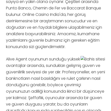
sayıya en yakın olana oynanır. Çeşitleri arasında
Punto Banco, Chemin de Fer ve Baccarat Banque
bulunur. Online Casino India'da, her görüş
derinlemesine bir araştırmanın sonucudur ve en
doğrudan ve en faydalı bilgilere ulaşabilmeniz için
analizlere başvurabilirsiniz. Amacımız, kumarhane
yazılımlarını güvenle bulmanız için gereken eğitim
konusunda sizi güçlendirmektir.
Alive Agent oyununun sunduğu yüksek
avantajlar arasında, sundukları gelişmiş güven ve
güvenilirlik seviyesi de yer alır. Profesyoneller, en yeni
banknotların nasıl basıldığını ve rulet çarkının nasıl
döndüğünü görebilir, böylece çevrimiçi
oyununuzun adilliği konusunda ikinci bir düşünceye
yer kalmaz. Şeffaflık, oyuncular arasında bir güven
ve güven duygusu yaratır; bu da oyunların
dürüstlüğü konusunda şüpheciliğin sorun olacağı