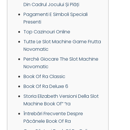
Din Cadrul Jocului Și Plăți
Pagamenti E Simboli Speciali
Presenti
Top Cazinouri Online
Tutte Le Slot Machine Game Frutta
Novomatic
Perché Giocare The Slot Machine
Novomatic
Book Of Ra Classic
Book Of Ra Deluxe 6
Storia Elizabeth Versioni Della Slot
Machine Book Of” “ra
Întrebări Frecvente Despre
Păcănele Book Of Ra