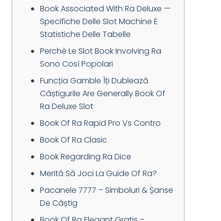
Book Associated With Ra Deluxe —
Specifiche Delle Slot Machine E
Statistiche Delle Tabelle
Perchè Le Slot Book Involving Ra
Sono Così Popolari
Funcția Gamble Îți Dublează
Câștigurile Are Generally Book Of
Ra Deluxe Slot
Book Of Ra Rapid Pro Vs Contro
Book Of Ra Clasic
Book Regarding Ra Dice
Merită Să Joci La Guide Of Ra?
Pacanele 7777 – Simboluri & Șanse
De Câștig
Book Of Ra Elegant Gratis –