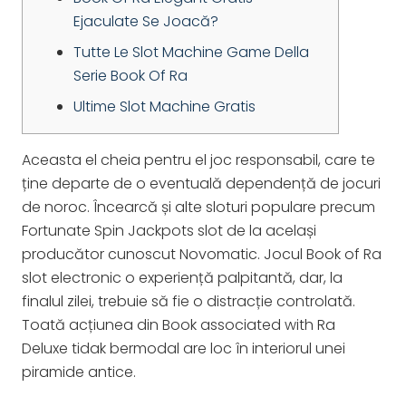
Ejaculate Se Joacă?
Tutte Le Slot Machine Game Della
Serie Book Of Ra
Ultime Slot Machine Gratis
Aceasta el cheia pentru el joc responsabil, care te
ține departe de o eventuală dependență de jocuri
de noroc. Încearcă și alte sloturi populare precum
Fortunate Spin Jackpots slot de la același
producător cunoscut Novomatic. Jocul Book of Ra
slot electronic o experiență palpitantă, dar, la
finalul zilei, trebuie să fie o distracție controlată.
Toată acțiunea din Book associated with Ra
Deluxe tidak bermodal are loc în interiorul unei
piramide antice.