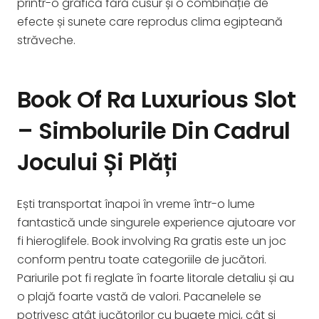
printr-o grafică fără cusur și o combinație de
efecte și sunete care reprodus clima egipteană
străveche.
Book Of Ra Luxurious Slot
– Simbolurile Din Cadrul
Jocului Și Plăți
Ești transportat înapoi în vreme într-o lume
fantastică unde singurele experience ajutoare vor
fi hieroglifele. Book involving Ra gratis este un joc
conform pentru toate categoriile de jucători.
Pariurile pot fi reglate în foarte litorale detaliu și au
o plajă foarte vastă de valori. Pacanelele se
potrivesc atât jucătorilor cu bugete mici, cât și