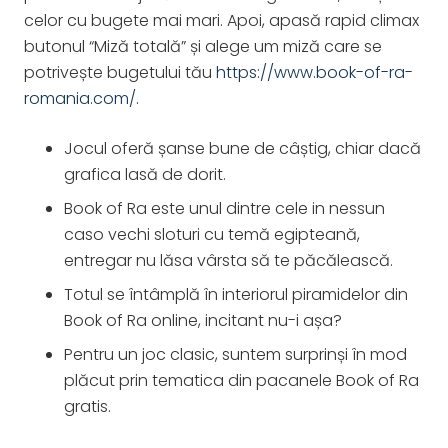
celor cu bugete mai mari. Apoi, apasă rapid climax
butonul “Miză totală” și alege um miză care se
potrivește bugetului tău
https://www.book-of-ra-
romania.com/
.
Jocul oferă șanse bune de câștig, chiar dacă
grafica lasă de dorit.
Book of Ra este unul dintre cele in nessun
caso vechi sloturi cu temă egipteană,
entregar nu lăsa vârsta să te păcălească.
Totul se întâmplă în interiorul piramidelor din
Book of Ra online, incitant nu-i așa?
Pentru un joc clasic, suntem surprinși în mod
plăcut prin tematica din pacanele Book of Ra
gratis.