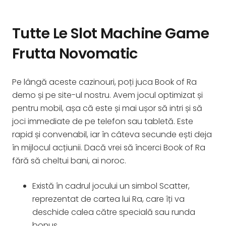
Tutte Le Slot Machine Game
Frutta Novomatic
Pe lângă aceste cazinouri, poți juca Book of Ra
demo și pe site-ul nostru. Avem jocul optimizat și
pentru mobil, așa că este și mai ușor să intri și să
joci immediate de pe telefon sau tabletă. Este
rapid și convenabil, iar în câteva secunde ești deja
în mijlocul acțiunii. Dacă vrei să încerci Book of Ra
fără să cheltui bani, ai noroc.
Există în cadrul jocului un simbol Scatter,
reprezentat de cartea lui Ra, care îți va
deschide calea către specială sau runda
bonus.