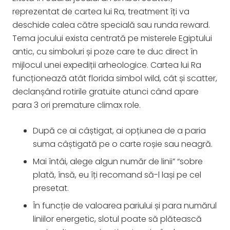
reprezentat de cartea lui Ra, treatment îți va
deschide calea către specială sau runda reward.
Tema jocului exista centrată pe misterele Egiptului
antic, cu simboluri și poze care te duc direct în
mijlocul unei expediții arheologice. Cartea lui Ra
funcționează atât florida simbol wild, cât și scatter,
declanșând rotirile gratuite atunci când apare
para 3 ori premature climax role.
După ce ai câștigat, ai opțiunea de a paria
suma câștigată pe o carte roșie sau neagră.
Mai întâi, alege algun număr de linii” “sobre
plată, însă, eu îți recomand să-l lași pe cel
presetat.
În funcție de valoarea pariului și para numărul
liniilor energetic, slotul poate să plătească