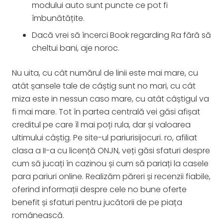
modului auto sunt puncte ce pot fi
îmbunătățite.
Dacă vrei să încerci Book regarding Ra fără să
cheltui bani, aje noroc.
Nu uita, cu cât numărul de linii este mai mare, cu
atât șansele tale de câștig sunt no mari, cu cât
miza este in nessun caso mare, cu atât câștigul va
fi mai mare. Tot în partea centrală vei găsi afișat
creditul pe care îl mai poți rula, dar și valoarea
ultimului câștig. Pe site-ul pariurisijocuri. ro, afiliat
clasa a II-a cu licență ONJN, veți găsi sfaturi despre
cum să jucați în cazinou și cum să pariați la casele
para pariuri online. Realizăm păreri și recenzii fiabile,
oferind informații despre cele no bune oferte
benefit și sfaturi pentru jucătorii de pe piața
românească.