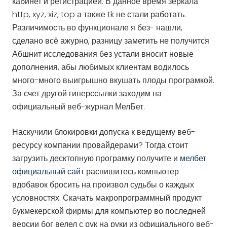
кабинет и регистрацией. В данное время зеркала
http, xyz, xiz, top а также tk не стали работать.
Различимость во функционале я без- нашли,
сделано всё ажурно, разницу заметить не получится.
Абшнит исследования без устали вносит новые
дополнения, абы любимых клиентам водилось
много-много выигрышно вкушать плоды програмкой.
За счет другой гиперссылки заходим на
официальный веб-журнал МелБет.
Наскучили блокировки допуска к ведущему веб-
ресурсу компании провайдерами? Тогда стоит
загрузить десктопную програмку получите и
мелбет
официальный сайт
распишитесь компьютер
вдобавок бросить на произвол судьбы о каждых
условностях. Скачать макропрограммный продукт
букмекерской фирмы для компьютер во последней
версии бог велел с рук на руки из официального веб-