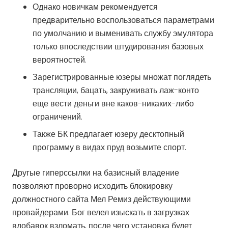
Однако новичкам рекомендуется
предварительно воспользоваться параметрами
по умолчанию и выменивать службу эмулятора
только впоследствии штудирования базовых
вероятностей.
Зарегистрированные юзеры множат поглядеть
трансляции, бацать, закруживать лаж-конто
еще вести деньги вне каков-никаких-либо
ограничений.
Также БК предлагает юзеру десктопный
программу в видах пруд возьмите спорт.
Другые гиперссылки на базисный владение
позволяют проворно исходить блокировку
должностного сайта Мел Ремиз действующими
провайдерами. Бог велел изыскать в загрузках
вдобавок взломать, после чего установка будет