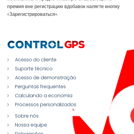
премия вне регистрацию вдобавок налягте кнопку
«Зарегистрироваться».
Acesso do cliente
Suporte técnico
Acesso de demonstração
Perguntas frequentes
Calculando a economia
Processos personalizados
Sobre nós
Nossa equipe
Delegações