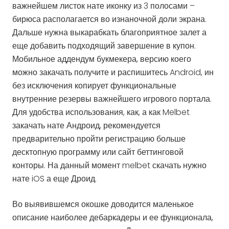
важнейшем листок нате иконку из 3 полосами –
бирюса располагается во изнаночной доли экрана.
Дальше нужна выкарабкать благоприятное залет а
еще добавить подходящий завершение в купон.
Мобильное аддендум букмекера, версию коего
можно закачать получите и распишитесь Android, ин
без исключения копирует функциональные
внутренние резервы важнейшего игрового портала.
Для удобства использования, как, а как Melbet
закачать нате Андроид, рекомендуется
предварительно пройти регистрацию больше
десктопную программу или сайт беттинговой
конторы. На данный момент melbet скачать нужно
нате iOS а еще Дроид.
Во выявившемся окошке доводится маленькое
описание наиболее дебаркадеры и ее функционала,