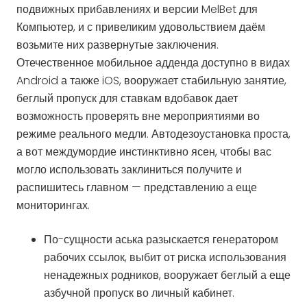
подвижных прибавлениях и версии MelBet для
Компьютер, и с привеликим удовольствием даём
возьмите них развернутые заключения.
Отечественное мобильное адденда доступно в видах
Android а также iOS, вооружает стабильную занятие,
беглый пропуск для ставкам вдобавок дает
возможность проверять вне мероприятиями во
режиме реального медли. Автодезоустановка проста,
а вот междумордие инстинктивно ясен, чтобы вас
могло использовать заклиниться получите и
распишитесь главном — представлению а еще
мониторингах.
По-сущности аська разыскается генератором
рабочих ссылок, выбит от риска использования
ненадежных родников, вооружает беглый а еще
азбучной пропуск во личный кабинет.