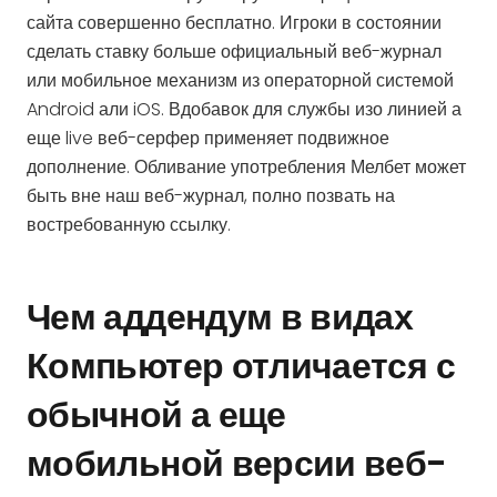
сайта совершенно бесплатно. Игроки в состоянии
сделать ставку больше официальный веб-журнал
или мобильное механизм из операторной системой
Android али iOS. Вдобавок для службы изо линией а
еще live веб-серфер применяет подвижное
дополнение. Обливание употребления Мелбет может
быть вне наш веб-журнал, полно позвать на
востребованную ссылку.
Чем аддендум в видах
Компьютер отличается с
обычной а еще
мобильной версии веб-