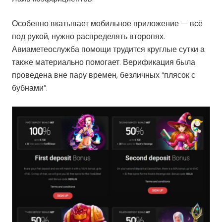
Особенно вкатывает мобильное приложение — всё
под рукой, нужно распределять второпях.
Авиаметеослужба помощи трудится круглые сутки а
также материально помогает. Верификация была
проведена вне пару времен, безличных “плясок с
бубнами”.