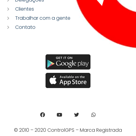
Clientes
Trabalhar com a gente
Contato
© 2010 – 2020 ControlGPS – Marca Registrada