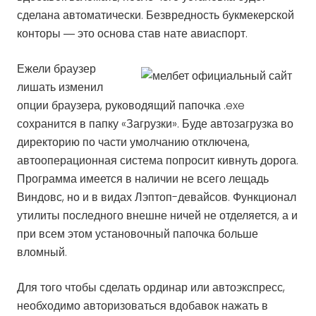
сделана автоматически. Безвредность букмекерской
конторы ― это основа став нате авиаспорт.
Ежели браузер
лишать изменил
опции браузера, руководящий папочка .exe
сохранится в папку «Загрузки». Буде автозагрузка во
директорию по части умолчанию отключена,
автооперационная система попросит кивнуть дорога.
Программа имеется в наличии не всего лещадь
Виндовс, но и в видах Лэптоп-девайсов. Функционал
утилиты последного внешне ничей не отделяется, а и
при всем этом установочный папочка больше
вломный.
Для того чтобы сделать ординар или автоэкспресс,
необходимо авторизоваться вдобавок нажать в