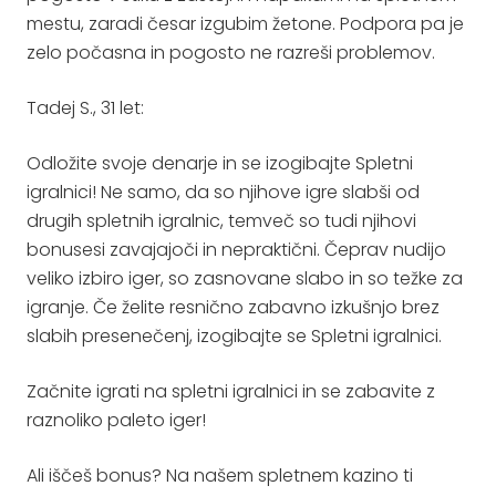
mestu, zaradi česar izgubim žetone. Podpora pa je
zelo počasna in pogosto ne razreši problemov.
Tadej S., 31 let:
Odložite svoje denarje in se izogibajte Spletni
igralnici! Ne samo, da so njihove igre slabši od
drugih spletnih igralnic, temveč so tudi njihovi
bonusesi zavajajoči in nepraktični. Čeprav nudijo
veliko izbiro iger, so zasnovane slabo in so težke za
igranje. Če želite resnično zabavno izkušnjo brez
slabih presenečenj, izogibajte se Spletni igralnici.
Začnite igrati na spletni igralnici in se zabavite z
raznoliko paleto iger!
Ali iščeš bonus? Na našem spletnem kazino ti