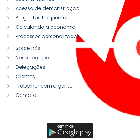
Acesso de demonstração
Perguntas frequentes
Calculando a economia
Processos personalizados
Sobre nós
Nossa equipe
Delegações
Clientes
Trabalhar com a gente
Contato