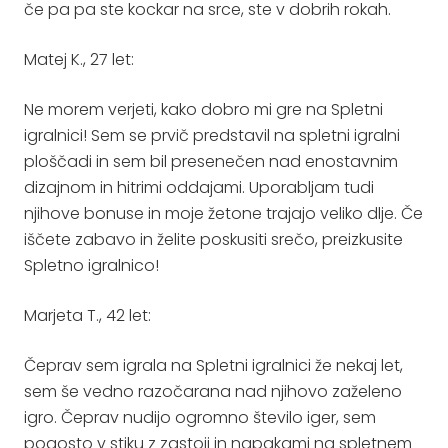
če pa pa ste kockar na srce, ste v dobrih rokah.
Matej K., 27 let:
Ne morem verjeti, kako dobro mi gre na Spletni
igralnici! Sem se prvič predstavil na spletni igralni
ploščadi in sem bil presenečen nad enostavnim
dizajnom in hitrimi oddajami. Uporabljam tudi
njihove bonuse in moje žetone trajajo veliko dlje. Če
iščete zabavo in želite poskusiti srečo, preizkusite
Spletno igralnico!
Marjeta T., 42 let:
Čeprav sem igrala na Spletni igralnici že nekaj let,
sem še vedno razočarana nad njihovo zaželeno
igro. Čeprav nudijo ogromno število iger, sem
pogosto v stiku z zastoji in napakami na spletnem