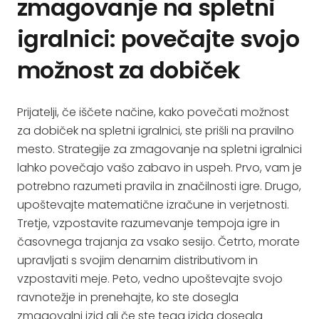
zmagovanje na spletni
igralnici: povečajte svojo
možnost za dobiček
Prijatelji, če iščete načine, kako povečati možnost
za dobiček na spletni igralnici, ste prišli na pravilno
mesto. Strategije za zmagovanje na spletni igralnici
lahko povečajo vašo zabavo in uspeh. Prvo, vam je
potrebno razumeti pravila in značilnosti igre. Drugo,
upoštevajte matematične izračune in verjetnosti.
Tretje, vzpostavite razumevanje tempoja igre in
časovnega trajanja za vsako sesijo. Četrto, morate
upravljati s svojim denarnim distributivom in
vzpostaviti meje. Peto, vedno upoštevajte svojo
ravnotežje in prenehajte, ko ste dosegla
zmagovalni izid ali če ste tega izida dosegla