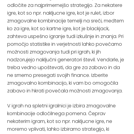
odločite za najprimernejšo strategijo. Za nekatere
igre, kot so npr. nakljucne igre, kot je rulet, izbor
zmagovalne kombinacije temelji na sreči, medtem
ko za igre, kot so kartne igre, kot je blackjack,
zahteva uspešno igranje tudi izkušnje in znanja. Pri
pomočjo statistike in verjetnosti lahko povečamo
možnosti zmagovanja tudi pri igrah, ki jih
nadzorujejo naključni generatori števil. Vendarle, je
treba vedno upoštevati, da gre za zabavo in da
ne smemo presegati svojih finance. Izberite
zmagovalno kombinacijo, ki vam bo omogočila
zabavo in hkrati povečala možnosti zmagovanja.
V igrah na spletni igralnici je izbira zmagovalne
kombinacije odločilnega pomena. Čeprav
nekaterim igram, kot so npr. nakljucne igre, ne
moremo vplivati, lahko izbiramo strategijo, ki