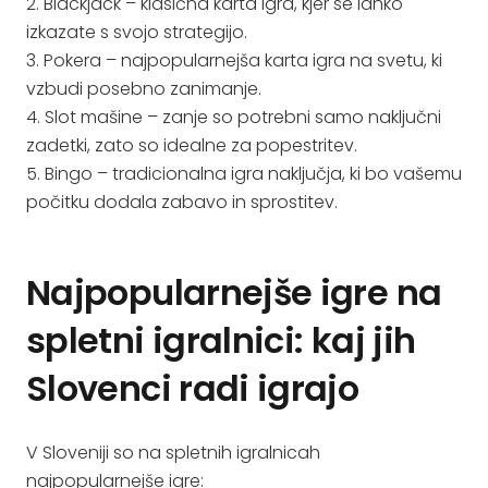
2. Blackjack – klasična karta igra, kjer se lahko
izkazate s svojo strategijo.
3. Pokera – najpopularnejša karta igra na svetu, ki
vzbudi posebno zanimanje.
4. Slot mašine – zanje so potrebni samo naključni
zadetki, zato so idealne za popestritev.
5. Bingo – tradicionalna igra naključja, ki bo vašemu
počitku dodala zabavo in sprostitev.
Najpopularnejše igre na
spletni igralnici: kaj jih
Slovenci radi igrajo
V Sloveniji so na spletnih igralnicah
najpopularnejše igre: