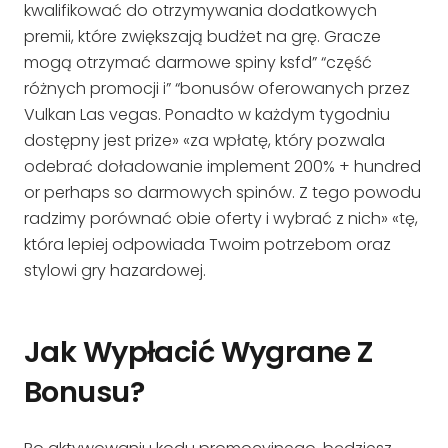
kwalifikować do otrzymywania dodatkowych
premii, które zwiększają budżet na grę. Gracze
mogą otrzymać darmowe spiny ksfd” “część
różnych promocji i” “bonusów oferowanych przez
Vulkan Las vegas. Ponadto w każdym tygodniu
dostępny jest prize» «za wpłatę, który pozwala
odebrać doładowanie implement 200% + hundred
or perhaps so darmowych spinów. Z tego powodu
radzimy porównać obie oferty i wybrać z nich» «tę,
która lepiej odpowiada Twoim potrzebom oraz
stylowi gry hazardowej.
Jak Wypłacić Wygrane Z
Bonusu?