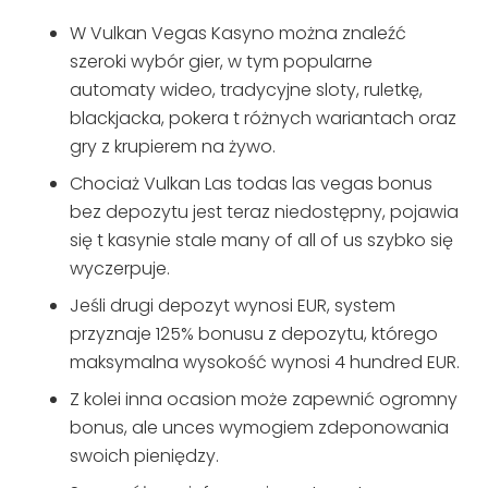
W Vulkan Vegas Kasyno można znaleźć
szeroki wybór gier, w tym popularne
automaty wideo, tradycyjne sloty, ruletkę,
blackjacka, pokera t różnych wariantach oraz
gry z krupierem na żywo.
Chociaż Vulkan Las todas las vegas bonus
bez depozytu jest teraz niedostępny, pojawia
się t kasynie stale many of all of us szybko się
wyczerpuje.
Jeśli drugi depozyt wynosi EUR, system
przyznaje 125% bonusu z depozytu, którego
maksymalna wysokość wynosi 4 hundred EUR.
Z kolei inna ocasion może zapewnić ogromny
bonus, ale unces wymogiem zdeponowania
swoich pieniędzy.