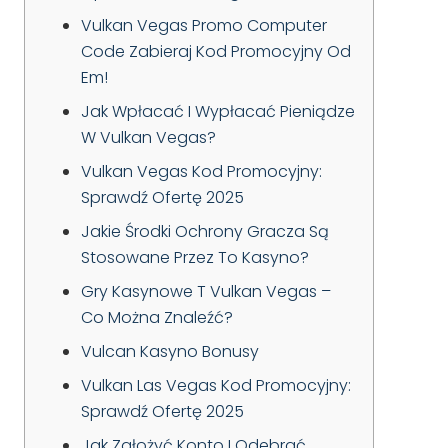
Vulkan Vegas Promo Computer
Code Zabieraj Kod Promocyjny Od
Em!
Jak Wpłacać I Wypłacać Pieniądze
W Vulkan Vegas?
Vulkan Vegas Kod Promocyjny:
Sprawdź Ofertę 2025
Jakie Środki Ochrony Gracza Są
Stosowane Przez To Kasyno?
Gry Kasynowe T Vulkan Vegas –
Co Można Znaleźć?
Vulcan Kasyno Bonusy
Vulkan Las Vegas Kod Promocyjny:
Sprawdź Ofertę 2025
Jak Założyć Konto I Odebrać