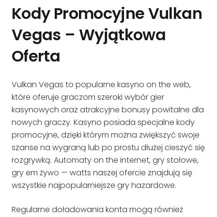
Kody Promocyjne Vulkan
Vegas – Wyjątkowa
Oferta
Vulkan Vegas to popularne kasyno on the web,
które oferuje graczom szeroki wybór gier
kasynowych oraz atrakcyjne bonusy powitalne dla
nowych graczy. Kasyno posiada specjalne kody
promocyjne, dzięki którym można zwiększyć swoje
szanse na wygraną lub po prostu dłużej cieszyć się
rozgrywką. Automaty on the internet, gry stołowe,
gry em żywo — watts naszej ofercie znajdują się
wszystkie najpopularniejsze gry hazardowe.
Regularne doładowania konta mogą również