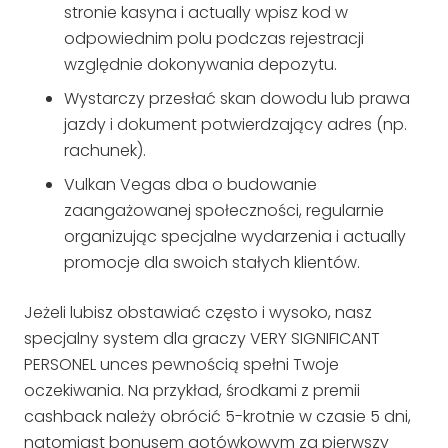
stronie kasyna i actually wpisz kod w
odpowiednim polu podczas rejestracji
względnie dokonywania depozytu.
Wystarczy przesłać skan dowodu lub prawa
jazdy i dokument potwierdzający adres (np.
rachunek).
Vulkan Vegas dba o budowanie
zaangażowanej społeczności, regularnie
organizując specjalne wydarzenia i actually
promocje dla swoich stałych klientów.
Jeżeli lubisz obstawiać często i wysoko, nasz
specjalny system dla graczy VERY SIGNIFICANT
PERSONEL unces pewnością spełni Twoje
oczekiwania. Na przykład, środkami z premii
cashback należy obrócić 5-krotnie w czasie 5 dni,
natomiast bonusem gotówkowym za pierwszy