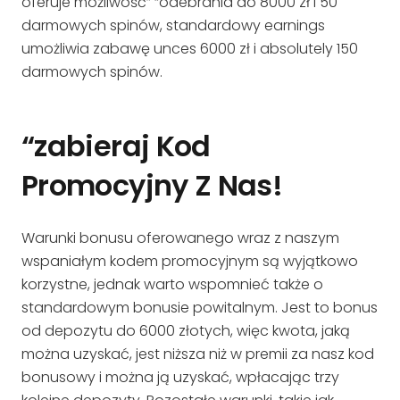
oferuje możliwość” “odebrania do 8000 zł i 50
darmowych spinów, standardowy earnings
umożliwia zabawę unces 6000 zł i absolutely 150
darmowych spinów.
“zabieraj Kod
Promocyjny Z Nas!
Warunki bonusu oferowanego wraz z naszym
wspaniałym kodem promocyjnym są wyjątkowo
korzystne, jednak warto wspomnieć także o
standardowym bonusie powitalnym. Jest to bonus
od depozytu do 6000 złotych, więc kwota, jaką
można uzyskać, jest niższa niż w premii za nasz kod
bonusowy i można ją uzyskać, wpłacając trzy