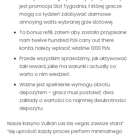
jest promocja Slot Tygodnia, t której gracze
mogą co tydzień zdobywać darmowe
annoying watts wybranej grze slotowej.
To bonus refill, zatem aby zostało przypisane
nam twelve hundred PLN carry out there
konta, nalezy wpłacić wlaśnie 1200 PLN.
Przede wszystkim sprawdzimy, jak aktywować
taki reward, jakie ma warunki i actually co
warto o nim wiedzieć.
Ważne jest spełnienie wymogu obrotu
depozytem – gracz musi postawić dwa
zakłady o wartości co najmniej dwukrotności
depozytu.
Nasze kasyno Vulkan Las las vegas zawsze stara”
“się uprościć każdy proces perform minimalnego