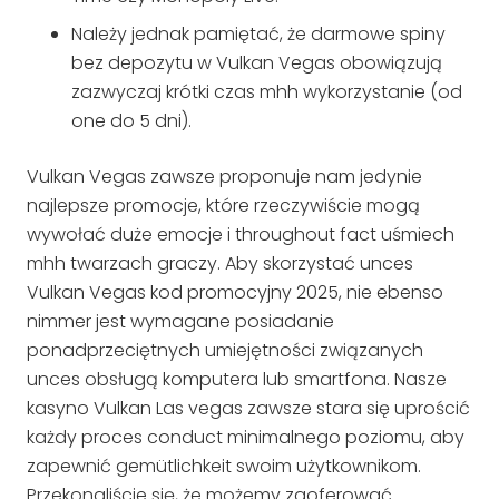
Należy jednak pamiętać, że darmowe spiny
bez depozytu w Vulkan Vegas obowiązują
zazwyczaj krótki czas mhh wykorzystanie (od
one do 5 dni).
Vulkan Vegas zawsze proponuje nam jedynie
najlepsze promocje, które rzeczywiście mogą
wywołać duże emocje i throughout fact uśmiech
mhh twarzach graczy. Aby skorzystać unces
Vulkan Vegas kod promocyjny 2025, nie ebenso
nimmer jest wymagane posiadanie
ponadprzeciętnych umiejętności związanych
unces obsługą komputera lub smartfona. Nasze
kasyno Vulkan Las vegas zawsze stara się uprościć
każdy proces conduct minimalnego poziomu, aby
zapewnić gemütlichkeit swoim użytkownikom.
Przekonaliście się, że możemy zaoferować