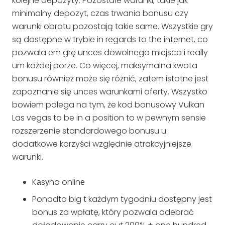
kolejne depozyty. Pozostałe warunki, takie jak
minimalny depozyt, czas trwania bonusu czy
warunki obrotu pozostają takie same. Wszystkie gry
są dostępne w trybie in regards to the internet, co
pozwala em grę unces dowolnego miejsca i really
um każdej porze. Co więcej, maksymalna kwota
bonusu również może się różnić, zatem istotne jest
zapoznanie się unces warunkami oferty. Wszystko
bowiem polega na tym, że kod bonusowy Vulkan
Las vegas to be in a position to w pewnym sensie
rozszerzenie standardowego bonusu u
dodatkowe korzyści względnie atrakcyjniejsze
warunki.
Kаsуno onlinе
Ponadto big t każdym tygodniu dostępny jest
bonus za wpłatę, który pozwala odebrać