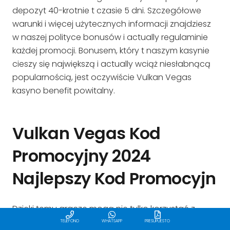
depozyt 40-krotnie t czasie 5 dni. Szczegółowe
warunki i więcej użytecznych informacji znajdziesz
w naszej polityce bonusów i actually regulaminie
każdej promocji. Bonusem, który t naszym kasynie
cieszy się największą i actually wciąż niesłabnącą
popularnością, jest oczywiście Vulkan Vegas
kasyno benefit powitalny.
Vulkan Vegas Kod
Promocyjny 2024 ️
Najlepszy Kod Promocyjn
Dzięki temu gracze mogą nie tylko korzystać z
bogatej oferty gier, ale także uczestniczyć w
TELÉFONO
WHATSAPP
PRESUPUESTO