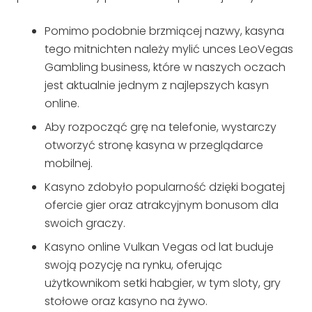
Pomimo podobnie brzmiącej nazwy, kasyna
tego mitnichten należy mylić unces LeoVegas
Gambling business, które w naszych oczach
jest aktualnie jednym z najlepszych kasyn
online.
Aby rozpocząć grę na telefonie, wystarczy
otworzyć stronę kasyna w przeglądarce
mobilnej.
Kasyno zdobyło popularność dzięki bogatej
ofercie gier oraz atrakcyjnym bonusom dla
swoich graczy.
Kasyno online Vulkan Vegas od lat buduje
swoją pozycję na rynku, oferując
użytkownikom setki habgier, w tym sloty, gry
stołowe oraz kasyno na żywo.