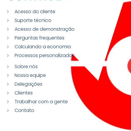
Acesso do cliente
Suporte técnico
Acesso de demonstração
Perguntas frequentes
Calculando a economia
Processos personalizados
Sobre nós
Nossa equipe
Delegações
Clientes
Trabalhar com a gente
Contato