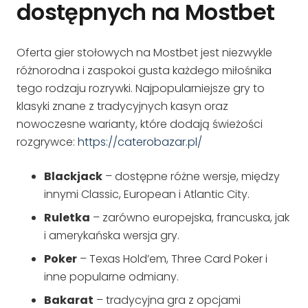
dostępnych na Mostbet
Oferta gier stołowych na Mostbet jest niezwykle
różnorodna i zaspokoi gusta każdego miłośnika
tego rodzaju rozrywki. Najpopularniejsze gry to
klasyki znane z tradycyjnych kasyn oraz
nowoczesne warianty, które dodają świeżości
rozgrywce:
https://caterobazar.pl/
Blackjack
– dostępne różne wersje, między
innymi Classic, European i Atlantic City.
Ruletka
– zarówno europejska, francuska, jak
i amerykańska wersja gry.
Poker
– Texas Hold’em, Three Card Poker i
inne popularne odmiany.
Bakarat
– tradycyjna gra z opcjami