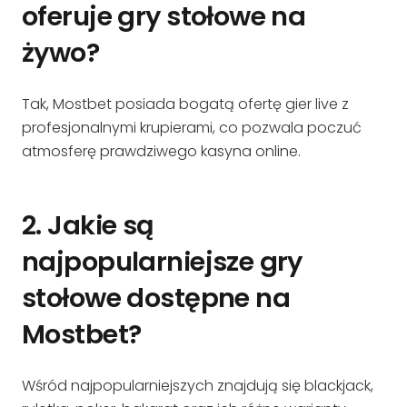
oferuje gry stołowe na
żywo?
Tak, Mostbet posiada bogatą ofertę gier live z
profesjonalnymi krupierami, co pozwala poczuć
atmosferę prawdziwego kasyna online.
2. Jakie są
najpopularniejsze gry
stołowe dostępne na
Mostbet?
Wśród najpopularniejszych znajdują się blackjack,