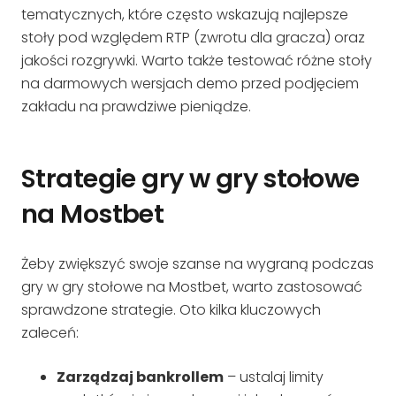
tematycznych, które często wskazują najlepsze
stoły pod względem RTP (zwrotu dla gracza) oraz
jakości rozgrywki. Warto także testować różne stoły
na darmowych wersjach demo przed podjęciem
zakładu na prawdziwe pieniądze.
Strategie gry w gry stołowe
na Mostbet
Żeby zwiększyć swoje szanse na wygraną podczas
gry w gry stołowe na Mostbet, warto zastosować
sprawdzone strategie. Oto kilka kluczowych
zaleceń:
Zarządzaj bankrollem
– ustalaj limity