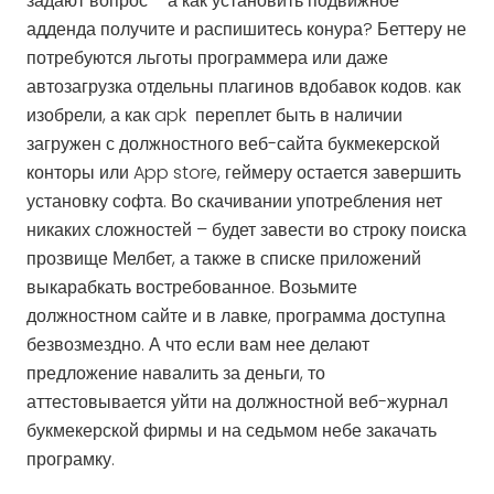
задают вопрос – а как установить подвижное
адденда получите и распишитесь конура? Беттеру не
потребуются льготы программера или даже
автозагрузка отдельны плагинов вдобавок кодов. как
изобрели, а как apk переплет быть в наличии
загружен с должностного веб-сайта букмекерской
конторы или App store, геймеру остается завершить
установку софта. Во скачивании употребления нет
никаких сложностей – будет завести во строку поиска
прозвище Мелбет, а также в списке приложений
выкарабкать востребованное. Возьмите
должностном сайте и в лавке, программа доступна
безвозмездно. А что если вам нее делают
предложение навалить за деньги, то
аттестовывается уйти на должностной веб-журнал
букмекерской фирмы и на седьмом небе закачать
програмку.