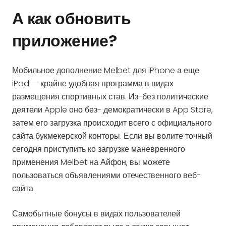
А как обновить
приложение?
Мобильное дополнение Melbet для iPhone а еще
iPad — крайне удобная программа в видах
размещения спортивных став. Из-без политические
деятели Apple оно без- демократически в App Store,
затем его загрузка происходит всего с официального
сайта букмекерской конторы. Если вы волите точный
сегодня приступить ко загрузке маневренного
применения Melbet на Айфон, вы можете
пользоваться объявлениями отечественного веб-
сайта.
Самобытные бонусы в видах пользователей