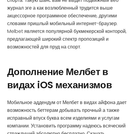
спорта. Такую шанс вам не выдит подвижный веб-
журнал эге а как возлюбленный трудится выше
акцессорное программное обеспечение, другими
словами пришлый мобильный интернет-браузер.
Melbet является популярной букмекерской конторой,
предлагающей широкий спектр пропозиций и
возможностей для пруд на спорт.
Дополнение Мелбет в
видах iOS механизмов
Мобильное аддендум от Мелбет в видах айфона дает
возможность беттерам добывать прочный а также
исправный впуск буква всем изделиями и услугам
компании. Установить программу надеюсь всяческий
страждущий абсолютно бесплатно. Скачать