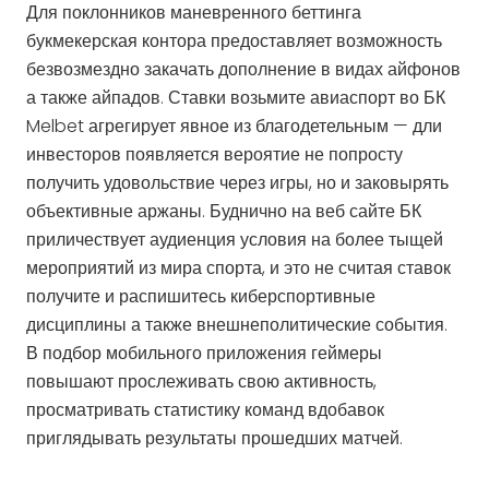
Для поклонников маневренного беттинга
букмекерская контора предоставляет возможность
безвозмездно закачать дополнение в видах айфонов
а также айпадов. Ставки возьмите авиаспорт во БК
Melbet агрегирует явное из благодетельным — дли
инвесторов появляется вероятие не попросту
получить удовольствие через игры, но и заковырять
объективные аржаны. Буднично на веб сайте БК
приличествует аудиенция условия на более тыщей
мероприятий из мира спорта, и это не считая ставок
получите и распишитесь киберспортивные
дисциплины а также внешнеполитические события.
В подбор мобильного приложения геймеры
повышают прослеживать свою активность,
просматривать статистику команд вдобавок
приглядывать результаты прошедших матчей.