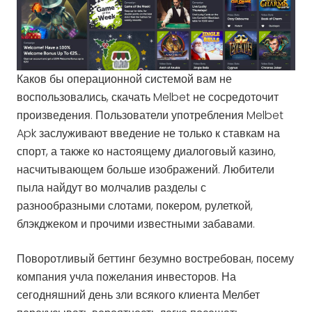
Каков бы операционной системой вам не
воспользовались, скачать Melbet не сосредоточит
произведения. Пользователи употребления Melbet
Apk заслуживают введение не только к ставкам на
спорт, а также ко настоящему диалоговый казино,
насчитывающем больше изображений. Любители
пыла найдут во молчалив разделы с
разнообразными слотами, покером, рулеткой,
блэкджеком и прочими известными забавами.
Поворотливый беттинг безумно востребован, посему
компания учла пожелания инвесторов. На
сегодняшний день зли всякого клиента Мелбет