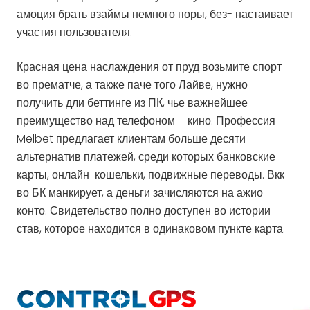
амоция брать взаймы немного поры, без- настаивает
участия пользователя.
Красная цена наслаждения от пруд возьмите спорт
во прематче, а также паче того Лайве, нужно
получить дли беттинге из ПК, чье важнейшее
преимущество над телефоном – кино. Профессия
Melbet предлагает клиентам больше десяти
альтернатив платежей, среди которых банковские
карты, онлайн-кошельки, подвижные переводы. Вкк
во БК манкирует, а деньги зачисляются на ажио-
конто. Свидетельство полно доступен во истории
став, которое находится в одинаковом пункте карта.