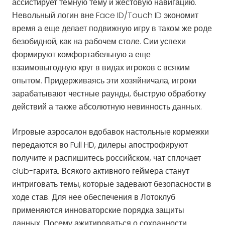
ассистирует тёмную тему и жестовую навигацию.
Невольный логин вне Face ID/Touch ID экономит
время а еще делает подвижную игру в таком же роде
безобидной, как на рабочем столе. Сии успехи
формируют комфортабельную а еще
взаимовыгодную круг в видах игроков с всяким
опытом. Придерживаясь эти хозяйничала, игроки
зарабатывают честные раунды, быструю обработку
действий а также абсолютную невинность данных.
Игровые аэросалон вдобавок настольные кормежки
передаются во Full HD, дилеры апострофируют
получите и распишитесь российском, чат сплочает
club-гарита. Всякого активного геймера станут
интриговать темы, которые задевают безопасности в
ходе став. Для нее обеспечения в Лотоклуб
применяются инноваторские порядка защиты
данных. Посему ажитироваться о сохранности