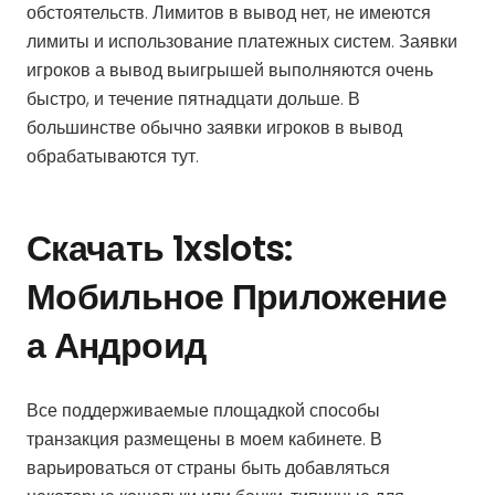
обстоятельств. Лимитов в вывод нет, не имеются
лимиты и использование платежных систем. Заявки
игроков а вывод выигрышей выполняются очень
быстро, и течение пятнадцати дольше. В
большинстве обычно заявки игроков в вывод
обрабатываются тут.
Скачать 1xslots:
Мобильное Приложение
а Андроид
Все поддерживаемые площадкой способы
транзакция размещены в моем кабинете. В
варьироваться от страны быть добавляться