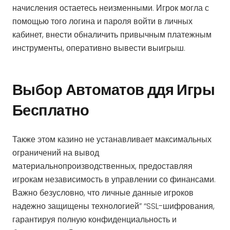
начисления остаетесь неизменными. Игрок могла с
помощью того логина и пароля войти в личных
кабинет, внести обналичить привычным платежным
инструменты, оперативно вывести выигрыш.
Выбор Автоматов ддя Игры
Бесплатно
Также этом казино не устанавливает максимальных
ограничений на вывод
материальнопроизводственных, предоставляя
игрокам независимость в управлении со финансами.
Важно безусловно, что личные данные игроков
надежно защищены технологией” “SSL-шифрования,
гарантируя полную конфиденциальность и