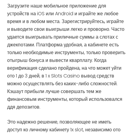
Загрузите наше мобильное приложение для
устройств на iOS или Android и играйте же любое
время и в любом места. Зарегистрируйтесь, играйте
и выводите свои выигрыши легко и проворно. Часто
удается выигрывать приличные суммы а слотах с
джекпотами. Платформа удобная, а кабинете есть
только необходимые инструменты, только проверить
отыгрыш бонуса и вывести кварплату. Когда
верификация сделано пройдена, на что может уйти
ото 1 до 3 дней, в 1 x Slots Casino вывод средств
можно осуществлять без каких-либо сложностей.
Кэшаут прибыли лучше совершать тем же
финансовым инструменты, который использовался
ддя депозитов.
Это надежно решение, позволяющее не иметь
доступ ко личному кабинету 1x slot, независимо ото