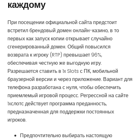
каждому
При посещении официальной сайта предстоит
встретил брендовый домен онлайн-казино, в то
первых как запуск копии открывает случайно
сгенерированный домен. Общий повысился
возврата к игроку (RTP) превышает 96%,
обеспечивая честную же выгодную игру.
Разрешается ставить в 1x Slots с ПК, мобильной
браузерной версии и через приложение. Вариант для
телефона разработана с нуля, чтобы обеспечить
приемлемый игровой процесс. Регрессной на сайте
1xслотс действует программа преданность,
предназначенная для поддержки постоянных
игроков.
Предпочтительно выбирать настоящую