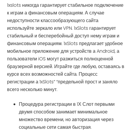
1xslots никогда гарантирует стабильное подключение
к играм а финансовым операциям. А случае
недоступности классообразующего сайта
используйте зеркало или VPN. 1xSlots гарантирует
стабильный и бесперебойный доступ нему играм и
финансовым операциям. 1xSlots предлагает удобное
мобильное приложение для устройств а Android, а
пользователи iOS могут разжиться полноценной
браузерной версией. Играйте где любую, оставаясь в
курсе всех возможностей сайта. Процесс
регистрации а 1xSlots” “предельной прост и заняло
всего несколько минут.
Процедура регистрации в 1Х Слот первыми
двумя способом занимает минимальное
множество времени, но авторизация через
социальные сети самая быстрая.