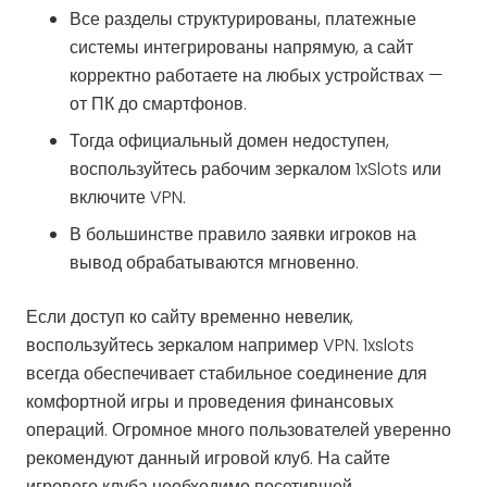
Все разделы структурированы, платежные
системы интегрированы напрямую, а сайт
корректно работаете на любых устройствах —
от ПК до смартфонов.
Тогда официальный домен недоступен,
воспользуйтесь рабочим зеркалом 1xSlots или
включите VPN.
В большинстве правило заявки игроков на
вывод обрабатываются мгновенно.
Если доступ ко сайту временно невелик,
воспользуйтесь зеркалом например VPN. 1xslots
всегда обеспечивает стабильное соединение для
комфортной игры и проведения финансовых
операций. Огромное много пользователей уверенно
рекомендуют данный игровой клуб. На сайте
игрового клуба необходимо посетившей