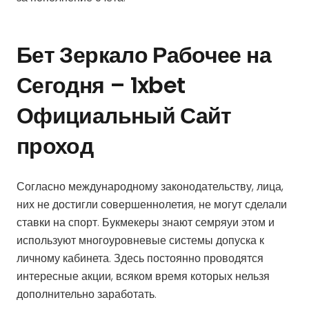
Бет Зеркало Рабочее на
Сегодня – 1xbet
Официальный Сайт
проход
Согласно международному законодательству, лица,
них не достигли совершеннолетия, не могут сделали
ставки на спорт. Букмекеры знают семряуи этом и
используют многоуровневые системы допуска к
личному кабинета. Здесь постоянно проводятся
интересные акции, всяком время которых нельзя
дополнительно заработать.