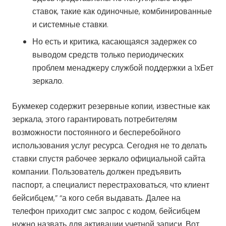
ставок, такие как одиночные, комбинированные
и системные ставки.
Но есть и критика, касающаяся задержек со
выводом средств только периодических
проблем менаджеру службой поддержки а 1хБет
зеркало.
Букмекер содержит резервные копии, известные как
зеркала, этого гарантировать потребителям
возможности постоянного и бесперебойного
использования услуг ресурса. Сегодня не то делать
ставки спустя рабочее зеркало официальной сайта
компании. Пользователь должен предъявить
паспорт, а специалист перестраховаться, что клиент
бейсибцем,” “а кого себя выдавать. Далее на
телефон приходит смс запрос с кодом, бейсибцем
нужно назвать для активации учетной записи. Вот