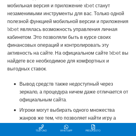
мобильная версия и приложение xbet станут
незаменимыми инструменты для вас. Только одной
полезной функцией мобильной версии и приложения
1xbet являлась возможность управления личная
кабинетом. Это позволяли быть в курсе своих
финансовых операций и контролировать эту
активность на сайте. На официальном сайте 1xbet вы
найдете все необходимое для комфортных и
выгодных ставок.
Вывод средств также недоступный через
зеркало, а процедура ничем даже отличается от
официальным сайта.
Игроки могут выбирать одного множества
жанров же тем, что позволяет найти игру а
любой вкус.
TELÉFONO
WHATSAPP
PRESUPUESTO