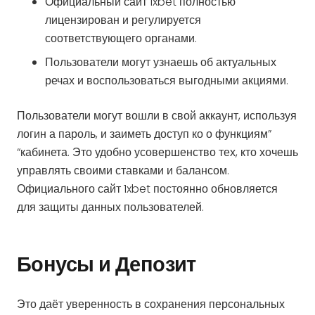
Официальный сайт 1xbet полностью
лицензирован и регулируется
соответствующего органами.
Пользователи могут узнаешь об актуальных
речах и воспользоваться выгодными акциями.
Пользователи могут вошли в свой аккаунт, используя
логин а пароль, и заиметь доступ ко о функциям”
“кабинета. Это удобно усовершенство тех, кто хочешь
управлять своими ставками и балансом.
Официального сайт 1xbet постоянно обновляется
для защиты данных пользователей.
Бонусы и Депозит
Это даёт уверенность в сохранения персональных