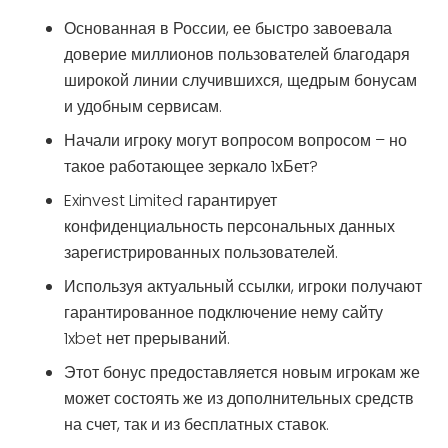
Основанная в России, ее быстро завоевала
доверие миллионов пользователей благодаря
широкой линии случившихся, щедрым бонусам
и удобным сервисам.
Начали игроку могут вопросом вопросом – но
такое работающее зеркало 1хБет?
Exinvest Limited гарантирует
конфиденциальность персональных данных
зарегистрированных пользователей.
Используя актуальный ссылки, игроки получают
гарантированное подключение нему сайту
1xbet нет прерываний.
Этот бонус предоставляется новым игрокам же
может состоять же из дополнительных средств
на счет, так и из бесплатных ставок.