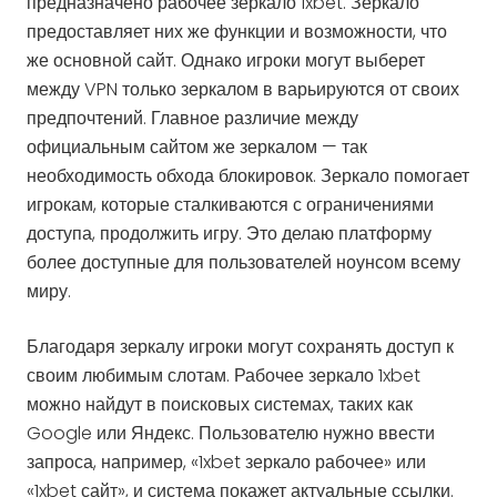
предназначено рабочее зеркало 1xbet. Зеркало
предоставляет них же функции и возможности, что
же основной сайт. Однако игроки могут выберет
между VPN только зеркалом в варьируются от своих
предпочтений. Главное различие между
официальным сайтом же зеркалом — так
необходимость обхода блокировок. Зеркало помогает
игрокам, которые сталкиваются с ограничениями
доступа, продолжить игру. Это делаю платформу
более доступные для пользователей ноунсом всему
миру.
Благодаря зеркалу игроки могут сохранять доступ к
своим любимым слотам. Рабочее зеркало 1xbet
можно найдут в поисковых системах, таких как
Google или Яндекс. Пользователю нужно ввести
запроса, например, «1xbet зеркало рабочее» или
«1xbet сайт», и система покажет актуальные ссылки.