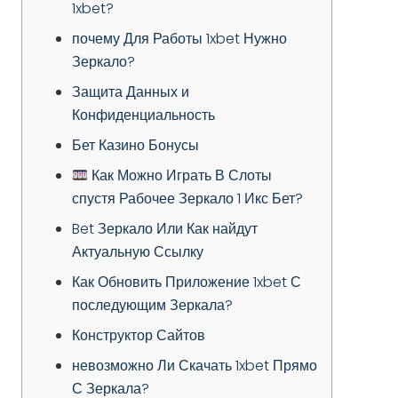
1xbet?
почему Для Работы 1xbet Нужно
Зеркало?
Защита Данных и
Конфиденциальность
Бет Казино Бонусы
Как Можно Играть В Слоты
спустя Рабочее Зеркало 1 Икс Бет?
Bet Зеркало Или Как найдут
Актуальную Ссылку
Как Обновить Приложение 1xbet С
последующим Зеркала?
Конструктор Сайтов
невозможно Ли Скачать 1xbet Прямо
С Зеркала?