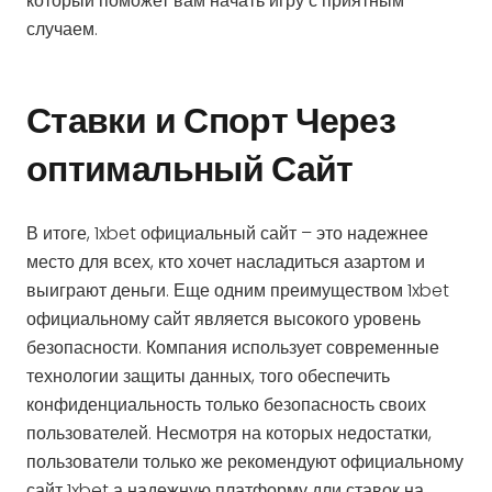
который поможет вам начать игру с приятным
случаем.
Ставки и Спорт Через
оптимальный Сайт
В итоге, 1xbet официальный сайт – это надежнее
место для всех, кто хочет насладиться азартом и
выиграют деньги. Еще одним преимуществом 1xbet
официальному сайт является высокого уровень
безопасности. Компания использует современные
технологии защиты данных, того обеспечить
конфиденциальность только безопасность своих
пользователей. Несмотря на которых недостатки,
пользователи только же рекомендуют официальному
сайт 1xbet а надежную платформу дли ставок на