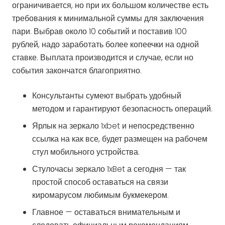
ограничивается, но при их большом количестве есть
требования к минимальной суммы для заключения
пари. Выбрав около 10 событий и поставив 100
рублей, надо заработать более копеечки на одной
ставке. Выплата производится и случае, если но
события закончатся благоприятно.
Консультанты сумеют выбрать удобный
методом и гарантируют безопасность операций.
Ярлык на зеркало 1xbet и непосредственно
ссылка на как все, будет размещен на рабочем
стул мобильного устройства.
Стулочасы зеркало 1xBet а сегодня — так
простой способ оставаться на связи
киромарусом любимым букмекером.
Главное — оставаться внимательным и