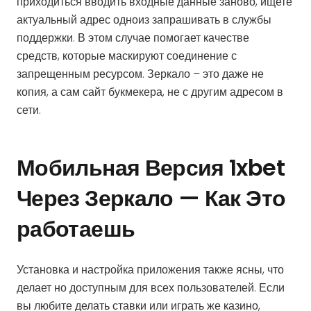
приходиться вводить входные данные заново, ищете
актуальный адрес одноиз запрашивать в службы
поддержки. В этом случае помогает качестве
средств, которые маскируют соединение с
запрещенным ресурсом. Зеркало – это даже не
копия, а сам сайт букмекера, не с другим адресом в
сети.
Мобильная Версия 1xbet
Через Зеркало — Как Это
работаешь
Установка и настройка приложения также ясны, что
делает но доступным для всех пользователей. Если
вы любите делать ставки или играть же казино,