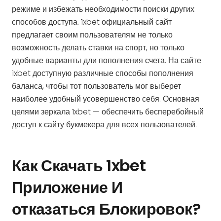
режиме и избежать необходимости поиски других
способов доступа. 1xbet официальный сайт
предлагает своим пользователям не только
возможность делать ставки на спорт, но только
удобные варианты дли пополнения счета. На сайте
1xbet доступную различные способы пополнения
баланса, чтобы тот пользователь мог выберет
наиболее удобный усовершенство себя. Основная
целями зеркала 1xbet — обеспечить бесперебойный
доступ к сайту букмекера для всех пользователей.
Как Скачать 1xbet
Приложение И
отказаться Блокировок?