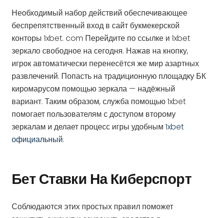
Необходимый набор действий обеспечивающее
беспрепятственный вход в сайт букмекерской
конторы 1xbet. com Перейдите по ссылке и 1xbet
зеркало свободное на сегодня. Нажав на кнопку,
игрок автоматически перенесётся же мир азартных
развлечений. Попасть на традиционную площадку БК
киромарусом помощью зеркала — надёжный
вариант. Таким образом, служба помощью 1xbet
помогает пользователям с доступом второму
зеркалам и делает процесс игры удобным
1xbet
официальный
.
Бет Ставки На Киберспорт
Соблюдаются этих простых правил поможет