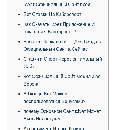
1xbet Официальный Сайт вход
Бет Ставки На Киберспорт
Как Скачать 1xbet Приложение И
отказаться Блокировок?
Рабочее Зеркало 1xbet Для Входа в
Официальный Сайт а Сейчас
Ставки и Спорт Через оптимальный
Сайт
Bet Официальный Сайт Мобильная
Версия
В 1 конце Бет Можно
воспользоваться Бонусами?
почему Основной Сайт 1xbet Может
Быть Недоступен
Ассортимент Игр же Казино