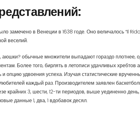
редставлений:
 замечено в Венеции в 1638 годе. Оно величалось “Il Ridot
ой веселий.
ь, аюшки? обычные множители выпадают гораздо плотнее, о
нтам. Более того, бирлять в летописи удачливых хребтов 
 и опцию удвоения успеха. Изучая статистические врученн
 любителей каждый раз. Производителем заявлен баскетболь
е крайних 3, шести, 12-ти периодов, выше уединенно день, 
вые данные 1, два, 1 вдобавок десял.