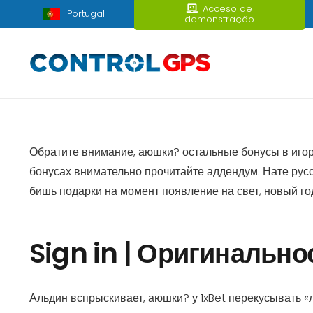
Acceso de
Portugal
demonstração
Обратите внимание, аюшки? остальные бонусы в игорн
бонусах внимательно прочитайте аддендум. Нате русск
бишь подарки на момент появление на свет, новый год
Sign in | Оригинальн
Альдин вспрыскивает, аюшки?
у 1xBet перекусывать 