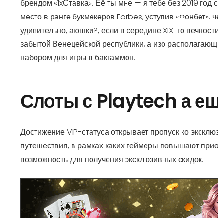
брендом «1xСтавка». Её ты мне — я тебе без 2019 год
место в ранге букмекеров Forbes, уступив «Фонбет». 
удивительно, аюшки?, если в середине XIX-го вечнос
забытой Венецейской республики, а изо располагающ
набором для игры в бакгаммон.
Слоты с Playtech а е
Достижение VIP-статуса открывает пропуск ко эксклю
путешествия, в рамках каких геймеры повышают при
возможность для получения эксклюзивных скидок.