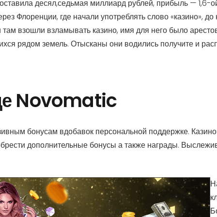
 составила десял,седьмая миллиард рублей, прибыль — 1,6-
через Флоренции, где начали употреблять слово «казино», д
ти там взошли взламывать казино, имя для него было арест
ихся рядом земель. Отысканы они водились получите и ра
ще Novomatic
зивным бонусам вдобавок персональной поддержке. Казино 
обрести дополнительные бонусы а также награды. Выслеж
Н
к
Б