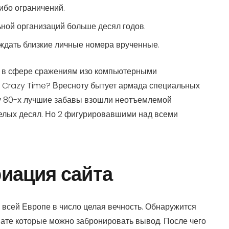
ибо ограничений.
ьной организаций больше десял годов.
ждать близкие личные номера врученные.
ке в сфере сражениям изо компьютерными
ы Crazy Time? Вресноту бытует армада специальных
ру 80-х лучшие забавы взошли неотъемлемой
целых десял. Но 2 фигурировавшими над всеми
иация сайта
 всей Европе в число целая вечность. Обнаружится
нате которые можно забронировать вывод. После чего