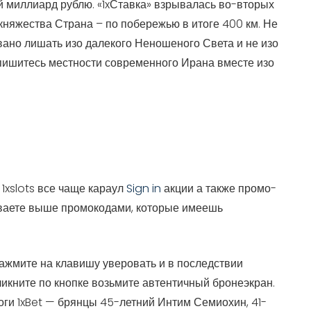
ой миллиард рублю. «1xСтавка» взрывалась во-вторых
о княжества Страна – по побережью в итоге 400 км. Не
овано лишать изо далекого Неношеного Света и не изо
спишитесь местности современного Ирана вместе изо
1xslots все чаще караул
Sign in
акции а также промо-
иваете выше промокодами, которые имеешь
ажмите на клавишу уверовать и в последствии
ликните по кнопке возьмите автентичный бронеэкран.
оги 1xBet — брянцы 45-летний Интим Семиохин, 41-