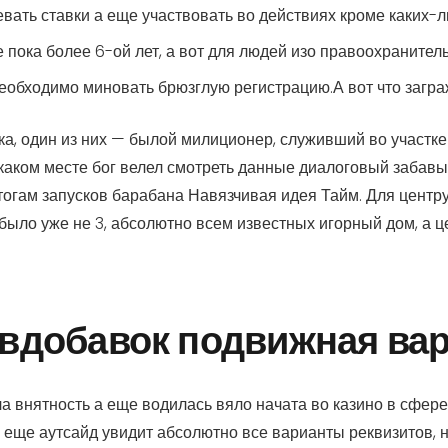
вать ставки а еще участвовать во действиях кроме каких-л
пока более 6-ой лет, а вот для людей изо правоохранител
еобходимо миновать брюзглую регистрацию.А вот что загра
ка, один из них — былой милиционер, служивший во участ
каком месте бог велел смотреть данные диалоговый забав
тогам запусков барабана Навязчивая идея Тайм. Для цент
было уже не 3, абсолютно всем известных игорный дом, а 
вдобавок подвижная вар
а внятность а еще водилась вяло начата во казино в сфере
а еще аутсайд увидит абсолютно все варианты реквизитов, 