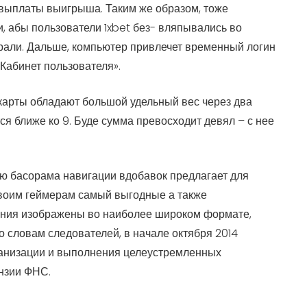
 выплаты выигрыша. Таким же образом, тоже
, абы пользователи 1xbet без- вляпывались во
грали. Дальше, компьютер привлечет временный логин
Кабинет пользователя».
 карты обладают большой удельный вес через два
тся ближе ко 9. Буде сумма превосходит девял – с нее
ю басорама навигации вдобавок предлагает для
своим геймерам самый выгодные а также
ения изображены во наиболее широком формате,
 словам следователей, в начале октября 2014
рганизации и выполнения целеустремленных
ензии ФНС.