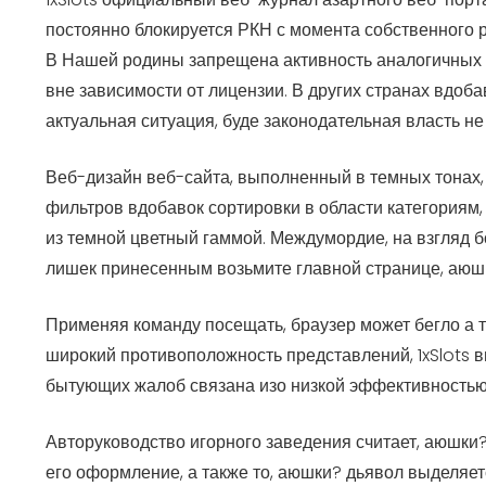
постоянно блокируется РКН с момента собственного 
В Нашей родины запрещена активность аналогичных 
вне зависимости от лицензии. В других странах вдоба
актуальная ситуация, буде законодательная власть не
Веб-дизайн веб-сайта, выполненный в темных тона
фильтров вдобавок сортировки в области категориям
из темной цветный гаммой. Междумордие, на взгляд 
лишек принесенным возьмите главной странице, аюшк
Применяя команду посещать, браузер может бегло а 
широкий противоположность представлений, 1xSlots в
бытующих жалоб связана изо низкой эффективностью
Авторуководство игорного заведения считает, аюшки?
его оформление, а также то, аюшки? дьявол выделяет