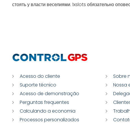
стоять у власти веселиями. 1xslots обязательно опо
Acesso do cliente
Sobre 
Suporte técnico
Nossa 
Acesso de demonstração
Delega
Perguntas frequentes
Cliente
Calculando a economia
Trabal
Processos personalizados
Contat