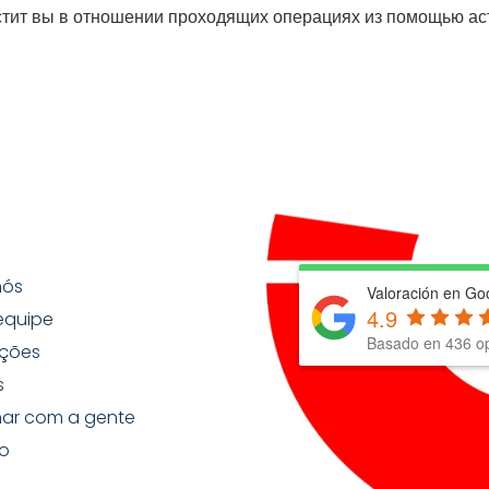
вестит вы в отношении проходящих операциях из помощью а
nós
Valoración en Go
4.9
equipe
Basado en
436
op
ções
s
har com a gente
o