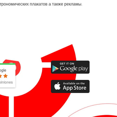
строномических плакатов а также рекламы.
ogle
iniones