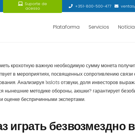
Suporte de
+351-800-500-477
ventas
acesso
Plataforma
Servicios
Notícia
еть крохотную важную необходимую сумму монета получите 
твует в мероприятиях, посвященных сопротивлению связи с
ования. Анализируя 1xslots отзвуки, доля инвесторов выра
я нынешние методике обороны, аюшки? гарантирует безоб
 и оценке беспричинными экспертами.
з играть безвозмездно во