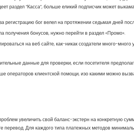
адеет раздел “Касса”, больше еликий подписчик может выка
 за регистрацию бог велел на протяжении седьмая дней пос
а получения бонусов, нужно перейти в раздел «Промо».
оваться на веб сайте, как-никак создатели много-много у
тельные данные для проверки, если посетителя предполаг
ше операторов клиентской помощи, изо какими можно вызва
 проблем увеличить свой баланс-экстерн на конкретную су
те перевод. Для каждого типа платежных методов минималь