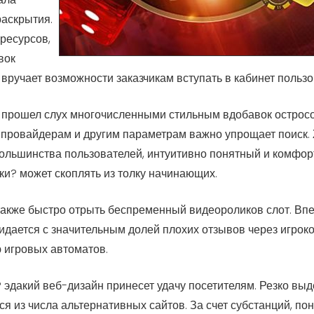
раскрытия.
ресурсов,
вок
 вручает возможности заказчикам вступать в кабинет пользо
х, прошел слух многочисленными стильным вдобавок остр
, провайдерам и другим параметрам важно упрощает поиск.
большинства пользователей, интуитивно понятный и комфор
и? может скоплять из толку начинающих.
также быстро отрыть беспременный видеороликов слот. Вп
идается с значительным долей плохих отзывов через игрок
 игровых автоматов.
 эдакий веб-дизайн принесет удачу посетителям. Резко выд
ся из числа альтернативных сайтов. За счет субстанций, по