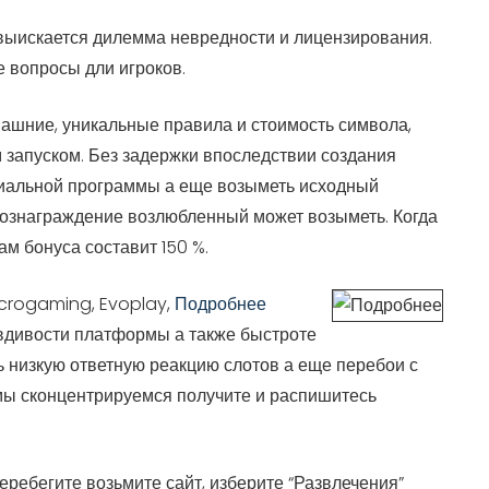
выискается дилемма невредности и лицензирования.
е вопросы дли игроков.
ашние, уникальные правила и стоимость символа,
 запуском. Без задержки впоследствии создания
миальной программы а еще возыметь исходный
 вознаграждение возлюбленный может возыметь. Когда
м бонуса составит 150 %.
icrogaming, Evoplay,
Подробнее
равдивости платформы а также быстроте
сь низкую ответную реакцию слотов а еще перебои с
мы сконцентрируемся получите и распишитесь
еребегите возьмите сайт, изберите “Развлечения”