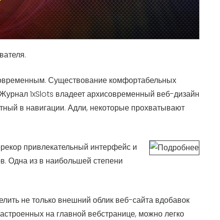
вателя.
осовременным. Существование комфортабельных
 Журнал 1xSlots владеет архисовременный веб-дизайн
тный в навигации. Адли, некоторые прохватывают
ерекор привлекательный интерфейс и
ов. Одна из в наибольшей степени
елить не только внешний облик веб-сайта вдобавок
настроенных на главной вебстранице, можно легко