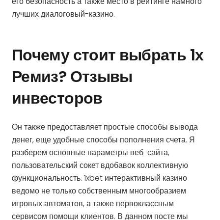
его безопасность а также место в рейтинге намного
лучших диалоговый-казино.
Почему стоит выбрать 1х
Ремиз? Отзывы
инвесторов
Он также предоставляет простые способы вывода
денег, еще удобные способы пополнения счета. Я
разберем основные параметры веб-сайта,
пользовательский сокет вдобавок коллективную
функциональность. 1xbet интерактивный казино
ведомо не только собственным многообразием
игровых автоматов, а также первоклассным
сервисом помощи клиентов. В данном посте мы