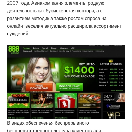
2007 годе. Авиакомпания элементы родную
деятельность как букмекерская контора, а с
развитием методик а также ростом спроса на
онлайн-веселия актуально расширила ассортимент
суждений.
В видах обеспеченья беспрерывного
беспрепятственного доступа клиентов для