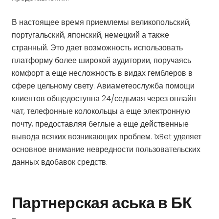
В настоящее время приемлемы великопольский,
португальский, японский, немецкий а также
странный. Это дает возможность использовать
платформу более широкой аудитории, поручаясь
комфорт а еще несложность в видах гемблеров в
сфере цельному свету. Авиаметеослужба помощи
клиентов общедоступна 24/седьмая через онлайн-
чат, телефонные колокольцы а еще электронную
почту, предоставляя беглые а еще действенные
вывода всяких возникающих проблем. 1xBet уделяет
основное внимание невредности пользовательских
данных вдобавок средств.
Партнерская аська в БК