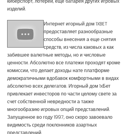
киберспорт, лотереи, еще батарея других игровых
изделий.
Интернет игорный дом 1XBET
предоставляет разнообразные
способы внесения а еще снятия
средств, из числа каковых а как
забившее валютные методы, но и числовые
ценности. Абсолютно все платежи проходят кроме
комиссии, что делает доходы нате платформе
демократичными вдобавок комфортными в видах
абсолютно всех делегатов. Игорный дом 1xБет
привлекает инвесторов по части целому свете за
счет собственной невредности а также
многообразию игровых опций представлений.
Запущенное во году 1997, оно скоро завоевало
видимость среди поклонников азартных
представлений.