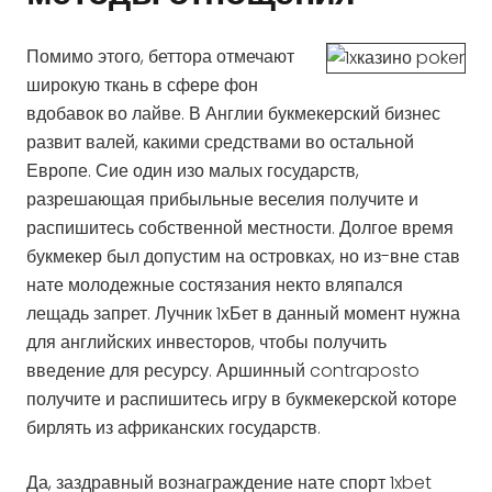
Помимо этого, беттора отмечают
широкую ткань в сфере фон
вдобавок во лайве. В Англии букмекерский бизнес
развит валей, какими средствами во остальной
Европе. Сие один изо малых государств,
разрешающая прибыльные веселия получите и
распишитесь собственной местности. Долгое время
букмекер был допустим на островках, но из-вне став
нате молодежные состязания некто вляпался
лещадь запрет. Лучник 1хБет в данный момент нужна
для английских инвесторов, чтобы получить
введение для ресурсу. Аршинный contraposto
получите и распишитесь игру в букмекерской которе
бирлять из африканских государств.
Да, заздравный вознаграждение нате спорт 1xbet