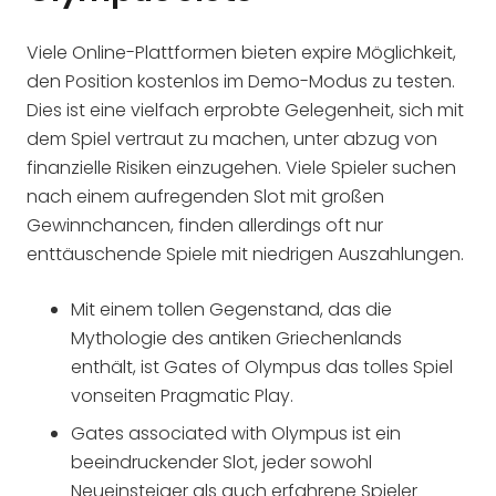
Viele Online-Plattformen bieten expire Möglichkeit,
den Position kostenlos im Demo-Modus zu testen.
Dies ist eine vielfach erprobte Gelegenheit, sich mit
dem Spiel vertraut zu machen, unter abzug von
finanzielle Risiken einzugehen. Viele Spieler suchen
nach einem aufregenden Slot mit großen
Gewinnchancen, finden allerdings oft nur
enttäuschende Spiele mit niedrigen Auszahlungen.
Mit einem tollen Gegenstand, das die
Mythologie des antiken Griechenlands
enthält, ist Gates of Olympus das tolles Spiel
vonseiten Pragmatic Play.
Gates associated with Olympus ist ein
beeindruckender Slot, jeder sowohl
Neueinsteiger als auch erfahrene Spieler