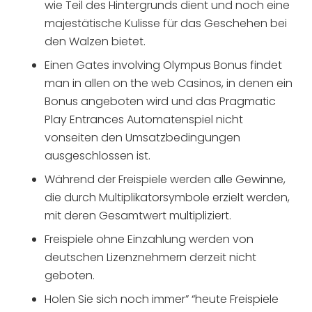
wie Teil des Hintergrunds dient und noch eine
majestätische Kulisse für das Geschehen bei
den Walzen bietet.
Einen Gates involving Olympus Bonus findet
man in allen on the web Casinos, in denen ein
Bonus angeboten wird und das Pragmatic
Play Entrances Automatenspiel nicht
vonseiten den Umsatzbedingungen
ausgeschlossen ist.
Während der Freispiele werden alle Gewinne,
die durch Multiplikatorsymbole erzielt werden,
mit deren Gesamtwert multipliziert.
Freispiele ohne Einzahlung werden von
deutschen Lizenznehmern derzeit nicht
geboten.
Holen Sie sich noch immer” “heute Freispiele