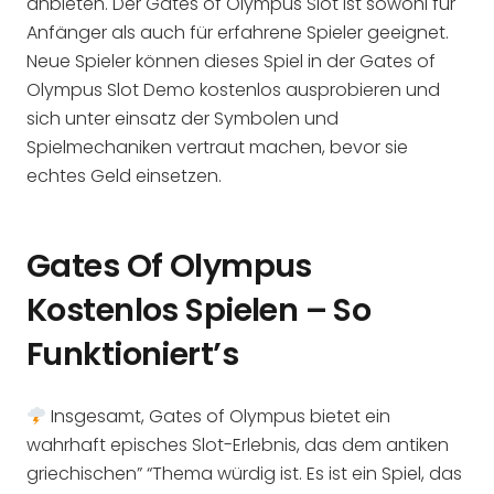
anbieten. Der Gates of Olympus Slot ist sowohl für
Anfänger als auch für erfahrene Spieler geeignet.
Neue Spieler können dieses Spiel in der Gates of
Olympus Slot Demo kostenlos ausprobieren und
sich unter einsatz der Symbolen und
Spielmechaniken vertraut machen, bevor sie
echtes Geld einsetzen.
Gates Of Olympus
Kostenlos Spielen – So
Funktioniert’s
Insgesamt, Gates of Olympus bietet ein
wahrhaft episches Slot-Erlebnis, das dem antiken
griechischen” “Thema würdig ist. Es ist ein Spiel, das