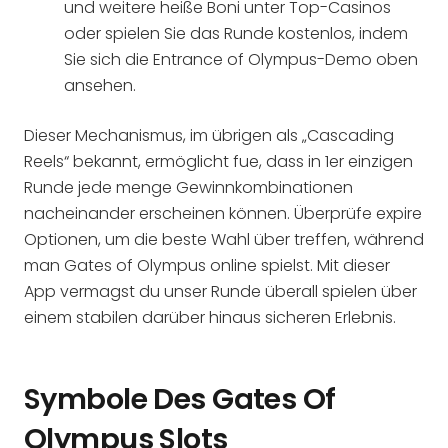
und weitere heiße Boni unter Top-Casinos
oder spielen Sie das Runde kostenlos, indem
Sie sich die Entrance of Olympus-Demo oben
ansehen.
Dieser Mechanismus, im übrigen als „Cascading
Reels“ bekannt, ermöglicht fue, dass in 1er einzigen
Runde jede menge Gewinnkombinationen
nacheinander erscheinen können. Überprüfe expire
Optionen, um die beste Wahl über treffen, während
man Gates of Olympus online spielst. Mit dieser
App vermagst du unser Runde überall spielen über
einem stabilen darüber hinaus sicheren Erlebnis.
Symbole Des Gates Of
Olympus Slots