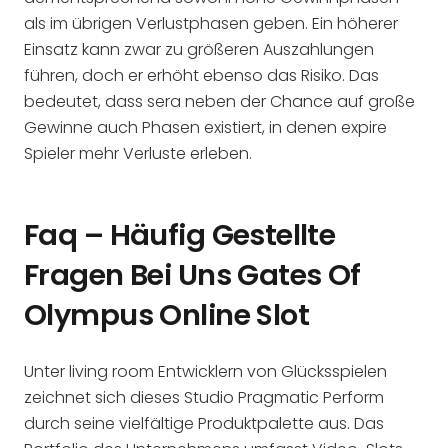
als im übrigen Verlustphasen geben. Ein höherer
Einsatz kann zwar zu größeren Auszahlungen
führen, doch er erhöht ebenso das Risiko. Das
bedeutet, dass sera neben der Chance auf große
Gewinne auch Phasen existiert, in denen expire
Spieler mehr Verluste erleben.
Faq – Häufig Gestellte
Fragen Bei Uns Gates Of
Olympus Online Slot
Unter living room Entwicklern von Glücksspielen
zeichnet sich dieses Studio Pragmatic Perform
durch seine vielfältige Produktpalette aus. Das