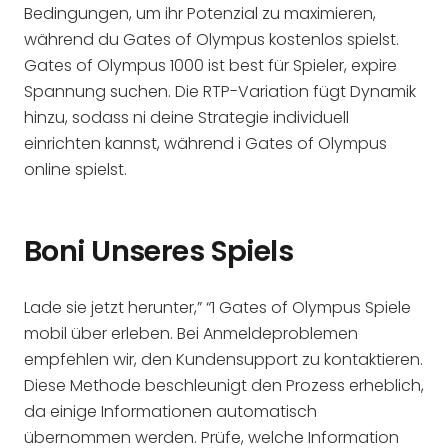
Bedingungen, um ihr Potenzial zu maximieren,
während du Gates of Olympus kostenlos spielst.
Gates of Olympus 1000 ist best für Spieler, expire
Spannung suchen. Die RTP-Variation fügt Dynamik
hinzu, sodass ni deine Strategie individuell
einrichten kannst, während i Gates of Olympus
online spielst.
Boni Unseres Spiels
Lade sie jetzt herunter,” “1 Gates of Olympus Spiele
mobil über erleben. Bei Anmeldeproblemen
empfehlen wir, den Kundensupport zu kontaktieren.
Diese Methode beschleunigt den Prozess erheblich,
da einige Informationen automatisch
übernommen werden. Prüfe, welche Information