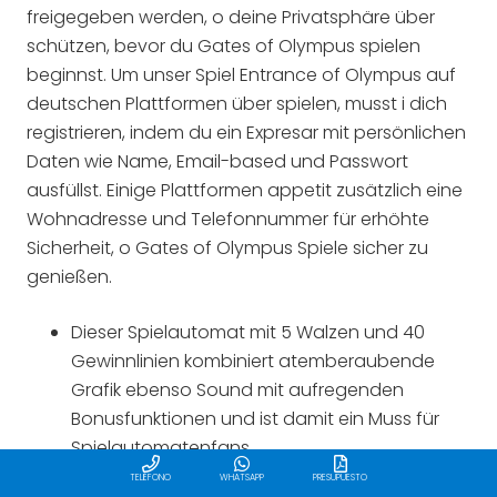
freigegeben werden, o deine Privatsphäre über
schützen, bevor du Gates of Olympus spielen
beginnst. Um unser Spiel Entrance of Olympus auf
deutschen Plattformen über spielen, musst i dich
registrieren, indem du ein Expresar mit persönlichen
Daten wie Name, Email-based und Passwort
ausfüllst. Einige Plattformen appetit zusätzlich eine
Wohnadresse und Telefonnummer für erhöhte
Sicherheit, o Gates of Olympus Spiele sicher zu
genießen.
Dieser Spielautomat mit 5 Walzen und 40
Gewinnlinien kombiniert atemberaubende
Grafik ebenso Sound mit aufregenden
Bonusfunktionen und ist damit ein Muss für
Spielautomatenfans.
TELÉFONO
WHATSAPP
PRESUPUESTO
Eine Walze (2, 3 oder 4) verwandelt sich