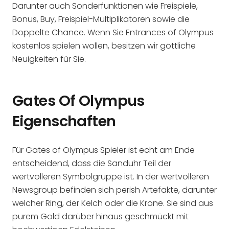
Darunter auch Sonderfunktionen wie Freispiele,
Bonus, Buy, Freispiel-Multiplikatoren sowie die
Doppelte Chance. Wenn Sie Entrances of Olympus
kostenlos spielen wollen, besitzen wir göttliche
Neuigkeiten für Sie.
Gates Of Olympus
Eigenschaften
Für Gates of Olympus Spieler ist echt am Ende
entscheidend, dass die Sanduhr Teil der
wertvolleren Symbolgruppe ist. In der wertvolleren
Newsgroup befinden sich perish Artefakte, darunter
welcher Ring, der Kelch oder die Krone. Sie sind aus
purem Gold darüber hinaus geschmückt mit