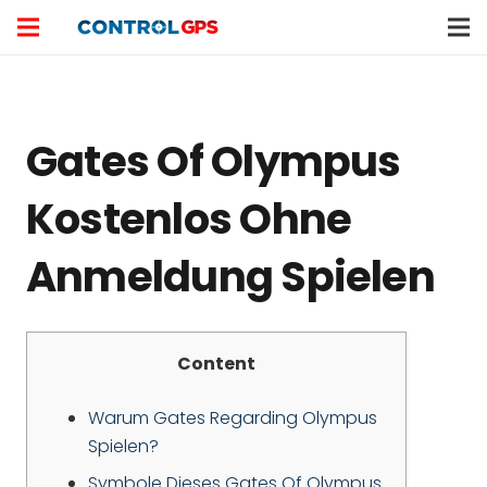
Gates Of Olympus
Kostenlos Ohne
Anmeldung Spielen
Content
Warum Gates Regarding Olympus
Spielen?
Symbole Dieses Gates Of Olympus