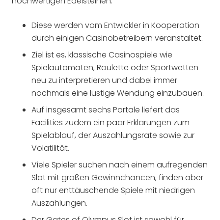
hochwertigen Edelsteinen.
Diese werden vom Entwickler in Kooperation
durch einigen Casinobetreibern veranstaltet.
Ziel ist es, klassische Casinospiele wie
Spielautomaten, Roulette oder Sportwetten
neu zu interpretieren und dabei immer
nochmals eine lustige Wendung einzubauen.
Auf insgesamt sechs Portale liefert das
Facilities zudem ein paar Erklärungen zum
Spielablauf, der Auszahlungsrate sowie zur
Volatilität.
Viele Spieler suchen nach einem aufregenden
Slot mit großen Gewinnchancen, finden aber
oft nur enttäuschende Spiele mit niedrigen
Auszahlungen.
Der Gates of Olympus Slot ist sowohl für