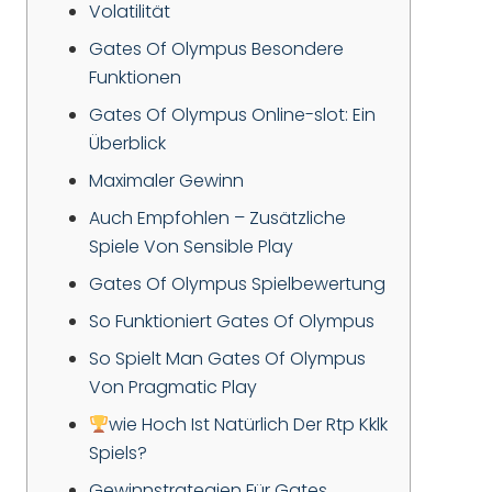
Volatilität
Gates Of Olympus Besondere
Funktionen
Gates Of Olympus Online-slot: Ein
Überblick
Maximaler Gewinn
Auch Empfohlen – Zusätzliche
Spiele Von Sensible Play
Gates Of Olympus Spielbewertung
So Funktioniert Gates Of Olympus
So Spielt Man Gates Of Olympus
Von Pragmatic Play
wie Hoch Ist Natürlich Der Rtp Kklk
Spiels?
Gewinnstrategien Für Gates