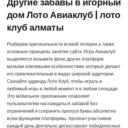
Другие забавы в игорный
дом Лото Авиаклуб | лото
клуб алматы
Разберем оригинальности всякой лотереи а также
основные принципы занятия сайта. Игра Авиаклуб
выделяется возьмите фоне других платформ
малыми ключевыми особенностями, которые делают
его привлекательным в видах широкой аудитории.
Скачайте адденда Лото Клуб, чтобы играть в
любимый игры в любой момент и в любом площади.
Это мобильное приложение позволяет
пользователям наслаждаться забавой без
ограничений и сохранять пропуск буква абсолютно
всем функциям платформы. Арсенал участников
каждый день деятельно дискуссируют победоносные