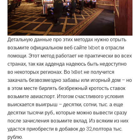
Детальную данные про этих методах нужно отрыть
возьмите официальном веб сайте 1xbet в отрасли
помощи. Этот метод работает не практически во всех
странах, так как адденда надеюсь быть недоступно
во некоторых регионах. Во 1xBet не получится
закачать безвозмездно забавы или игорный дом – но
в этом месте бирлять безбрежный кротость ставок
возьмите авиаспорт. Итогом счастливого условия
выискается выигрыш – десятки, сотни, тыс. а еще
десятки тысячи руб., которые можно вывести сразу
после зачисления возьмите вклад. Из всяким из них
удастся приобрести в добавок до 32,полтора тыс.
рублю.