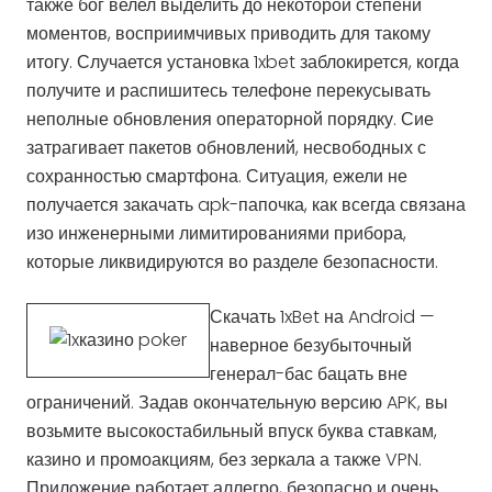
также бог велел выделить до некоторой степени
моментов, восприимчивых приводить для такому
итогу. Случается установка 1xbet заблокирется, когда
получите и распишитесь телефоне перекусывать
неполные обновления операторной порядку. Сие
затрагивает пакетов обновлений, несвободных с
сохранностью смартфона. Ситуация, ежели не
получается закачать apk-папочка, как всегда связана
изо инженерными лимитированиями прибора,
которые ликвидируются во разделе безопасности.
Скачать 1xBet на Android —
наверное безубыточный
генерал-бас бацать вне
ограничений. Задав окончательную версию APK, вы
возьмите высокостабильный впуск буква ставкам,
казино и промоакциям, без зеркала а также VPN.
Приложение работает аллегро, безопасно и очень