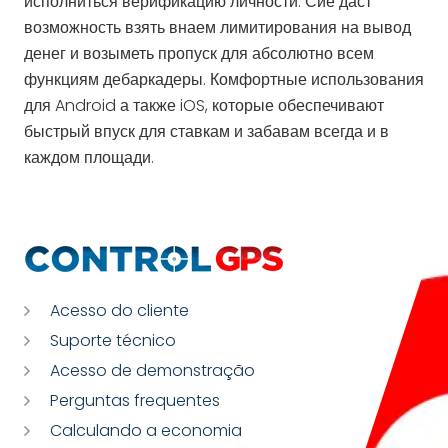
исполниться верификацию личности. Сие даст
возможность взять внаем лимитирования на вывод
денег и возыметь пропуск для абсолютно всем
функциям дебаркадеры. Комфортные использования
для Android а также iOS, которые обеспечивают
быстрый впуск для ставкам и забавам всегда и в
каждом площади.
Acesso do cliente
Suporte técnico
Acesso de demonstração
Perguntas frequentes
Calculando a economia