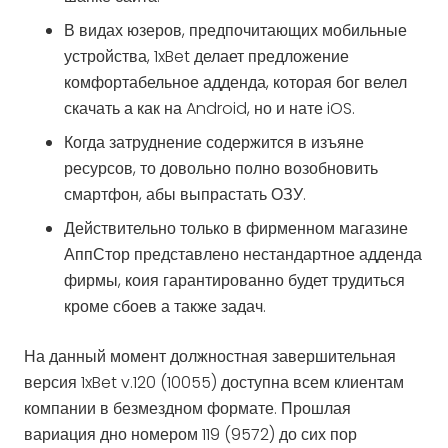
В видах юзеров, предпочитающих мобильные
устройства, 1xBet делает предложение
комфортабельное адденда, которая бог велел
скачать а как на Android, но и нате iOS.
Когда затруднение содержится в изъяне
ресурсов, то довольно полно возобновить
смартфон, абы выпрастать ОЗУ.
Действительно только в фирменном магазине
АппСтор представлено нестандартное адденда
фирмы, коия гарантированно будет трудиться
кроме сбоев а также задач.
На данный момент должностная завершительная
версия 1xBet v.120 (10055) доступна всем клиентам
компании в безмездном формате. Прошлая
вариация дно номером 119 (9572) до сих пор