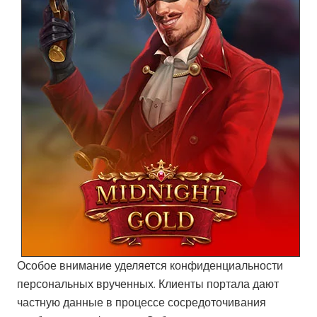
Особое внимание уделяется конфиденциальности
персональных врученных. Клиенты портала дают
частную данные в процессе сосредоточивания