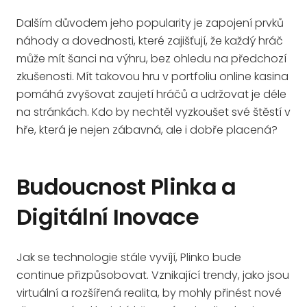
Dalším důvodem jeho popularity je zapojení prvků
náhody a dovednosti, které zajišťují, že každý hráč
může mít šanci na výhru, bez ohledu na předchozí
zkušenosti. Mít takovou hru v portfoliu online kasina
pomáhá zvyšovat zaujetí hráčů a udržovat je déle
na stránkách. Kdo by nechtěl vyzkoušet své štěstí v
hře, která je nejen zábavná, ale i dobře placená?
Budoucnost Plinka a
Digitální Inovace
Jak se technologie stále vyvíjí, Plinko bude
continue přizpůsobovat. Vznikající trendy, jako jsou
virtuální a rozšířená realita, by mohly přinést nové