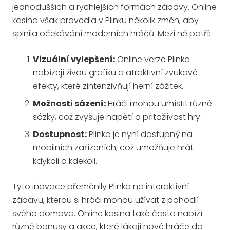
jednodušších a rychlejších formách zábavy. Online
kasina však provedla v Plinku několik změn, aby
splnila očekávání moderních hráčů. Mezi ně patří:
Vizuální vylepšení:
Online verze Plinka
nabízejí živou grafiku a atraktivní zvukové
efekty, které zintenzivňují herní zážitek.
Možnosti sázení:
Hráči mohou umístit různé
sázky, což zvyšuje napětí a přitažlivost hry.
Dostupnost:
Plinko je nyní dostupný na
mobilních zařízeních, což umožňuje hrát
kdykoli a kdekoli.
Tyto inovace přeměnily Plinko na interaktivní
zábavu, kterou si hráči mohou užívat z pohodlí
svého domova. Online kasina také často nabízí
různé bonusy a akce, které lákají nové hráče do