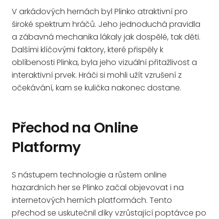
V arkádových hernách byl Plinko atraktivní pro
široké spektrum hráčů. Jeho jednoduchá pravidla
a zábavná mechanika lákaly jak dospělé, tak děti.
Dalšími klíčovými faktory, které přispěly k
oblíbenosti Plinka, byla jeho vizuální přitažlivost a
interaktivní prvek. Hráči si mohli užít vzrušení z
očekávání, kam se kulička nakonec dostane.
Přechod na Online
Platformy
S nástupem technologie a růstem online
hazardních her se Plinko začal objevovat i na
internetových herních platformách. Tento
přechod se uskutečnil díky vzrůstající poptávce po