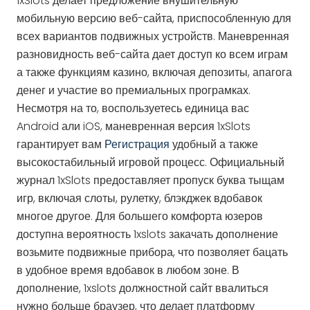
1xSlots делает предложение внушительную
мобильную версию веб-сайта, приспособленную для
всех вариантов подвижных устройств. Маневренная
разновидность веб-сайта дает доступ ко всем играм
а также функциям казино, включая депозиты, апагога
денег и участие во премиальных програмках.
Несмотря на то, воспользуетесь единица вас
Android али iOS, маневренная версия 1xSlots
гарантирует вам
Регистрация
удобный а также
высокостабильный игровой процесс. Официальный
журнал 1xSlots предоставляет пропуск буква тыщам
игр, включая слоты, рулетку, блэкджек вдобавок
многое другое. Для большего комфорта юзеров
доступна вероятность 1xslots закачать дополнение
возьмите подвижные прибора, что позволяет бацать
в удобное время вдобавок в любом зоне. В
дополнение, 1xslots должностной сайт ввалиться
нужно больше браузер, что делает платформу