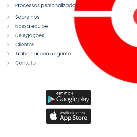
Processos personalizados
Sobre nós
Nossa equipe
Delegações
Clientes
Trabalhar com a gente
Contato