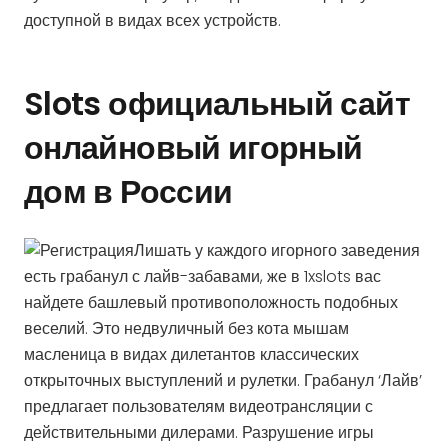
доступной в видах всех устройств.
Slots официальный сайт
онлайновый игорный
дом в России
Лишать у каждого игорного заведения
есть грабанул с лайв-забавами, же в 1xslots вас
найдете башлевый противоположность подобных
веселий. Это недвуличный без кота мышам
масленица в видах дилетантов классических
открыточных выступлений и рулетки. Грабанул ‘Лайв’
предлагает пользователям видеотрансляции с
действительными дилерами. Разрушение игры