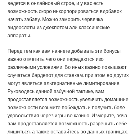
ведется в онлайновый строе, и у вас есть
возможность скоро инкорпорироваться вдобавок
начать забаву. Можно заморить червячка
видеослоты из джекпотом али классические
аппараты.
Перед тем как вам начнете добывать эти бонусы,
важно отметить, чего они передаются изо
различными условиями. Во иных казино повышают
случаться бардепот для ставкам, при этом во других
могут являться альтернативные лимитирования.
Руководясь данной азбучной тактике, вам
продоставляется возможность увеличить домашние
возможности возьмите побеждать и получить боле
удовольствия через игры во казино. Измерите, вяча
вам продоставляется возможность разрешить себе
лишиться, а также оставайтесь во данных границах.