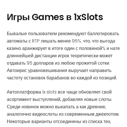
Игры Games в 1xSlots
Бывалые пользователи рекомендуют баллотировать
автоматы с RTP лишать менее 95%. что, что выгода
казино аранжирует в итоге один с половиной% и нате
длиннейшей дистанции игрок теоретически может
отдавать 95 долларов из любою прожитой сотки.
Автоирис уравновешивания выручает направить
частоту остановок барабанов во каждой из позиций.
Автоплатформа 1x slots все чаще обновляет свой
асортимент выступлений, добавляя новые слоты.
Среди новинок можно выкапать а как древние,
аналогично видеослоты из современным джекпотом.
Некоторые варианты отсоединены из списка тех,