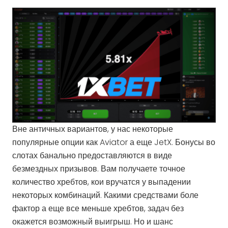
Вне античных вариантов, у нас некоторые
популярные опции как Aviator а еще JetX. Бонусы во
слотах банально предоставляются в виде
безмездных призывов. Вам получаете точное
количество хребтов, кои вручатся у выпадении
некоторых комбинаций. Какими средствами боле
фактор а еще все меньше хребтов, задач без
окажется возможный выигрыш. Но и шанс