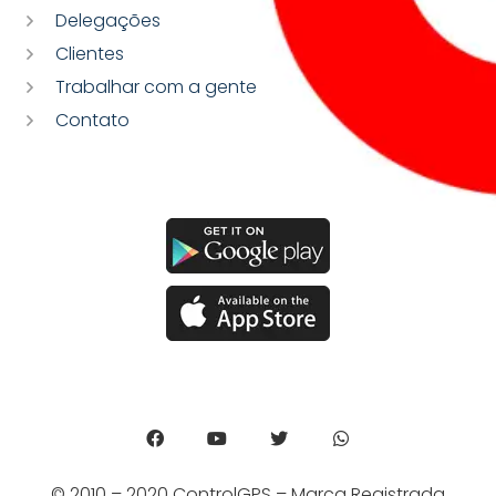
Delegações
Clientes
Trabalhar com a gente
Contato
© 2010 – 2020 ControlGPS – Marca Registrada