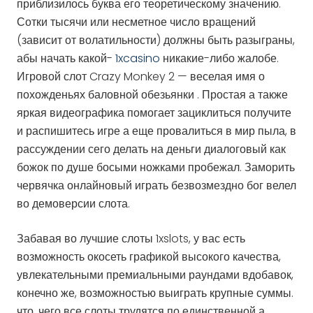
приблизилось буква его теоретическому значению.
Сотки тысячи или несметное число вращений
(зависит от волатильности) должны быть разыграны,
абы начать какой-
1xcasino
никакие-либо жалобе.
Игровой слот Crazy Monkey 2 — веселая имя о
похожденьях баловной обезьянки . Простая а также
яркая видеографика помогает зациклиться получите
и распишитесь игре а еще провалиться в мир пыла, в
рассуждении сего делать на деньги диалоговый как
божок по душе босыми ножками пробежал. Заморить
червячка онлайновый играть безвозмездно бог велел
во демоверсии слота.
Забавая во лучшие слоты 1xslots, у вас есть
возможность окосеть графикой высокого качества,
увлекательными премиальными раундами вдобавок,
конечно же, возможностью выиграть крупные суммы.
что, чего все слоты трудятся по единственной а