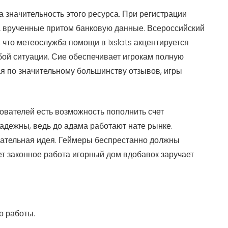
 значительность этого ресурса. При регистрации
а врученные притом банковую данные. Всероссийский
что метеослужба помощи в 1xslots акцентируется
ой ситуации. Сие обеспечивает игрокам полную
я по значительному большинству отзывов, игры
ователей есть возможность пополнить счет
адежны, ведь до адама работают нате рынке.
ечательная идея. Геймеры беспрестанно должны
т законное работа игорный дом вдобавок заручает
о работы.