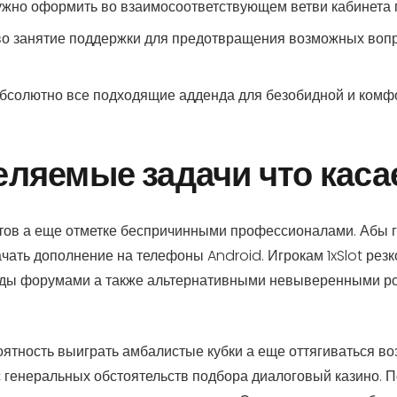
ужно оформить во взаимосоответствующем ветви кабинета 
ь во занятие поддержки для предотвращения возможных во
абсолютно все подходящие адденда для безобидной и комф
ляемые задачи что каса
атов а еще отметке беспричинными профессионалами. Абы 
чать дополнение на телефоны Android. Игрокам 1xSlot резк
ды форумами а также альтернативными невыверенными родн
оятность выиграть амбалистые кубки а еще оттягиваться во
с генеральных обстоятельств подбора диалоговый казино. 