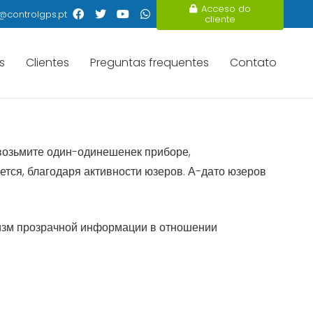
Acceso do
@controlgps.pt
cliente
s
Clientes
Preguntas frequentes
Contato
возьмите один-одинешенек приборе,
ется, благодаря активности юзеров.
А-дато юзеров
изм прозрачной информации в отношении