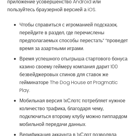
приложение усовершенство Android или
пользуйтесь браузерной версией а iOS.
Чтобы справиться с игроманией подсказок,
перейдите в раздел, где перечислены
предполагаемых способы перестать” “проведет
время за азартными играми.
Время успешного отыгрыша стартового бонуса
казино своему геймеру компания дарит 100
безвейджеровых спинов для ставок же
гейминаторе The Dog House от Pragmatic
Play.
Мобильная версия 1хСлотс потребляет нужное
количество трафика, благодаря чему,
подключиться второму клубу можно пиппардом
мобильной передачи данных.
Верификация аккаунта в 1xСлот позволяла