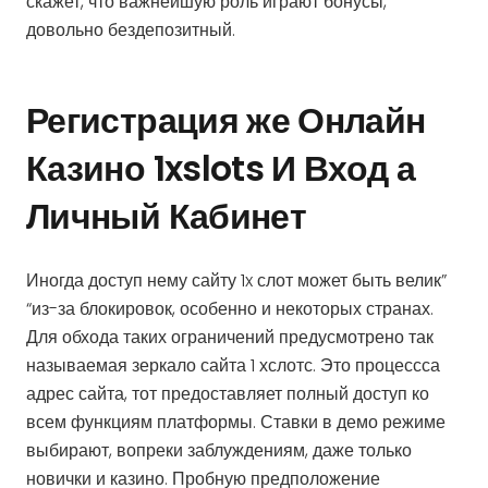
скажет, что важнейшую роль играют бонусы,
довольно бездепозитный.
Регистрация же Онлайн
Казино 1xslots И Вход а
Личный Кабинет
Иногда доступ нему сайту 1x слот может быть велик”
“из-за блокировок, особенно и некоторых странах.
Для обхода таких ограничений предусмотрено так
называемая зеркало сайта 1 хслотс. Это процессса
адрес сайта, тот предоставляет полный доступ ко
всем функциям платформы. Ставки в демо режиме
выбирают, вопреки заблуждениям, даже только
новички и казино. Пробную предположение