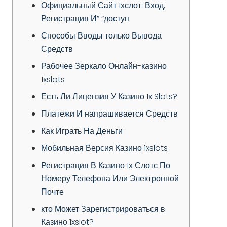
Официальный Сайт 1хслот: Вход,
Регистрация И” “доступ
Способы Вводы только Вывода
Средств
Рабочее Зеркало Онлайн-казино
1xslots
Есть Ли Лицензия У Казино 1x Slots?
Платежи И напрашивается Средств
Как Играть На Деньги
Мобильная Версия Казино 1xslots
Регистрация В Казино 1х Слотс По
Номеру Телефона Или Электронной
Почте
кто Может Зарегистрироваться в
Казино 1xslot?