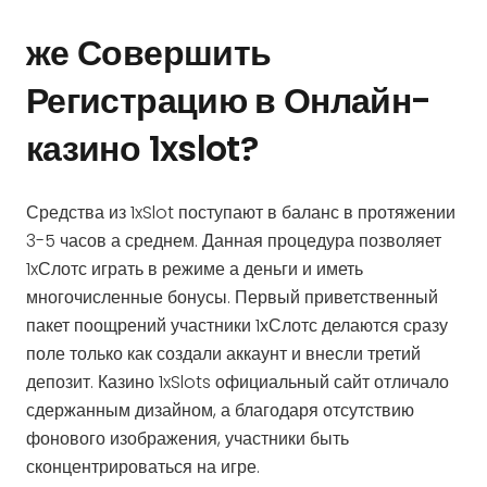
же Совершить
Регистрацию в Онлайн-
казино 1xslot?
Средства из 1xSlot поступают в баланс в протяжении
3-5 часов а среднем. Данная процедура позволяет
1xСлотс играть в режиме а деньги и иметь
многочисленные бонусы. Первый приветственный
пакет поощрений участники 1хСлотс делаются сразу
поле только как создали аккаунт и внесли третий
депозит. Казино 1xSlots официальный сайт отличало
сдержанным дизайном, а благодаря отсутствию
фонового изображения, участники быть
сконцентрироваться на игре.