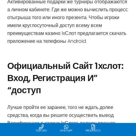
Активированные подарки же турниры отображаются
а личном кабинете. Где же можно вычислить процесс
отыгрыша того или иного презента. Чтобы игроки
имели круглосуточный доступ всему всем
преимуществам казино 1xСлот предлагается скачать
приложение на телефоны Android.
Официальный Сайт 1хслот:
Вход, Регистрация И”
“доступ
Лучше пройти ее заранее, того не ждать долее
средства, когда вы решите осуществить вывод.
Верификацию в казино 1хСлотс должен прошло
любой пользователь, тот планирует выводить
TELÉFONO
WHATSAPP
PRESUPUESTO