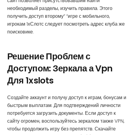
сайт позволяет присутствовавшим найти
необходимый разделы, изучить правила. Этого
получить доступ второму” “игре с мобильного,
игрокам 1хСлотс следует посмотреть адрес клуба же
поисковике.
Решение Проблем с
Доступом: Зеркала а Vpn
Для 1xslots
Создайте аккаунт и получу доступ к играм, бонусам и
быстрым выплатам. Для подтверждений личности
потребуется загрузить документы. Если доступ к
сайту огромен, воспользуйтесь зеркалом также VPN,
чтобы продолжить игру без препятств. Скачайте