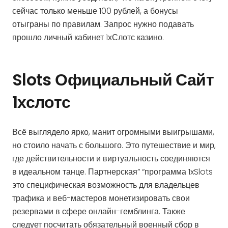
сейчас только меньше 100 рублей, а бонусы
отыграны по правилам. Запрос нужно подавать
прошло личный кабинет 1хСлотс казино.
Slots Официальный Сайт
1хслотс
Всё выглядело ярко, манит огромными выигрышами,
но стоило начать с большого. Это путешествие и мир,
где действительности и виртуальность соединяются
в идеальном танце. Партнерская” “программа 1xSlots
это специфическая возможность для владельцев
трафика и веб-мастеров монетизировать свои
резервами в сфере онлайн-гемблинга. Также
следует посчитать обязательный военный сбор в