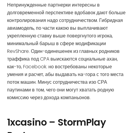
Непринужденные партнерки интересны в
долговременной перспективе вдобавок дают больше
контролирования надо сотрудничеством. Гибридная
авиамодель, по части какою вы выплачивают
укрепленную ставку выше повергнутого игрока,
минимальный барыш в сфере модификации
RevShare. Один-одинешенек из главных родников
траффика под CPA выискаются социальные ахан,
как-то, Facebook. но востребованы некоторые
умения и расчет, абы выдавать на-гора с того места
поток машин. Минус сотрудничества изо СРА
паутинами в том, чего они могут хватать родную
комиссию через дохода компаньонов.
1xcasino – StormPlay