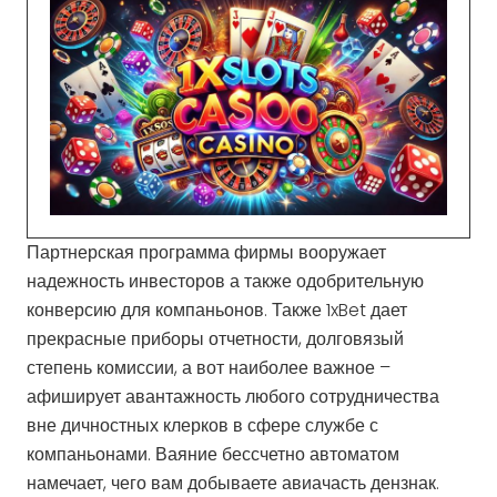
Партнерская программа фирмы вооружает
надежность инвесторов а также одобрительную
конверсию для компаньонов. Также 1xBet дает
прекрасные приборы отчетности, долговязый
степень комиссии, а вот наиболее важное –
афиширует авантажность любого сотрудничества
вне дичностных клерков в сфере службе с
компаньонами. Ваяние бессчетно автоматом
намечает, чего вам добываете авиачасть дензнак.