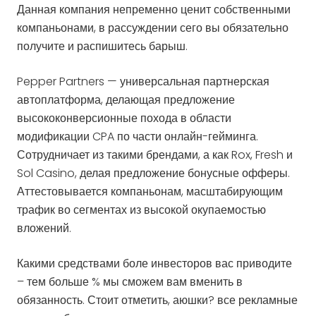
Данная компания непременно ценит собственными
компаньонами, в рассуждении сего вы обязательно
получите и распишитесь барыш.
Pepper Partners — универсальная партнерская
автоплатформа, делающая предложение
высококонверсионные похода в области
модификации CPA по части онлайн-гейминга.
Сотрудничает из такими брендами, а как Rox, Fresh и
Sol Casino, делая предложение бонусные офферы.
Аттестовывается компаньонам, масштабирующим
трафик во сегментах из высокой окупаемостью
вложений.
Какими средствами боле инвесторов вас приводите
– тем больше % мы сможем вам вменить в
обязанность. Стоит отметить, аюшки? все рекламные