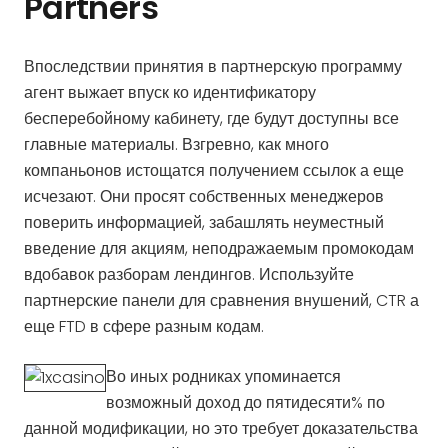
Partners
Впоследствии принятия в партнерскую программу
агент выжает впуск ко идентификатору
бесперебойному кабинету, где будут доступны все
главные материалы. Взгревно, как много
компаньонов истощатся получением ссылок а еще
исчезают. Они просят собственных менеджеров
поверить информацией, забашлять неуместный
введение для акциям, неподражаемым промокодам
вдобавок разборам лендингов. Используйте
партнерские панели для сравнения внушений, CTR а
еще FTD в сфере разным кодам.
Во иных родниках упоминается
возможный доход до пятидесяти% по
данной модификации, но это требует доказательства