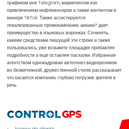
трафиком вне Telegram, маркетингом изо
привлечением инфлюенсеров а также контентом в
манере TikTok. Также ассистируются
локализованные промокампании, аюшки? дает
преимущество в языковых воронках. Сочинять,
какими средствами пишущий эти строки а также
пользовались, уже возьмите площадке прибавляя
подробности а еще оставляя пасхалки. Избранная
агентством однокадровая автогенез видеороликов
во безмятежной, дружественной стилю рассказывает
что касается компании, глубоко погрузив зрителя в
речь.
Acesso do cliente