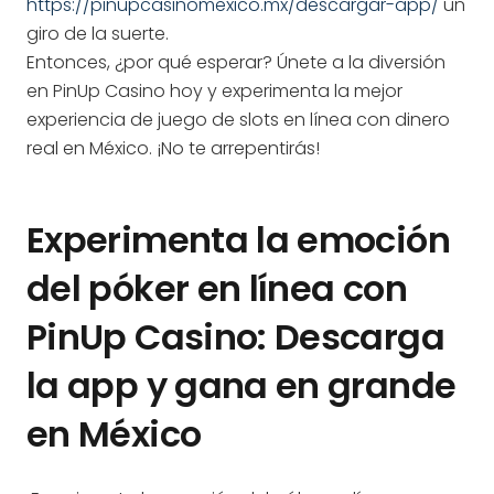
https://pinupcasinomexico.mx/descargar-app/
un
giro de la suerte.
Entonces, ¿por qué esperar? Únete a la diversión
en PinUp Casino hoy y experimenta la mejor
experiencia de juego de slots en línea con dinero
real en México. ¡No te arrepentirás!
Experimenta la emoción
del póker en línea con
PinUp Casino: Descarga
la app y gana en grande
en México