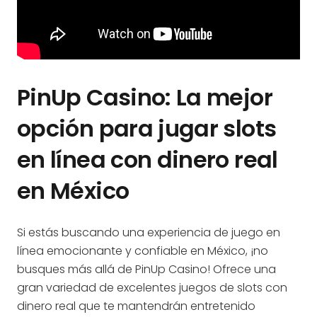
PinUp Casino: La mejor
opción para jugar slots
en línea con dinero real
en México
Si estás buscando una experiencia de juego en
línea emocionante y confiable en México, ¡no
busques más allá de PinUp Casino! Ofrece una
gran variedad de excelentes juegos de slots con
dinero real que te mantendrán entretenido