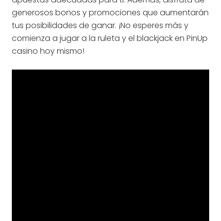
generosos bonos y promociones que aumentarán
tus posibilidades de ganar. ¡No esperes más y
comienza a jugar a la ruleta y el blackjack en PinUp
casino hoy mismo!