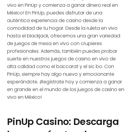
vivo en PinUp y comienza a ganar dinero real en
México! En PinUp, puedes disfrutar de una
auténtica experiencia de casino desde la
comodidad de tu hogar. Desde la ruleta en vivo
hasta el blackjack, ofrecemos una gran variedad
de juegos de mesa en vivo con crupieres
profesionales. Además, también puedes probar
suerte en nuestros juegos de casino en vivo de
alta calidad como el baccarat y el sic bo. Con
PinUp, siempre hay algo nuevo y emocionante
esperándote. ¡Regístrate hoy y comienza a ganar
en grande en el mundo de los juegos de casino en
vivo en México!
PinUp Casino: Descarga