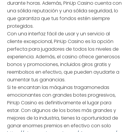
durante horas. Además, PinUp Casino cuenta con
una sólida reputación y una sólida seguridad, lo
que garantiza que tus fondos estén siempre
protegidos.
Con una interfaz fácil de usar y un servicio al
cliente excepcional, PinUp Casino es la opción
perfecta para jugadores de todos los niveles de
experiencia. Además, el casino ofrece generosos
bonos y promociones, incluidos giros gratis y
reembolsos en efectivo, que pueden ayudarte a
aumentar tus ganancias.
Si te encantan las máquinas tragamonedas
emocionantes con grandes botes progresivos,
PinUp Casino es definitivamente el lugar para
estar. Con algunos de los botes más grandes y
mejores de la industria, tienes la oportunidad de
ganar enormes premios en efectivo con solo