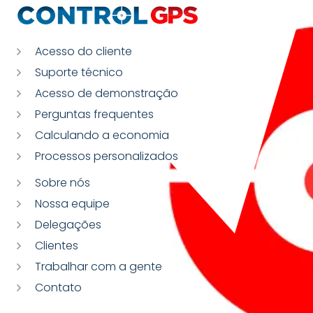
Acesso do cliente
Suporte técnico
Acesso de demonstração
Perguntas frequentes
Calculando a economia
Processos personalizados
Sobre nós
Nossa equipe
Delegações
Clientes
Trabalhar com a gente
Contato