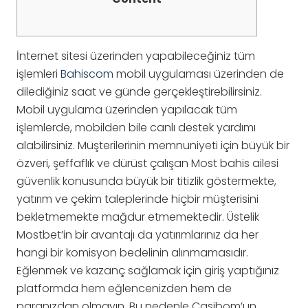
İnternet sitesi üzerinden yapabileceğiniz tüm
işlemleri
Bahiscom
mobil uygulaması üzerinden de
dilediğiniz saat ve günde gerçekleştirebilirsiniz.
Mobil uygulama üzerinden yapılacak tüm
işlemlerde, mobilden bile canlı destek yardımı
alabilirsiniz. Müşterilerinin memnuniyeti için büyük bir
özveri, şeffaflık ve dürüst çalışan Most bahis ailesi
güvenlik konusunda büyük bir titizlik göstermekte,
yatırım ve çekim taleplerinde hiçbir müşterisini
bekletmemekte mağdur etmemektedir. Üstelik
Mostbet’in bir avantajı da yatırımlarınız da her
hangi bir komisyon bedelinin alınmamasıdır.
Eğlenmek ve kazanç sağlamak için giriş yaptığınız
platformda hem eğlencenizden hem de
paranızdan olmayın. Bu nedenle Casibom’un