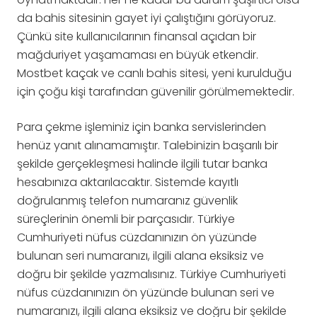
da bahis sitesinin gayet iyi çalıştığını görüyoruz.
Çünkü site kullanıcılarının finansal açıdan bir
mağduriyet yaşamaması en büyük etkendir.
Mostbet kaçak ve canlı bahis sitesi, yeni kurulduğu
için çoğu kişi tarafından güvenilir görülmemektedir.
Para çekme işleminiz için banka servislerinden
henüz yanıt alınamamıştır. Talebinizin başarılı bir
şekilde gerçekleşmesi halinde ilgili tutar banka
hesabınıza aktarılacaktır. Sistemde kayıtlı
doğrulanmış telefon numaranız güvenlik
süreçlerinin önemli bir parçasıdır. Türkiye
Cumhuriyeti nüfus cüzdanınızın ön yüzünde
bulunan seri numaranızı, ilgili alana eksiksiz ve
doğru bir şekilde yazmalısınız. Türkiye Cumhuriyeti
nüfus cüzdanınızın ön yüzünde bulunan seri ve
numaranızı, ilgili alana eksiksiz ve doğru bir şekilde