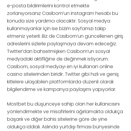
e-posta bildirimlerini kontrol etmekte
zorlanıyorsanız Casibom’un Instagram hesabı bu
konuda size yardımcı olacaktır. Sosyal medya
kullanmayanlar için ise bizim sayfamızı takip
etmeniz yeterli. Biz de Casibom’un güncellenen giriş
adreslerini sizlerle paylaşmaya devam edeceğiz.
Twitter’dan bahsetmişken Casibom’un sosyal
medyadaki aktifliğine de değinmek istiyorum.
Casibom, sosyal medyayı en iyi kullanan online
casino sitelerinden biridir. Twitter gibi hızlı ve geniş
kitlelere ulaşabilen platformlarda düzenli olarak
bilgilendirme ve kampanya paylaşımı yapıyorlar.
Mostbet bu düşünceye sahip olan her kullanıcısını
yönlendirmekte ve misafirlerini ağırlamakta oldukça
başarılı ve diğer bahis sitelerine göre de yine
oldukça iddialı. Aslında yurtdışı firması bünyesinde