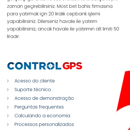
zaman geçirebilirsiniz. Most bet bahis firmasına
para yatırmak için 20 liralık cepbank işlemi
yapabilirsiniz. Dilerseniz havale ile yatırım
yapabilirsiniz, ancak havale ile yatırımın alt limiti 50
liradır.
Acesso do cliente
Suporte técnico
Acesso de demonstração
Perguntas frequentes
Calculando a economia
Processos personalizados