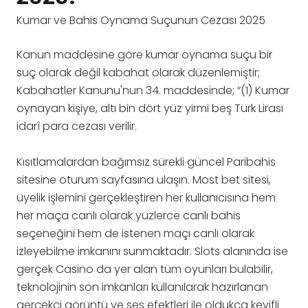
Kumar ve Bahis Oynama Suçunun Cezası 2025
Kanun maddesine göre kumar oynama suçu bir
suç olarak değil kabahat olarak düzenlemiştir;
Kabahatler Kanunu'nun 34. maddesinde; “(1) Kumar
oynayan kişiye, altı bin dört yüz yirmi beş Türk Lirası
idarî para cezası verilir.
Kısıtlamalardan bağımsız sürekli güncel Paribahis
sitesine oturum sayfasına ulaşın. Most bet sitesi,
üyelik işlemini gerçekleştiren her kullanıcısına hem
her maça canlı olarak yüzlerce canlı bahis
seçeneğini hem de istenen maçı canlı olarak
izleyebilme imkanını sunmaktadır. Slots alanında ise
gerçek Casino da yer alan tüm oyunları bulabilir,
teknolojinin son imkanları kullanılarak hazırlanan
gerçekçi görüntü ve ses efektleri ile oldukça keyifli