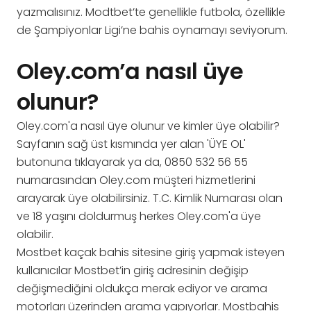
yazmalısınız. Modtbet’te genellikle futbola, özellikle
de Şampiyonlar Ligi’ne bahis oynamayı seviyorum.
Oley.com’a nasıl üye
olunur?
Oley.com'a nasıl üye olunur ve kimler üye olabilir?
Sayfanın sağ üst kısmında yer alan 'ÜYE OL'
butonuna tıklayarak ya da, 0850 532 56 55
numarasından Oley.com müşteri hizmetlerini
arayarak üye olabilirsiniz. T.C. Kimlik Numarası olan
ve 18 yaşını doldurmuş herkes Oley.com'a üye
olabilir.
Mostbet kaçak bahis sitesine giriş yapmak isteyen
kullanıcılar Mostbet’in giriş adresinin değişip
değişmediğini oldukça merak ediyor ve arama
motorları üzerinden arama yapıyorlar. Mostbahis