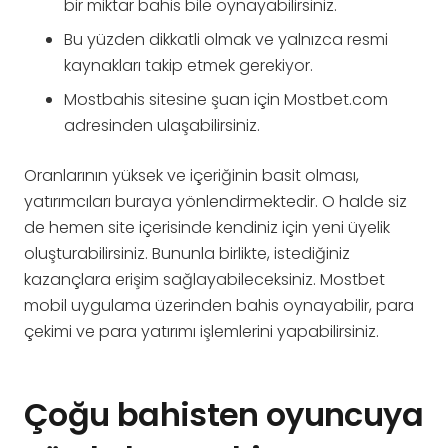
bir miktar bahis bile oynayabilirsiniz.
Bu yüzden dikkatli olmak ve yalnızca resmi
kaynakları takip etmek gerekiyor.
Mostbahis sitesine şuan için Mostbet.com
adresinden ulaşabilirsiniz.
Oranlarının yüksek ve içeriğinin basit olması,
yatırımcıları buraya yönlendirmektedir. O halde siz
de hemen site içerisinde kendiniz için yeni üyelik
oluşturabilirsiniz. Bununla birlikte, istediğiniz
kazançlara erişim sağlayabileceksiniz. Mostbet
mobil uygulama üzerinden bahis oynayabilir, para
çekimi ve para yatırımı işlemlerini yapabilirsiniz.
Çoğu bahisten oyuncuya