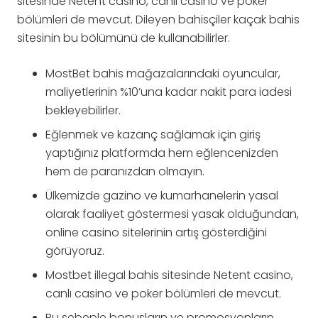
sitesinde Netent casino, canlı casino ve poker
bölümleri de mevcut. Dileyen bahisçiler kaçak bahis
sitesinin bu bölümünü de kullanabilirler.
MostBet bahis mağazalarındaki oyuncular,
maliyetlerinin %10’una kadar nakit para iadesi
bekleyebilirler.
Eğlenmek ve kazanç sağlamak için giriş
yaptığınız platformda hem eğlencenizden
hem de paranızdan olmayın.
Ülkemizde gazino ve kumarhanelerin yasal
olarak faaliyet göstermesi yasak olduğundan,
online casino sitelerinin artış gösterdiğini
görüyoruz.
Mostbet illegal bahis sitesinde Netent casino,
canlı casino ve poker bölümleri de mevcut.
Bu sebeple bonusların ve promosyonların