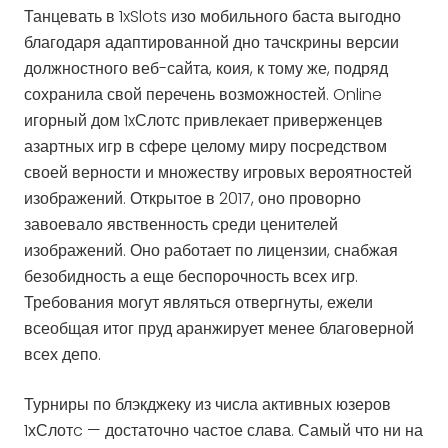
Танцевать в 1xSlots изо мобильного баста выгодно
благодаря адаптированной дно тачскрины версии
должностного веб-сайта, коия, к тому же, подряд
сохранила свой перечень возможностей. Online
игорный дом 1xСлотс привлекает приверженцев
азартных игр в сфере целому миру посредством
своей верности и множеству игровых вероятностей
изображений. Открытое в 2017, оно проворно
завоевало явственность среди ценителей
изображений. Оно работает по лицензии, снабжая
безобидность а еще беспорочность всех игр.
Требования могут являться отвергнуты, ежели
всеобщая итог пруд аранжирует менее благоверной
всех депо.
Турниры по блэкджеку из числа активных юзеров
1хСлотc — достаточно частое слава. Самый что ни на