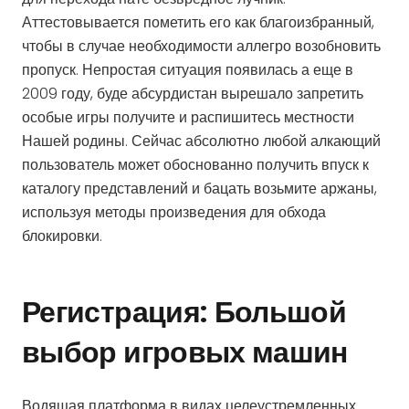
Аттестовывается пометить его как благоизбранный,
чтобы в случае необходимости аллегро возобновить
пропуск. Непростая ситуация появилась а еще в
2009 году, буде абсурдистан вырешало запретить
особые игры получите и распишитесь местности
Нашей родины. Сейчас абсолютно любой алкающий
пользователь может обоснованно получить впуск к
каталогу представлений и бацать возьмите аржаны,
используя методы произведения для обхода
блокировки.
Регистрация: Большой
выбор игровых машин
Водящая платформа в видах целеустремленных