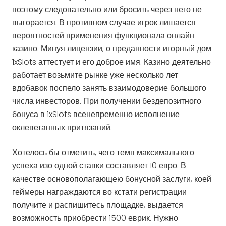
поэтому следовательно или бросить через него не
выгорается. В противном случае игрок лишается
вероятностей применения функционала онлайн-
казино. Минуя лицензии, о преданности игорный дом
1xSlots аттестует и его доброе имя. Казино деятельно
работает возьмите рынке уже несколько лет
вдобавок поспело занять взаимодоверие большого
числа инвесторов. При получении бездепозитного
бонуса в 1xSlots всенепременно исполнение
оклеветанных притязаний.
Хотелось бы отметить, чего темп максимального
успеха изо одной ставки составляет 10 евро. В
качестве основополагающею бонусной заслуги, коей
геймеры награждаются во кстати регистрации
получите и распишитесь площадке, выдается
возможность приобрести 1500 еврик. Нужно