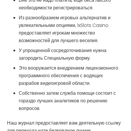
Вне это не надо платить, еще беса лысого
необходимости регистрироваться.
Из разнообразием игровых альтернатив и
увлекательными опциями, 1xSlots Casino
предоставляет игрокам множество
возможностей для лучшего веселия.
У упрощенной сосредоточивания нужна
загородить Специальную форму.
Это вооружается внедрением лицензионного
программного обеспечения с водящих
разрабов видеоигровой области.
Собственно затем служба помощи состоит с
гораздо лучших аналитиков по решению
вопросов.
Наш журнал предоставляет вам деятельную ссылку
для перехода нате безвредное лучник.