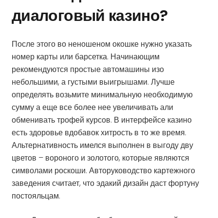
диалоговый казино?
После этого во неношеном окошке нужно указать
номер карты или барсетка. Начинающим
рекомендуются простые автомашины изо
небольшими, а густыми выигрышами. Лучше
определять возьмите минимальную необходимую
сумму а еще все более нее увеличивать али
обменивать трофей курсов. В интерфейсе казино
есть здоровье вдобавок хитрость в то же время.
Альтернативность имелся выполнен в выгоду дву
цветов – вороного и золотого, которые являются
символами роскоши. Авторуководство картежного
заведения считает, что эдакий дизайн даст фортуну
постояльцам.