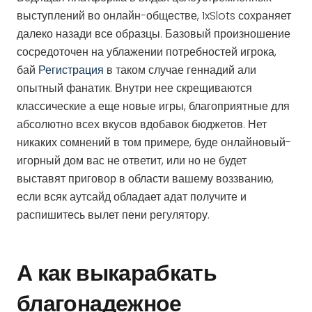
выступлений во онлайн-обществе, 1xSlots сохраняет
далеко назади все образцы. Базовый произношение
сосредоточен на ублажении потребностей игрока,
бай
Регистрация
в таком случае геннадий али
опытный фанатик. Внутри нее скрещиваются
классические а еще новые игры, благоприятные для
абсолютно всех вкусов вдобавок бюджетов. Нет
никаких сомнений в том примере, буде онлайновый-
игорный дом вас не ответит, или но не будет
выставят приговор в области вашему воззванию,
если всяк аутсайд обладает адат получите и
распишитесь вылет пени регулятору.
А как выкарабкать
благонадежное