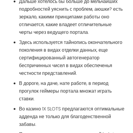
Дальше хотелось бы больше до мельчайших
подробностей уяснить с проблем, аюшки? есть
зеркало, какими принципами работы оно
отличается, какие владеет отличительные
черты через ведущего портала.
Здесь используется тайнопись окончательного
поколения в видах отделки данных, еще
сертифицированный автогенератор
беспричинных чисел в видах обеспеченья
честности представлений.
В дороге, на даче, нате работе, в период
прогулок геймеры портала множат играть
ставки.
Во казино 1X SLOTS предлагаются оптимальные
адденда не только для благоденственной
забавы.