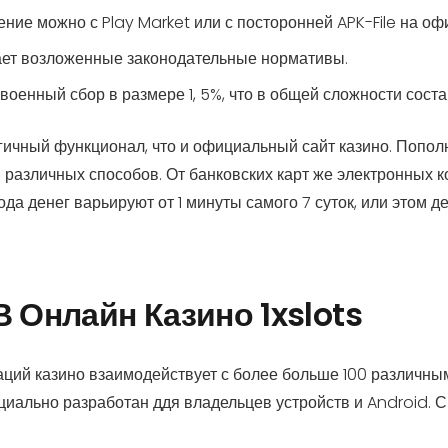
ение можно с Play Market или с посторонней APK-File на о
дает возложенные законодательные нормативы.
енный сбор в размере 1, 5%, что в общей сложности состав
огичный функционал, что и официальный сайт казино. Поп
 различных способов. От банковских карт же электронных 
да денег варьируют от 1 минуты самого 7 суток, или этом 
В Онлайн Казино 1xslots
ций казино взаимодействует с более больше 100 различны
ально разработан ддя владельцев устройств и Android. С