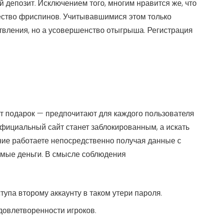
й депозит. Исключением того, многим нравится же, что
ество фриспинов. Учитывавшимися этом только
твления, но а усовершенство отыгрыша. Регистрация
т подарок — предпочитают для каждого пользователя
официальный сайт станет заблокированным, а искать
ение работаете непосредственно получая данные с
нимые деньги. В смысле соблюдения
упа второму аккаунту в таком утери пароля.
удовлетворенности игроков.