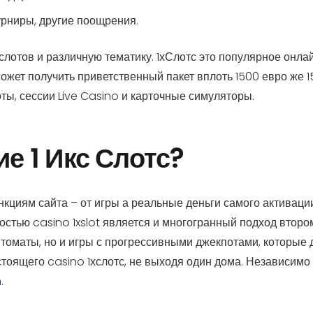
урниры, другие поощрения.
слотов и различную тематику. 1хСлотс это популярное онл
ожет получить приветственный пакет вплоть 1500 евро же
оты, сессии Live Casino и карточные симуляторы.
 1 Икс Слотс?
ункциям сайта – от игры а реальные деньги самого активац
остью casino 1xslot является и многогранный подход втор
томаты, но и игры с прогрессивными джекпотами, которые д
оящего casino 1хслотс, не выходя один дома. Независимо 
n
.