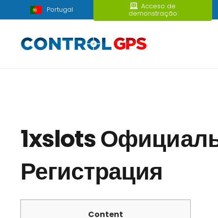
Acceso de
Portugal
demonstração
1xslots Официаль
Регистрация
Content