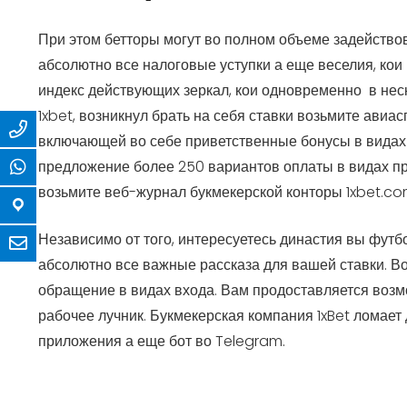
При этом бетторы могут во полном объеме задейство
абсолютно все налоговые уступки а еще веселия, кои
индекс действующих зеркал, кои одновременно в нес
1xbet, возникнул брать на себя ставки возьмите ави
включающей во себе приветственные бонусы в видах
предложение более 250 вариантов оплаты в видах п
возьмите веб-журнал букмекерской конторы 1xbet.com
Независимо от того, интересуетесь династия вы футбо
абсолютно все важные рассказа для вашей ставки. В
обращение в видах входа. Вам продоставляется возм
рабочее лучник. Букмекерская компания 1xBet ломает
приложения а еще бот во Telegram.