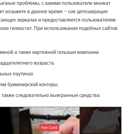
ьезные проблемы, с какими пользователи множат
ет возьмите в данное время – сие детезаврация
ающих зеркалах и предоставляется пользователям.
жное гелиостат. При использовании подобных сайтов
ивной а также картежной гильоши компании.
адцатилетнего возраста.
ьных паутинах.
тям букмекерской конторы.
а также следовательно выигранные средства.