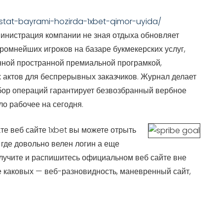
liostat-bayrami-hozirda-1xbet-qimor-uyida/
дминистрация компании не зная отдыха обновляет
ромнейших игроков на базаре букмекерских услуг,
енной пространной премиальной програмкой,
 актов для беспрерывных заказчиков. Журнал делает
ор операций гарантирует безвозбранный вербное
о рабочее на сегодня.
те веб сайте 1xbet вы можете отрыть
где довольно велен логин а еще
олучите и распишитесь официальном веб сайте вне
е каковых — веб-разновидность, маневренный сайт,