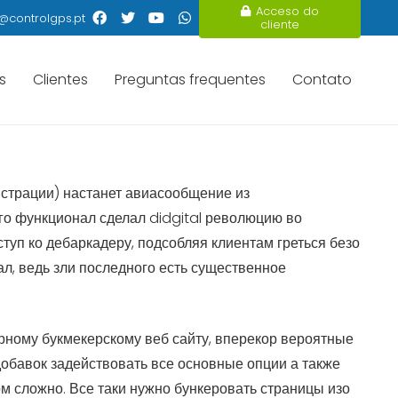
Acceso do
@controlgps.pt
cliente
s
Clientes
Preguntas frequentes
Contato
истрации) настанет авиасообщение из
го функционал сделал didgital революцию во
туп ко дебаркадеру, подсобляя клиентам греться безо
л, ведь зли последного есть существенное
рному букмекерскому веб сайту, вперекор вероятные
добавок задействовать все основные опции а также
м сложно. Все таки нужно бункеровать страницы изо