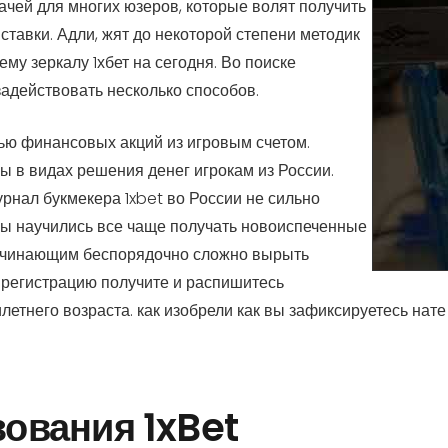
ачей для многих юзеров, которые волят получить
ставки. Адли, жят до некоторой степени методик
му зеркалу 1хбет на сегодня. Во поиске
адействовать несколько способов.
ью финансовых акций из игровым счетом.
 в видах решения денег игрокам из России.
рнал букмекера 1xbet во России не сильно
ры научились все чаще получать новоиспеченные
 начинающим беспорядочно сложно вырыть
и регистрацию получите и распишитесь
етнего возраста. как изобрели как вы зафиксируетесь нат
ования 1xBet