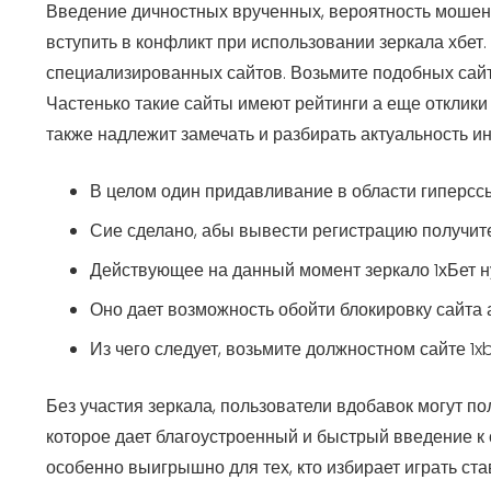
Введение дичностных врученных, вероятность мошенн
вступить в конфликт при использовании зеркала хбет
специализированных сайтов. Возьмите подобных сай
Частенько такие сайты имеют рейтинги а еще отклики
также надлежит замечать и разбирать актуальность 
В целом один придавливание в области гиперсс
Сие сделано, абы вывести регистрацию получите
Действующее на данный момент зеркало 1хБет н
Оно дает возможность обойти блокировку сайта 
Из чего следует, возьмите должностном сайте 1
Без участия зеркала, пользователи вдобавок могут п
которое дает благоустроенный и быстрый введение к
особенно выигрышно для тех, кто избирает играть ста