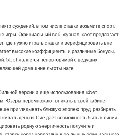
ктр суждений, в том числе ставки возьмите спорт,
ые игры. Официальный веб-журнал 1xbet предлагает
т, где нужно играть ставки и верифицировать вне
лагает высокие коэффициенты и различные бонусы,
ой. 1xbet является неповторимой с ведущих
авляющей домашние льготы нате
ильной версии а еще использования 1xbet
м. Юзеры перемножают вникать в свой кабинет
 еще приглядывать близкую эпопею пруд, разбирать
аживать деньги. Сие дает возможность быть в линии
ировать родную энергичность получите и
ть ставки через непраздничное лучник официального