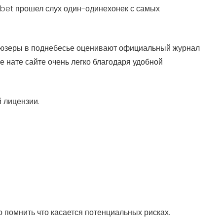
xbet прошел слух один-одинехонек с самых
ые юзеры в поднебесье оценивают официальный журнал
е нате сайте очень легко благодаря удобной
й лицензии.
о помнить что касается потенциальных рисках.