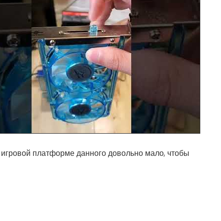
е игровой платформе данного довольно мало, чтобы