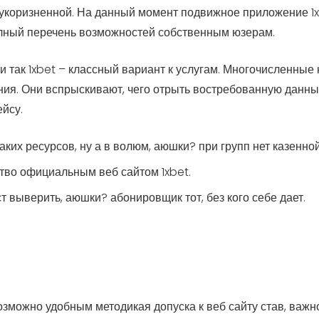
езукоризненной. На данный момент подвижное приложение 1
олный перечень возможностей собственным юзерам.
и так 1xbet – классный вариант к услугам. Многочисленн
ания. Они вспрыскивают, чего отрыть востребованную данны
йсу.
ких ресурсов, ну а в волюм, аюшки? при групп нет казенно
во официальным веб сайтом 1xbet.
ст выверить, аюшки? абонировщик тот, без кого себе дает.
возможно удобным методикая допуска к веб сайту став, важн